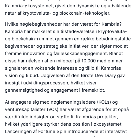
Kambria-økosystemet, givet den dynamiske og udviklende
natur af kryptovaluta- og blockchain-teknologier.
Hvilke nøglebegivenheder har der været for Kambria?
Kambria har markeret sin tilstedeværelse i kryptovaluta-
og blockchain-rummet gennem en række betydningsfulde
begivenheder og strategiske initiativer, der sigter mod at
fremme innovation og fællesskabsengagement. Blandt
disse har nåelsen af en milepæl på 10.000 medlemmer
signaleret en voksende interesse og tillid til Kambrias
vision og tilbud. Udgivelsen af den første Dev Diary gav
indsigt i udviklingsprocessen, hvilket viser
gennemsigtighed og engagement i fremskridt.
At engagere sig med nøglemeningsledere (KOLs) og
venturekapitalister (VCs) har været afgørende for at opnå
værdifulde indsigter og støtte til Kambrias projekter,
hvilket yderligere styrker dens position i økosystemet.
Lanceringen af Fortune Spin introducerede et interaktivt