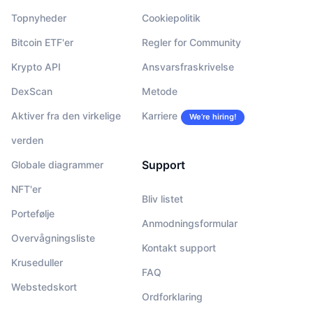
Topnyheder
Cookiepolitik
Bitcoin ETF'er
Regler for Community
Krypto API
Ansvarsfraskrivelse
DexScan
Metode
Aktiver fra den virkelige
Karriere
We’re hiring!
verden
Support
Globale diagrammer
NFT'er
Bliv listet
Portefølje
Anmodningsformular
Overvågningsliste
Kontakt support
Kruseduller
FAQ
Webstedskort
Ordforklaring