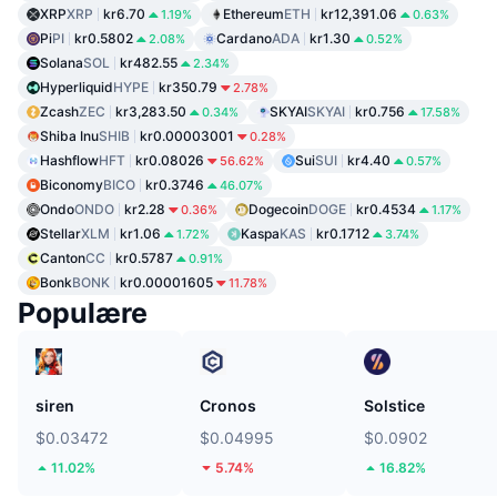
XRP
XRP
kr6.70
Ethereum
ETH
kr12,391.06
1.19%
0.63%
Pi
PI
kr0.5802
Cardano
ADA
kr1.30
2.08%
0.52%
Solana
SOL
kr482.55
2.34%
Hyperliquid
HYPE
kr350.79
2.78%
Zcash
ZEC
kr3,283.50
SKYAI
SKYAI
kr0.756
0.34%
17.58%
Shiba Inu
SHIB
kr0.00003001
0.28%
Hashflow
HFT
kr0.08026
Sui
SUI
kr4.40
56.62%
0.57%
Biconomy
BICO
kr0.3746
46.07%
Ondo
ONDO
kr2.28
Dogecoin
DOGE
kr0.4534
0.36%
1.17%
Stellar
XLM
kr1.06
Kaspa
KAS
kr0.1712
1.72%
3.74%
Canton
CC
kr0.5787
0.91%
Bonk
BONK
kr0.00001605
11.78%
Populære
siren
Cronos
Solstice
$0.03472
$0.04995
$0.0902
11.02%
5.74%
16.82%