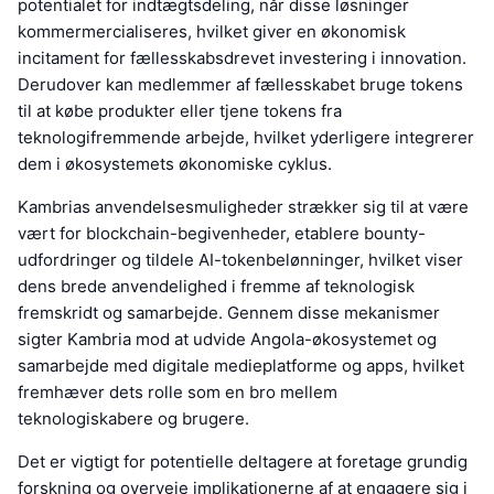
potentialet for indtægtsdeling, når disse løsninger
kommermercialiseres, hvilket giver en økonomisk
incitament for fællesskabsdrevet investering i innovation.
Derudover kan medlemmer af fællesskabet bruge tokens
til at købe produkter eller tjene tokens fra
teknologifremmende arbejde, hvilket yderligere integrerer
dem i økosystemets økonomiske cyklus.
Kambrias anvendelsesmuligheder strækker sig til at være
vært for blockchain-begivenheder, etablere bounty-
udfordringer og tildele AI-tokenbelønninger, hvilket viser
dens brede anvendelighed i fremme af teknologisk
fremskridt og samarbejde. Gennem disse mekanismer
sigter Kambria mod at udvide Angola-økosystemet og
samarbejde med digitale medieplatforme og apps, hvilket
fremhæver dets rolle som en bro mellem
teknologiskabere og brugere.
Det er vigtigt for potentielle deltagere at foretage grundig
forskning og overveje implikationerne af at engagere sig i