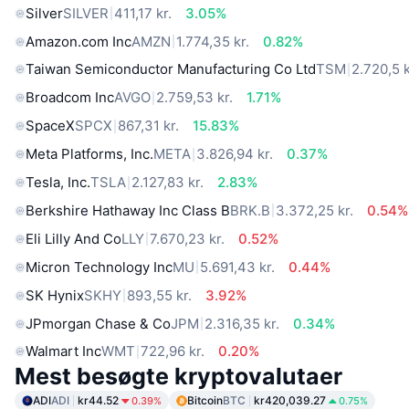
Silver
SILVER
411,17 kr.
3.05%
Amazon.com Inc
AMZN
1.774,35 kr.
0.82%
Taiwan Semiconductor Manufacturing Co Ltd
TSM
2.720,5 k
Broadcom Inc
AVGO
2.759,53 kr.
1.71%
SpaceX
SPCX
867,31 kr.
15.83%
Meta Platforms, Inc.
META
3.826,94 kr.
0.37%
Tesla, Inc.
TSLA
2.127,83 kr.
2.83%
Berkshire Hathaway Inc Class B
BRK.B
3.372,25 kr.
0.54%
Eli Lilly And Co
LLY
7.670,23 kr.
0.52%
Micron Technology Inc
MU
5.691,43 kr.
0.44%
SK Hynix
SKHY
893,55 kr.
3.92%
JPmorgan Chase & Co
JPM
2.316,35 kr.
0.34%
Walmart Inc
WMT
722,96 kr.
0.20%
Mest besøgte kryptovalutaer
ADI
ADI
kr44.52
Bitcoin
BTC
kr420,039.27
0.39%
0.75%