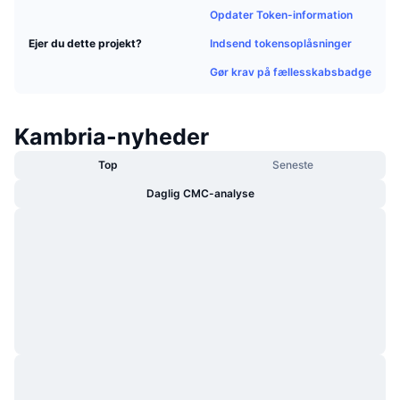
Populære
Opdater Token-information
Krypto-ETF'er
Learn
CMC MCP
Indsend tokensoplåsninger
Ejer du dette projekt?
Ny
Bitcoin ETF'er
x402
Gør krav på fællesskabsbadge
Nyheder
Krypto
Ethereum ETF'er
Academy
Kambria-nyheder
Politik
Teknisk analyse
Undersøgelser
Top
Seneste
Sport
Daglig CMC-analyse
RSI
Videoer
Finans
MACD
Ordforklaring
Teknologi
Derivativer
Kampagner
NFT
Oversigt
Airdrops
Samlet NFT-statistikker
Likvidationer
Diamant-belønninger