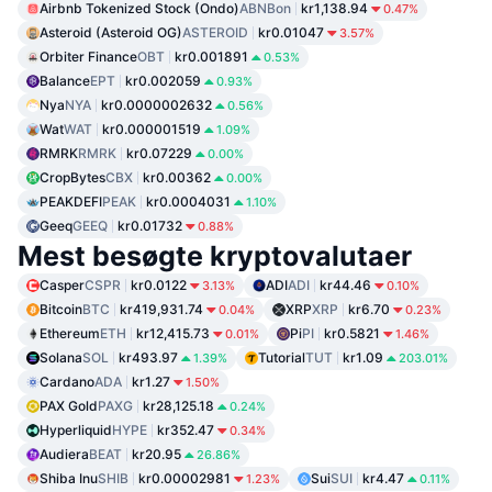
Airbnb Tokenized Stock (Ondo)
ABNBon
kr1,138.94
0.47%
Asteroid (Asteroid OG)
ASTEROID
kr0.01047
3.57%
Orbiter Finance
OBT
kr0.001891
0.53%
Balance
EPT
kr0.002059
0.93%
Nya
NYA
kr0.0000002632
0.56%
Wat
WAT
kr0.000001519
1.09%
RMRK
RMRK
kr0.07229
0.00%
CropBytes
CBX
kr0.00362
0.00%
PEAKDEFI
PEAK
kr0.0004031
1.10%
Geeq
GEEQ
kr0.01732
0.88%
Mest besøgte kryptovalutaer
Casper
CSPR
kr0.0122
ADI
ADI
kr44.46
3.13%
0.10%
Bitcoin
BTC
kr419,931.74
XRP
XRP
kr6.70
0.04%
0.23%
Ethereum
ETH
kr12,415.73
Pi
PI
kr0.5821
0.01%
1.46%
Solana
SOL
kr493.97
Tutorial
TUT
kr1.09
1.39%
203.01%
Cardano
ADA
kr1.27
1.50%
PAX Gold
PAXG
kr28,125.18
0.24%
Hyperliquid
HYPE
kr352.47
0.34%
Audiera
BEAT
kr20.95
26.86%
Shiba Inu
SHIB
kr0.00002981
Sui
SUI
kr4.47
1.23%
0.11%