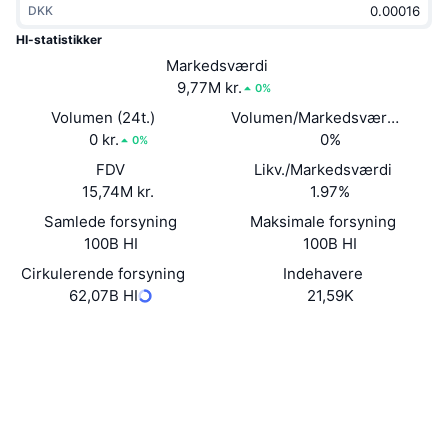
DKK
Populære
Krypto-ETF'er
Learn
CMC MCP
HI-statistikker
Ny
Markedsværdi
Bitcoin ETF'er
x402
Nyheder
9,77M kr.
0%
Krypto
Ethereum ETF'er
Volumen (24t.)
Volumen/Markedsværdi (24 ti
Academy
0 kr.
0%
0%
Politik
FDV
Likv./Markedsværdi
Teknisk analyse
Undersøgelser
15,74M kr.
1.97%
Sport
Samlede forsyning
Maksimale forsyning
RSI
Videoer
100B HI
100B HI
Finans
MACD
Cirkulerende forsyning
Indehavere
Ordforklaring
62,07B HI
21,59K
Teknologi
Hjemmeside
Website
Whitepaper
Derivativer
Kampagner
Sociale medier
NFT
Oversigt
Airdrops
0xC4f6...9399aC
Kontrakter
Samlet NFT-statistikker
Likvidationer
3.0
Diamant-belønninger
Bedømmelse (CertiK)