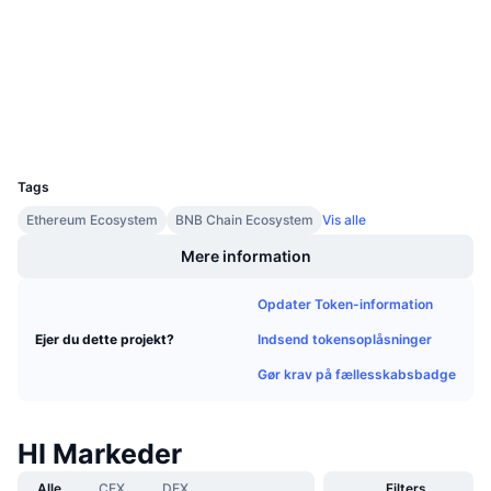
Audits
Kommende salg
Finansieringsrenter
Lær og tjen
etherscan.io
Explorers
Kalendere
Wallets
UCID
ICO-kalender
11240
Tags
Begivenhedskalender
Ethereum Ecosystem
BNB Chain Ecosystem
Vis alle
Mere information
Opdater Token-information
Indsend tokensoplåsninger
Ejer du dette projekt?
Gør krav på fællesskabsbadge
HI Markeder
Alle
CEX
DEX
Filters