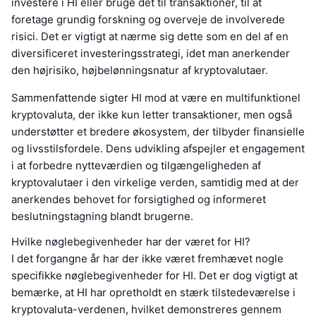
investere i HI eller bruge det til transaktioner, til at
foretage grundig forskning og overveje de involverede
risici. Det er vigtigt at nærme sig dette som en del af en
diversificeret investeringsstrategi, idet man anerkender
den højrisiko, højbelønningsnatur af kryptovalutaer.
Sammenfattende sigter HI mod at være en multifunktionel
kryptovaluta, der ikke kun letter transaktioner, men også
understøtter et bredere økosystem, der tilbyder finansielle
og livsstilsfordele. Dens udvikling afspejler et engagement
i at forbedre nytteværdien og tilgængeligheden af
kryptovalutaer i den virkelige verden, samtidig med at der
anerkendes behovet for forsigtighed og informeret
beslutningstagning blandt brugerne.
Hvilke nøglebegivenheder har der været for HI?
I det forgangne år har der ikke været fremhævet nogle
specifikke nøglebegivenheder for HI. Det er dog vigtigt at
bemærke, at HI har opretholdt en stærk tilstedeværelse i
kryptovaluta-verdenen, hvilket demonstreres gennem