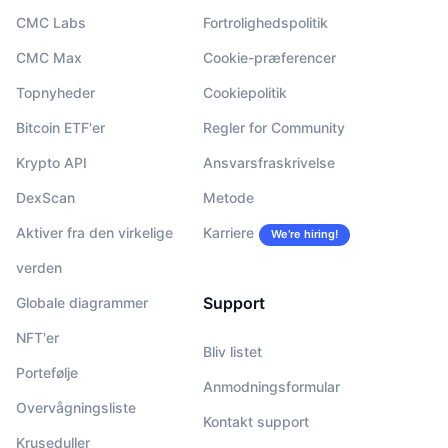
CMC Labs
Fortrolighedspolitik
CMC Max
Cookie-præferencer
Topnyheder
Cookiepolitik
Bitcoin ETF'er
Regler for Community
Krypto API
Ansvarsfraskrivelse
DexScan
Metode
Aktiver fra den virkelige
Karriere
We’re hiring!
verden
Support
Globale diagrammer
NFT'er
Bliv listet
Portefølje
Anmodningsformular
Overvågningsliste
Kontakt support
Kruseduller