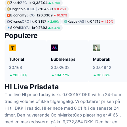
Zcash
ZEC
kr3,387.04
4.74%
Dogecoin
DOGE
kr0.4539
0.25%
Biconomy
BICO
kr0.3369
10.37%
Cronos
CRO
kr0.3157
Kaspa
KAS
kr0.1715
2.69%
1.30%
SKYAI
SKYAI
kr0.7693
5.47%
Populære
Tutorial
Bubblemaps
Mubarak
$0.168
$0.02632
$0.01942
203.01%
104.77%
36.06%
HI Live Prisdata
The live
HI price today
is kr. 0.000157 DKK with a 24-hour
trading volume of ikke tilgængelig.
Vi opdaterer prisen på
HI til DKK i realtid.
HI er nede med 0.01 % i de seneste 24
timer.
Den nuværende CoinMarketCap placering er #1661,
med en markedsværdi på kr. 9,772,884 DKK.
Den har en