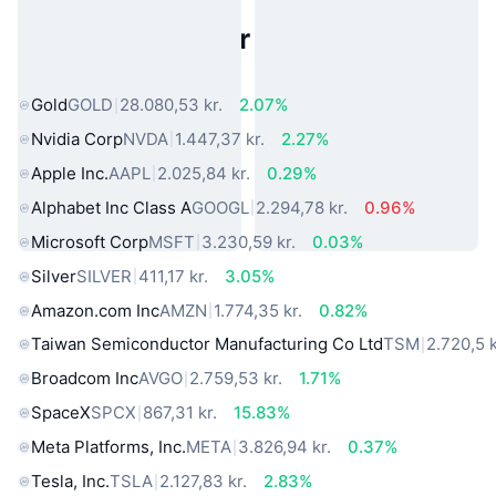
Populære aktiver fra den virkelige
verden
Gold
GOLD
28.080,53 kr.
2.07%
Nvidia Corp
NVDA
1.447,37 kr.
2.27%
Apple Inc.
AAPL
2.025,84 kr.
0.29%
Alphabet Inc Class A
GOOGL
2.294,78 kr.
0.96%
Microsoft Corp
MSFT
3.230,59 kr.
0.03%
Silver
SILVER
411,17 kr.
3.05%
Amazon.com Inc
AMZN
1.774,35 kr.
0.82%
Taiwan Semiconductor Manufacturing Co Ltd
TSM
2.720,5 k
Broadcom Inc
AVGO
2.759,53 kr.
1.71%
SpaceX
SPCX
867,31 kr.
15.83%
Meta Platforms, Inc.
META
3.826,94 kr.
0.37%
Tesla, Inc.
TSLA
2.127,83 kr.
2.83%