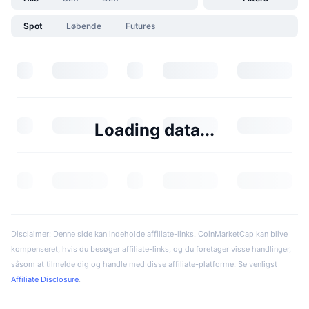
Spot
Løbende
Futures
Loading data...
Disclaimer: Denne side kan indeholde affiliate-links. CoinMarketCap kan blive
kompenseret, hvis du besøger affiliate-links, og du foretager visse handlinger,
såsom at tilmelde dig og handle med disse affiliate-platforme. Se venligst
Affiliate Disclosure
.