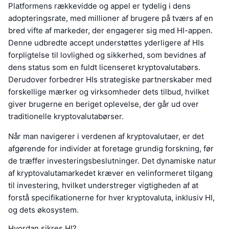
Platformens rækkevidde og appel er tydelig i dens
adopteringsrate, med millioner af brugere på tværs af en
bred vifte af markeder, der engagerer sig med HI-appen.
Denne udbredte accept understøttes yderligere af HIs
forpligtelse til lovlighed og sikkerhed, som bevidnes af
dens status som en fuldt licenseret kryptovalutabørs.
Derudover forbedrer HIs strategiske partnerskaber med
forskellige mærker og virksomheder dets tilbud, hvilket
giver brugerne en beriget oplevelse, der går ud over
traditionelle kryptovalutabørser.
Når man navigerer i verdenen af kryptovalutaer, er det
afgørende for individer at foretage grundig forskning, før
de træffer investeringsbeslutninger. Det dynamiske natur
af kryptovalutamarkedet kræver en velinformeret tilgang
til investering, hvilket understreger vigtigheden af at
forstå specifikationerne for hver kryptovaluta, inklusiv HI,
og dets økosystem.
Hvordan sikres HI?