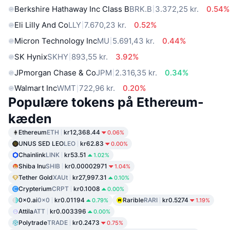
Berkshire Hathaway Inc Class B
BRK.B
3.372,25 kr.
0.54%
Eli Lilly And Co
LLY
7.670,23 kr.
0.52%
Micron Technology Inc
MU
5.691,43 kr.
0.44%
SK Hynix
SKHY
893,55 kr.
3.92%
JPmorgan Chase & Co
JPM
2.316,35 kr.
0.34%
Walmart Inc
WMT
722,96 kr.
0.20%
Populære tokens på Ethereum-
kæden
Ethereum
ETH
kr12,368.44
0.06%
UNUS SED LEO
LEO
kr62.83
0.00%
Chainlink
LINK
kr53.51
1.02%
Shiba Inu
SHIB
kr0.00002971
1.04%
Tether Gold
XAUt
kr27,997.31
0.10%
Crypterium
CRPT
kr0.1008
0.00%
0x0.ai
0x0
kr0.01194
Rarible
RARI
kr0.5274
0.79%
1.19%
Attila
ATT
kr0.003396
0.00%
Polytrade
TRADE
kr0.2473
0.75%