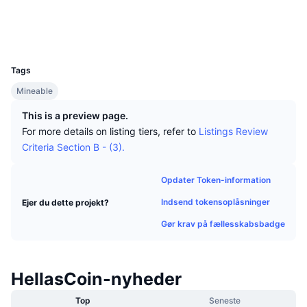
Tophandlere
Artikler
Indstrømninger/udstrømninger på børser
DEX API
Omregner
Explorers
chain.vtcpool.eu
Leaderboards
Spot
Wallets
Stemning
Virksomhed
Nyhedsbrev
UCID
Indikatorer
Populære
Derivativer
728
Tags
Priser
CMC Launch
Kommende
Kryptofrygt- og Kryptogrådighedsindeks.
Mineable
Ressourcer
CMC Labs
Nylig tilføjet
Altcoin-sæsonindeks
This is a preview page.
For more details on listing tiers, refer to
Listings Review
CMC Max
Vindere & Tabere
Markedscyklusindikatorer
Criteria Section B - (3).
Dokumentation
Topnyheder
Mest besøgte
Bitcoin-dominans
Opdater Token-information
FAQ
Indsend tokensoplåsninger
Ejer du dette projekt?
Telegram-bot
Community-stemning
CoinMarketCap 20-indeks
Gør krav på fællesskabsbadge
AI-integrationer
Annoncér
Blockchain-rangering
CoinMarketCap 100-indeks
CMC Agent Hub
HellasCoin-nyheder
Forudsigelsesmarkeder
ETF-pengestrømme
Side-widgets
Markedsplads for færdigheder
Top
Seneste