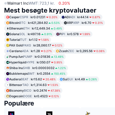
Walmart Inc
WMT
723,1 kr.
0.20%
Mest besøgte kryptovalutaer
Casper
CSPR
kr0.01231
ADI
ADI
kr44.14
0.20%
0.87%
Bitcoin
BTC
kr421,284.92
XRP
XRP
kr6.70
0.53%
0.31%
Ethereum
ETH
kr12,449.34
0.49%
Solana
SOL
kr497.16
Pi
PI
kr0.578
0.91%
1.99%
Tutorial
TUT
kr1.12
1.58%
PAX Gold
PAXG
kr28,060.17
0.12%
Cardano
ADA
kr1.28
Zcash
ZEC
kr3,295.56
0.27%
0.08%
Pump.fun
PUMP
kr0.01836
13.49%
Hyperliquid
HYPE
kr350.07
0.95%
Shiba Inu
SHIB
kr0.00003032
1.22%
Bubblemaps
BMT
kr0.2554
150.45%
Audiera
BEAT
kr15.62
Sui
SUI
kr4.49
20.48%
0.26%
Bittensor
TAO
kr1,314.63
1.53%
Biconomy
BICO
kr0.2474
47.38%
Dogecoin
DOGE
kr0.4523
0.12%
Populære