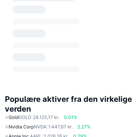
Populære aktiver fra den virkelige
verden
Gold
GOLD
28.125,17 kr.
0.01%
Nvidia Corp
NVDA
1.447,67 kr.
2.27%
Apple Inc.
AAPL
2.026,26 kr.
0.29%