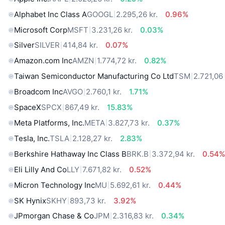
Alphabet Inc Class A
GOOGL
2.295,26 kr.
0.96%
Microsoft Corp
MSFT
3.231,26 kr.
0.03%
Silver
SILVER
414,84 kr.
0.07%
Amazon.com Inc
AMZN
1.774,72 kr.
0.82%
Taiwan Semiconductor Manufacturing Co Ltd
TSM
2.721,06 
Broadcom Inc
AVGO
2.760,1 kr.
1.71%
SpaceX
SPCX
867,49 kr.
15.83%
Meta Platforms, Inc.
META
3.827,73 kr.
0.37%
Tesla, Inc.
TSLA
2.128,27 kr.
2.83%
Berkshire Hathaway Inc Class B
BRK.B
3.372,94 kr.
0.54
Eli Lilly And Co
LLY
7.671,82 kr.
0.52%
Micron Technology Inc
MU
5.692,61 kr.
0.44%
SK Hynix
SKHY
893,73 kr.
3.92%
JPmorgan Chase & Co
JPM
2.316,83 kr.
0.34%