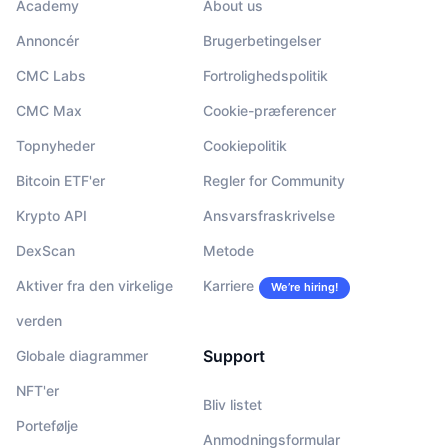
Academy
About us
Annoncér
Brugerbetingelser
CMC Labs
Fortrolighedspolitik
CMC Max
Cookie-præferencer
Topnyheder
Cookiepolitik
Bitcoin ETF'er
Regler for Community
Krypto API
Ansvarsfraskrivelse
DexScan
Metode
Aktiver fra den virkelige
Karriere
We’re hiring!
verden
Support
Globale diagrammer
NFT'er
Bliv listet
Portefølje
Anmodningsformular