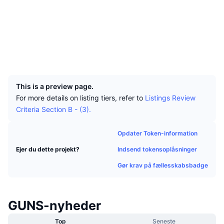
Tophandlere
Artikler
Hjemmeside
Indstrømninger/udstrømninger på børser
DEX API
Omregner
Leaderboards
Spot
Stemning
Virksomhed
Nyhedsbrev
Sociale medier
Indikatorer
Populære
Derivativer
Explorers
bscscan.com
Priser
CMC Launch
Kommende
Kryptofrygt- og Kryptogrådighedsindeks.
UCID
7651
Ressourcer
CMC Labs
Nylig tilføjet
Altcoin-sæsonindeks
This is a preview page.
For more details on listing tiers, refer to
Listings Review
CMC Max
Vindere & Tabere
Markedscyklusindikatorer
Criteria Section B - (3).
Dokumentation
Topnyheder
Mest besøgte
Bitcoin-dominans
Opdater Token-information
FAQ
Telegram-bot
Indsend tokensoplåsninger
Ejer du dette projekt?
Community-stemning
CoinMarketCap 20-indeks
Gør krav på fællesskabsbadge
AI-integrationer
Annoncér
Blockchain-rangering
CoinMarketCap 100-indeks
CMC Agent Hub
GUNS-nyheder
Forudsigelsesmarkeder
ETF-pengestrømme
Side-widgets
Markedsplads for færdigheder
Top
Seneste