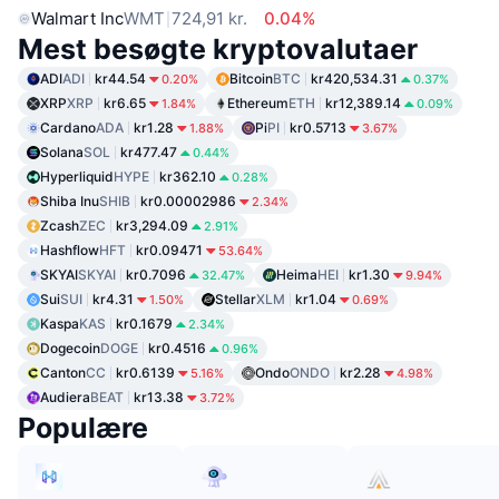
Walmart Inc
WMT
724,91 kr.
0.04%
Mest besøgte kryptovalutaer
ADI
ADI
kr44.54
Bitcoin
BTC
kr420,534.31
0.20%
0.37%
XRP
XRP
kr6.65
Ethereum
ETH
kr12,389.14
1.84%
0.09%
Cardano
ADA
kr1.28
Pi
PI
kr0.5713
1.88%
3.67%
Solana
SOL
kr477.47
0.44%
Hyperliquid
HYPE
kr362.10
0.28%
Shiba Inu
SHIB
kr0.00002986
2.34%
Zcash
ZEC
kr3,294.09
2.91%
Hashflow
HFT
kr0.09471
53.64%
SKYAI
SKYAI
kr0.7096
Heima
HEI
kr1.30
32.47%
9.94%
Sui
SUI
kr4.31
Stellar
XLM
kr1.04
1.50%
0.69%
Kaspa
KAS
kr0.1679
2.34%
Dogecoin
DOGE
kr0.4516
0.96%
Canton
CC
kr0.6139
Ondo
ONDO
kr2.28
5.16%
4.98%
Audiera
BEAT
kr13.38
3.72%
Populære