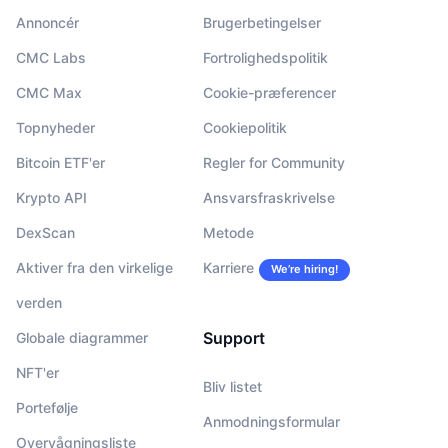
Annoncér
Brugerbetingelser
CMC Labs
Fortrolighedspolitik
CMC Max
Cookie-præferencer
Topnyheder
Cookiepolitik
Bitcoin ETF'er
Regler for Community
Krypto API
Ansvarsfraskrivelse
DexScan
Metode
Aktiver fra den virkelige
Karriere
We’re hiring!
verden
Support
Globale diagrammer
NFT'er
Bliv listet
Portefølje
Anmodningsformular
Overvågningsliste