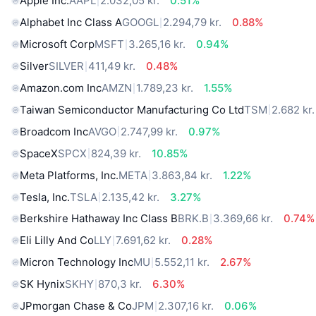
Apple Inc.
AAPL
2.032,05 kr.
0.51%
Alphabet Inc Class A
GOOGL
2.294,79 kr.
0.88%
Microsoft Corp
MSFT
3.265,16 kr.
0.94%
Silver
SILVER
411,49 kr.
0.48%
Amazon.com Inc
AMZN
1.789,23 kr.
1.55%
Taiwan Semiconductor Manufacturing Co Ltd
TSM
2.682 kr.
Broadcom Inc
AVGO
2.747,99 kr.
0.97%
SpaceX
SPCX
824,39 kr.
10.85%
Meta Platforms, Inc.
META
3.863,84 kr.
1.22%
Tesla, Inc.
TSLA
2.135,42 kr.
3.27%
Berkshire Hathaway Inc Class B
BRK.B
3.369,66 kr.
0.74%
Eli Lilly And Co
LLY
7.691,62 kr.
0.28%
Micron Technology Inc
MU
5.552,11 kr.
2.67%
SK Hynix
SKHY
870,3 kr.
6.30%
JPmorgan Chase & Co
JPM
2.307,16 kr.
0.06%