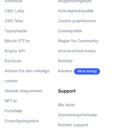
Annoncér
Brugerbetingelser
CMC Labs
Fortrolighedspolitik
CMC Max
Cookie-præferencer
Topnyheder
Cookiepolitik
Bitcoin ETF'er
Regler for Community
Krypto API
Ansvarsfraskrivelse
DexScan
Metode
Aktiver fra den virkelige
Karriere
We’re hiring!
verden
Support
Globale diagrammer
NFT'er
Bliv listet
Portefølje
Anmodningsformular
Overvågningsliste
Kontakt support