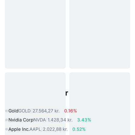
Populære aktiver fra den virkelige
verden
Gold
GOLD
27.564,27 kr.
0.16%
Nvidia Corp
NVDA
1.428,34 kr.
3.43%
Apple Inc.
AAPL
2.022,88 kr.
0.52%