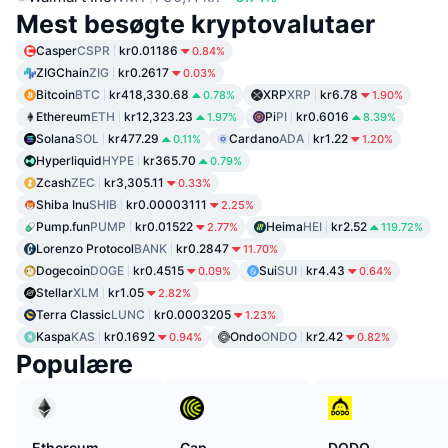
Mest besøgte kryptovalutaer
Casper
CSPR
kr0.01186
0.84%
ZIGChain
ZIG
kr0.2617
0.03%
Bitcoin
BTC
kr418,330.68
XRP
XRP
kr6.78
0.78%
1.90%
Ethereum
ETH
kr12,323.23
Pi
PI
kr0.6016
1.97%
8.39%
Solana
SOL
kr477.29
Cardano
ADA
kr1.22
0.11%
1.20%
Hyperliquid
HYPE
kr365.70
0.79%
Zcash
ZEC
kr3,305.11
0.33%
Shiba Inu
SHIB
kr0.00003111
2.25%
Pump.fun
PUMP
kr0.01522
Heima
HEI
kr2.52
2.77%
119.72%
Lorenzo Protocol
BANK
kr0.2847
11.70%
Dogecoin
DOGE
kr0.4515
Sui
SUI
kr4.43
0.09%
0.64%
Stellar
XLM
kr1.05
2.82%
Terra Classic
LUNC
kr0.0003205
1.23%
Kaspa
KAS
kr0.1692
Ondo
ONDO
kr2.42
0.94%
0.82%
Populære
Ethereum
Cap
DODO