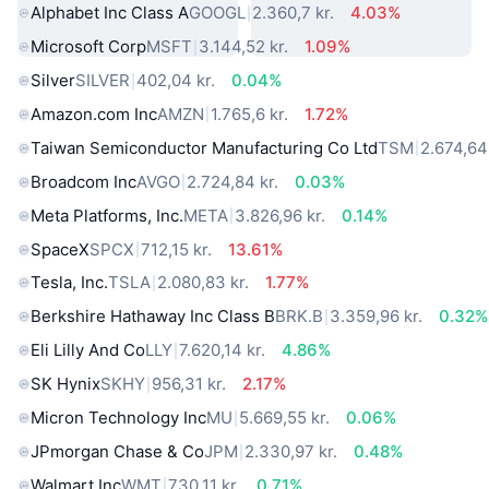
Alphabet Inc Class A
GOOGL
2.360,7 kr.
4.03%
Microsoft Corp
MSFT
3.144,52 kr.
1.09%
Silver
SILVER
402,04 kr.
0.04%
Amazon.com Inc
AMZN
1.765,6 kr.
1.72%
Taiwan Semiconductor Manufacturing Co Ltd
TSM
2.674,64 
Broadcom Inc
AVGO
2.724,84 kr.
0.03%
Meta Platforms, Inc.
META
3.826,96 kr.
0.14%
SpaceX
SPCX
712,15 kr.
13.61%
Tesla, Inc.
TSLA
2.080,83 kr.
1.77%
Berkshire Hathaway Inc Class B
BRK.B
3.359,96 kr.
0.32%
Eli Lilly And Co
LLY
7.620,14 kr.
4.86%
SK Hynix
SKHY
956,31 kr.
2.17%
Micron Technology Inc
MU
5.669,55 kr.
0.06%
JPmorgan Chase & Co
JPM
2.330,97 kr.
0.48%
Walmart Inc
WMT
730,11 kr.
0.71%