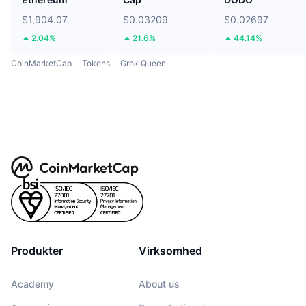
$1,904.07
$0.03209
$0.02697
2.04%
21.6%
44.14%
CoinMarketCap
Tokens
Grok Queen
Produkter
Virksomhed
Academy
About us