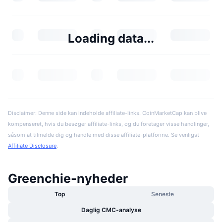
Loading data...
Disclaimer: Denne side kan indeholde affiliate-links. CoinMarketCap kan blive
kompenseret, hvis du besøger affiliate-links, og du foretager visse handlinger,
såsom at tilmelde dig og handle med disse affiliate-platforme. Se venligst
Affiliate Disclosure
.
Greenchie-nyheder
Top
Seneste
Daglig CMC-analyse