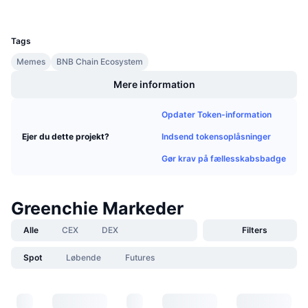
Kommende salg
UCID
Finansieringsrenter
36498
Lær og tjen
Tags
Memes
BNB Chain Ecosystem
Kalendere
Mere information
ICO-kalender
Opdater Token-information
Begivenhedskalender
Indsend tokensoplåsninger
Ejer du dette projekt?
Gør krav på fællesskabsbadge
Greenchie Markeder
Alle
CEX
DEX
Filters
Spot
Løbende
Futures