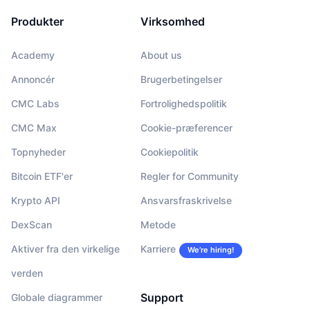
Produkter
Virksomhed
Academy
About us
Annoncér
Brugerbetingelser
CMC Labs
Fortrolighedspolitik
CMC Max
Cookie-præferencer
Topnyheder
Cookiepolitik
Bitcoin ETF'er
Regler for Community
Krypto API
Ansvarsfraskrivelse
DexScan
Metode
Aktiver fra den virkelige
Karriere
We’re hiring!
verden
Support
Globale diagrammer