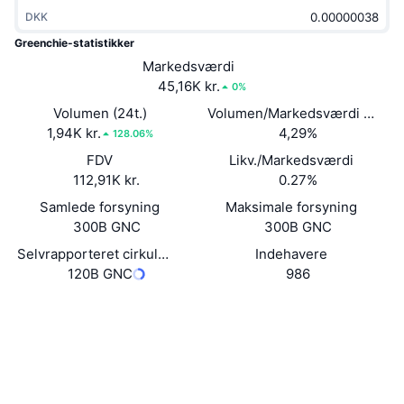
Populære
Krypto-ETF'er
DKK
Learn
CMC MCP
Greenchie-statistikker
Ny
Bitcoin ETF'er
Markedsværdi
x402
Nyheder
45,16K kr.
0%
Krypto
Ethereum ETF'er
Volumen (24t.)
Volumen/Markedsværdi (24 ti
Academy
1,94K kr.
4,29%
128.06%
Politik
Teknisk analyse
FDV
Likv./Markedsværdi
Undersøgelser
112,91K kr.
0.27%
Sport
RSI
Videoer
Samlede forsyning
Maksimale forsyning
300B GNC
300B GNC
Finans
MACD
Ordforklaring
Selvrapporteret cirkulerende forsyning
Indehavere
120B GNC
986
Teknologi
Derivativer
Kampagner
Hjemmeside
Website
Sociale medier
NFT
Oversigt
Airdrops
Kontrakter
0xd1ae...afe64a
Samlet NFT-statistikker
Explorers
bscscan.com
Likvidationer
Diamant-belønninger
Wallets