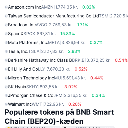
Amazon.com Inc
AMZN
1.774,35 kr.
0.82%
Taiwan Semiconductor Manufacturing Co Ltd
TSM
2.720,5 k
Broadcom Inc
AVGO
2.759,53 kr.
1.71%
SpaceX
SPCX
867,31 kr.
15.83%
Meta Platforms, Inc.
META
3.826,94 kr.
0.37%
Tesla, Inc.
TSLA
2.127,83 kr.
2.83%
Berkshire Hathaway Inc Class B
BRK.B
3.372,25 kr.
0.54%
Eli Lilly And Co
LLY
7.670,23 kr.
0.52%
Micron Technology Inc
MU
5.691,43 kr.
0.44%
SK Hynix
SKHY
893,55 kr.
3.92%
JPmorgan Chase & Co
JPM
2.316,35 kr.
0.34%
Walmart Inc
WMT
722,96 kr.
0.20%
Populære tokens på BNB Smart
Chain (BEP20)-kæden