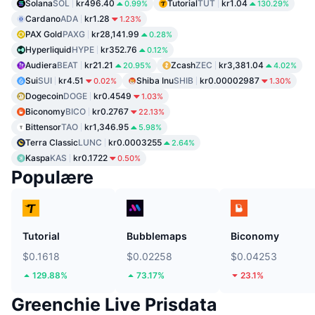
Solana
SOL
kr496.40
Tutorial
TUT
kr1.04
0.99%
130.29%
Cardano
ADA
kr1.28
1.23%
PAX Gold
PAXG
kr28,141.99
0.28%
Hyperliquid
HYPE
kr352.76
0.12%
Audiera
BEAT
kr21.21
Zcash
ZEC
kr3,381.04
20.95%
4.02%
Sui
SUI
kr4.51
Shiba Inu
SHIB
kr0.00002987
0.02%
1.30%
Dogecoin
DOGE
kr0.4549
1.03%
Biconomy
BICO
kr0.2767
22.13%
Bittensor
TAO
kr1,346.95
5.98%
Terra Classic
LUNC
kr0.0003255
2.64%
Kaspa
KAS
kr0.1722
0.50%
Populære
Tutorial
Bubblemaps
Biconomy
$0.1618
$0.02258
$0.04253
129.88%
73.17%
23.1%
Greenchie Live Prisdata