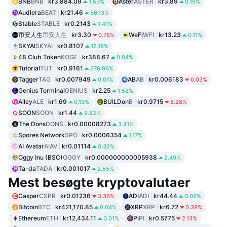
BNB
BNB
kr3,884.09
Aster
ASTER
kr3.89
1.53%
0.19%
Audiera
BEAT
kr21.46
56.13%
Stable
STABLE
kr0.2143
1.41%
币安人生
币安人生
kr3.30
WeFi
WFI
kr13.23
0.78%
0.11%
SKYAI
SKYAI
kr0.8107
12.18%
48 Club Token
KOGE
kr388.67
0.04%
Tutorial
TUT
kr0.9161
276.96%
Tagger
TAG
kr0.007949
AB
AB
kr0.006183
0.01%
0.03%
Genius Terminal
GENIUS
kr2.25
1.52%
Ailey
ALE
kr1.69
BUILDon
B
kr0.9715
0.13%
8.28%
SOON
SOON
kr1.44
9.82%
The Dons
DONS
kr0.00008273
3.41%
Spores Network
SPO
kr0.0006354
1.17%
AI Avatar
AIAV
kr0.01114
0.32%
Oggy Inu (BSC)
OGGY
kr0.000000000005938
2.49%
Ta-da
TADA
kr0.001017
2.55%
Mest besøgte kryptovalutaer
Casper
CSPR
kr0.01236
ADI
ADI
kr44.44
3.36%
0.02%
Bitcoin
BTC
kr421,170.85
XRP
XRP
kr6.72
0.04%
0.38%
Ethereum
ETH
kr12,434.11
Pi
PI
kr0.5775
0.01%
2.13%