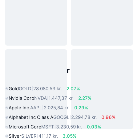
Populære aktiver fra den virkelige
verden
Gold
GOLD
28.080,53 kr.
2.07%
Nvidia Corp
NVDA
1.447,37 kr.
2.27%
Apple Inc.
AAPL
2.025,84 kr.
0.29%
Alphabet Inc Class A
GOOGL
2.294,78 kr.
0.96%
Microsoft Corp
MSFT
3.230,59 kr.
0.03%
Silver
SILVER
411,17 kr.
3.05%