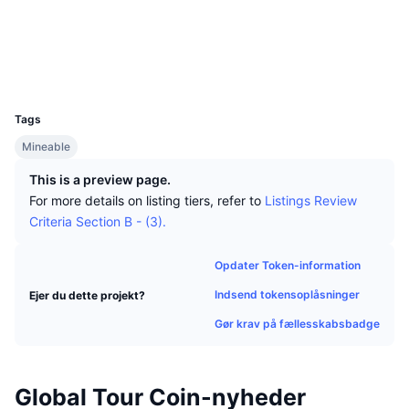
Tophandlere
Artikler
Indstrømninger/udstrømninger på børser
DEX API
Omregner
Sociale medier
Leaderboards
Spot
162.243.101.66:3001
Stemning
Explorers
Virksomhed
Nyhedsbrev
Indikatorer
Populære
Derivativer
UCID
1801
Priser
CMC Launch
Kommende
Kryptofrygt- og Kryptogrådighedsindeks.
Tags
Ressourcer
CMC Labs
Mineable
Nylig tilføjet
Altcoin-sæsonindeks
This is a preview page.
CMC Max
Vindere & Tabere
Markedscyklusindikatorer
For more details on listing tiers, refer to
Listings Review
Dokumentation
Criteria Section B - (3).
Topnyheder
Mest besøgte
Bitcoin-dominans
FAQ
Opdater Token-information
Telegram-bot
Community-stemning
CoinMarketCap 20-indeks
Indsend tokensoplåsninger
Ejer du dette projekt?
AI-integrationer
Annoncér
Blockchain-rangering
CoinMarketCap 100-indeks
Gør krav på fællesskabsbadge
CMC Agent Hub
Forudsigelsesmarkeder
ETF-pengestrømme
Side-widgets
Global Tour Coin-nyheder
Markedsplads for færdigheder