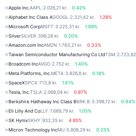
Apple Inc.
AAPL
2.026,21 kr.
0.42%
Alphabet Inc Class A
GOOGL
2.321,42 kr.
1.28%
Microsoft Corp
MSFT
3.225,31 kr.
1.98%
Silver
SILVER
399,28 kr.
0.20%
Amazon.com Inc
AMZN
1.763,21 kr.
0.33%
Taiwan Semiconductor Manufacturing Co Ltd
TSM
2.723,82
Broadcom Inc
AVGO
2.752 kr.
1.40%
Meta Platforms, Inc.
META
3.826,8 kr.
0.18%
SpaceX
SPCX
713,8 kr.
1.61%
Tesla, Inc.
TSLA
2.068,04 kr.
0.87%
Berkshire Hathaway Inc Class B
BRK.B
3.398,12 kr.
0.94%
Eli Lilly And Co
LLY
7.669,79 kr.
1.05%
SK Hynix
SKHY
932,35 kr.
4.85%
Micron Technology Inc
MU
5.808,29 kr.
0.23%