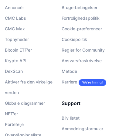
Annoncér
Brugerbetingelser
CMC Labs
Fortrolighedspolitik
CMC Max
Cookie-præferencer
Topnyheder
Cookiepolitik
Bitcoin ETF'er
Regler for Community
Krypto API
Ansvarsfraskrivelse
DexScan
Metode
Aktiver fra den virkelige
Karriere
We’re hiring!
verden
Support
Globale diagrammer
NFT'er
Bliv listet
Portefølje
Anmodningsformular
Overvågningsliste