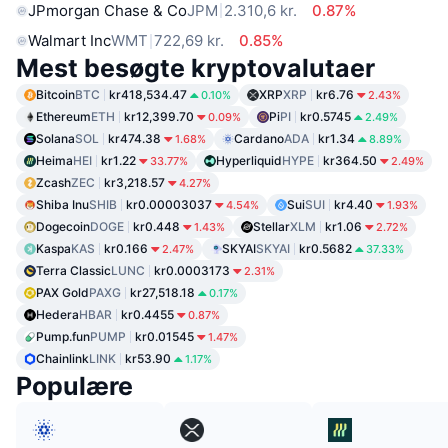
JPmorgan Chase & Co
JPM
2.310,6 kr.
0.87%
Walmart Inc
WMT
722,69 kr.
0.85%
Mest besøgte kryptovalutaer
Bitcoin
BTC
kr418,534.47
XRP
XRP
kr6.76
0.10%
2.43%
Ethereum
ETH
kr12,399.70
Pi
PI
kr0.5745
0.09%
2.49%
Solana
SOL
kr474.38
Cardano
ADA
kr1.34
1.68%
8.89%
Heima
HEI
kr1.22
Hyperliquid
HYPE
kr364.50
33.77%
2.49%
Zcash
ZEC
kr3,218.57
4.27%
Shiba Inu
SHIB
kr0.00003037
Sui
SUI
kr4.40
4.54%
1.93%
Dogecoin
DOGE
kr0.448
Stellar
XLM
kr1.06
1.43%
2.72%
Kaspa
KAS
kr0.166
SKYAI
SKYAI
kr0.5682
2.47%
37.33%
Terra Classic
LUNC
kr0.0003173
2.31%
PAX Gold
PAXG
kr27,518.18
0.17%
Hedera
HBAR
kr0.4455
0.87%
Pump.fun
PUMP
kr0.01545
1.47%
Chainlink
LINK
kr53.90
1.17%
Populære