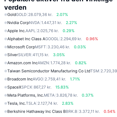
verden
Gold
GOLD
28.079,36 kr.
2.07%
Nvidia Corp
NVDA
1.447,31 kr.
2.27%
Apple Inc.
AAPL
2.025,76 kr.
0.29%
Alphabet Inc Class A
GOOGL
2.294,69 kr.
0.96%
Microsoft Corp
MSFT
3.230,46 kr.
0.03%
Silver
SILVER
411,15 kr.
3.05%
Amazon.com Inc
AMZN
1.774,28 kr.
0.82%
Taiwan Semiconductor Manufacturing Co Ltd
TSM
2.720,39
Broadcom Inc
AVGO
2.759,41 kr.
1.71%
SpaceX
SPCX
867,27 kr.
15.83%
Meta Platforms, Inc.
META
3.826,78 kr.
0.37%
Tesla, Inc.
TSLA
2.127,74 kr.
2.83%
Berkshire Hathaway Inc Class B
BRK.B
3.372,11 kr.
0.54%