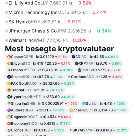
Eli Lilly And Co
LLY
7.669,91 kr.
0.52%
Micron Technology Inc
MU
5.691,2 kr.
0.44%
SK Hynix
SKHY
893,51 kr.
3.92%
JPmorgan Chase & Co
JPM
2.316,25 kr.
0.34%
Walmart Inc
WMT
722,93 kr.
0.20%
Mest besøgte kryptovalutaer
Casper
CSPR
kr0.01229
ADI
ADI
kr44.55
3.11%
0.58%
Bitcoin
BTC
kr419,420.35
XRP
XRP
kr6.70
0.14%
0.16%
Ethereum
ETH
kr12,416.39
Pi
PI
kr0.5772
0.28%
3.72%
Solana
SOL
kr493.76
Cardano
ADA
kr1.28
2.16%
0.92%
PAX Gold
PAXG
kr28,127.66
0.25%
Tutorial
TUT
kr1.05
216.08%
Hyperliquid
HYPE
kr353.60
0.49%
Shiba Inu
SHIB
kr0.00002991
Sui
SUI
kr4.48
1.05%
1.36%
Audiera
BEAT
kr21.11
Zcash
ZEC
kr3,314.73
49.42%
1.48%
Dogecoin
DOGE
kr0.4534
0.06%
Biconomy
BICO
kr0.4215
17.51%
Cronos
CRO
kr0.3158
SKYAI
SKYAI
kr0.8146
5.32%
12.32%