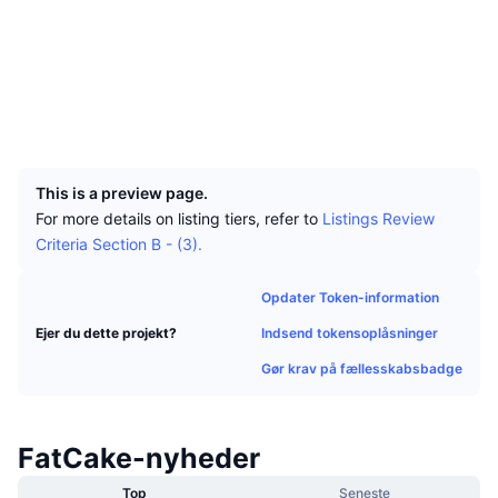
Tophandlere
Artikler
Indstrømninger/udstrømninger på børser
DEX API
Omregner
Sociale medier
Leaderboards
Spot
Kontrakter
0xb7db...d39b16
Stemning
Virksomhed
Nyhedsbrev
Indikatorer
Populære
Derivativer
Explorers
bscscan.com
Wallets
Priser
CMC Launch
Kommende
Kryptofrygt- og Kryptogrådighedsindeks.
UCID
13280
Ressourcer
CMC Labs
Nylig tilføjet
Altcoin-sæsonindeks
This is a preview page.
For more details on listing tiers, refer to
Listings Review
CMC Max
Vindere & Tabere
Markedscyklusindikatorer
Criteria Section B - (3).
Dokumentation
Topnyheder
Mest besøgte
Bitcoin-dominans
Opdater Token-information
FAQ
Telegram-bot
Indsend tokensoplåsninger
Ejer du dette projekt?
Community-stemning
CoinMarketCap 20-indeks
Gør krav på fællesskabsbadge
AI-integrationer
Annoncér
Blockchain-rangering
CoinMarketCap 100-indeks
CMC Agent Hub
FatCake-nyheder
Forudsigelsesmarkeder
ETF-pengestrømme
Side-widgets
Markedsplads for færdigheder
Top
Seneste