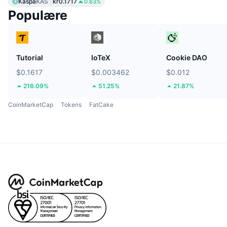
Kaspa
KAS
kr0.1717
0.63%
Populære
Tutorial
IoTeX
Cookie DAO
$0.1617
$0.003462
$0.012
216.09%
51.25%
21.87%
CoinMarketCap
Tokens
FatCake