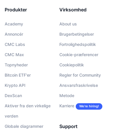
Produkter
Virksomhed
Academy
About us
Annoncér
Brugerbetingelser
CMC Labs
Fortrolighedspolitik
CMC Max
Cookie-præferencer
Topnyheder
Cookiepolitik
Bitcoin ETF'er
Regler for Community
Krypto API
Ansvarsfraskrivelse
DexScan
Metode
Aktiver fra den virkelige
Karriere
We’re hiring!
verden
Support
Globale diagrammer