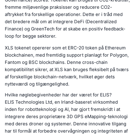
fremme miljøvenlige praksisser og reducere CO2-
aftrykket fra forskellige operationer. Dette er i tråd med
det bredere mål om at integrere DeFi (Decentralized
Finance) og GreenTech for at skabe en positiv feedback-
loop for begge sektorer.
XLS tokenet opererer som et ERC-20 token på Ethereum
blockchainen, med fremtidig support planlagt for Polygon,
Fantom og BSC blockchains. Denne cross-chain
kompatibilitet sikrer, at XLS kan bruges fleksibelt på tværs
af forskellige blockchain-netværk, hvilket øger dets
nytteværdi og tilgængelighed.
Hvilke nøglebegivenheder har der været for ELIS?
ELIS Technologies Ltd, en Irland-baseret virksomhed
inden for robotteknologi og AI, har gjort fremskridt i at
integrere deres proprietære 3D GPS eMapping-teknologi
med deres droner og systemer. Denne innovative tilgang
har til formål at forbedre overvågningen og integriteten af