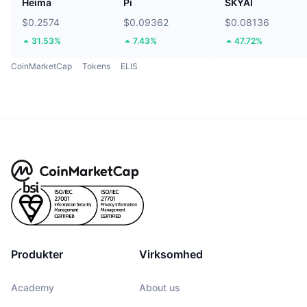
Heima
Pi
SKYAI
$0.2574
$0.09362
$0.08136
31.53%
7.43%
47.72%
CoinMarketCap
Tokens
ELIS
Produkter
Virksomhed
Academy
About us