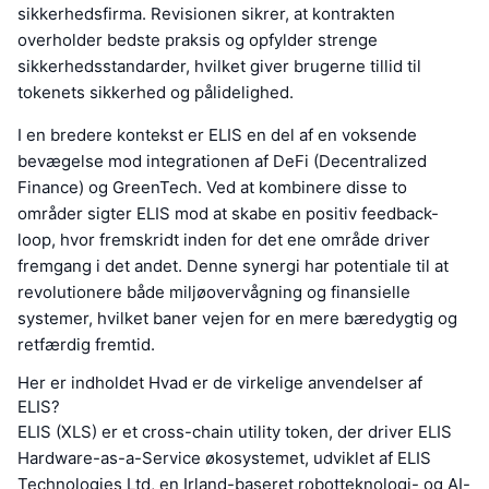
sikkerhedsfirma. Revisionen sikrer, at kontrakten
overholder bedste praksis og opfylder strenge
sikkerhedsstandarder, hvilket giver brugerne tillid til
tokenets sikkerhed og pålidelighed.
I en bredere kontekst er ELIS en del af en voksende
bevægelse mod integrationen af DeFi (Decentralized
Finance) og GreenTech. Ved at kombinere disse to
områder sigter ELIS mod at skabe en positiv feedback-
loop, hvor fremskridt inden for det ene område driver
fremgang i det andet. Denne synergi har potentiale til at
revolutionere både miljøovervågning og finansielle
systemer, hvilket baner vejen for en mere bæredygtig og
retfærdig fremtid.
Her er indholdet Hvad er de virkelige anvendelser af
ELIS?
ELIS (XLS) er et cross-chain utility token, der driver ELIS
Hardware-as-a-Service økosystemet, udviklet af ELIS
Technologies Ltd, en Irland-baseret robotteknologi- og AI-