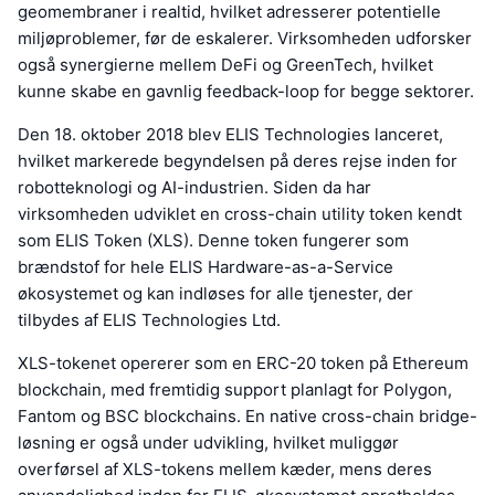
geomembraner i realtid, hvilket adresserer potentielle
miljøproblemer, før de eskalerer. Virksomheden udforsker
også synergierne mellem DeFi og GreenTech, hvilket
kunne skabe en gavnlig feedback-loop for begge sektorer.
Den 18. oktober 2018 blev ELIS Technologies lanceret,
hvilket markerede begyndelsen på deres rejse inden for
robotteknologi og AI-industrien. Siden da har
virksomheden udviklet en cross-chain utility token kendt
som ELIS Token (XLS). Denne token fungerer som
brændstof for hele ELIS Hardware-as-a-Service
økosystemet og kan indløses for alle tjenester, der
tilbydes af ELIS Technologies Ltd.
XLS-tokenet opererer som en ERC-20 token på Ethereum
blockchain, med fremtidig support planlagt for Polygon,
Fantom og BSC blockchains. En native cross-chain bridge-
løsning er også under udvikling, hvilket muliggør
overførsel af XLS-tokens mellem kæder, mens deres