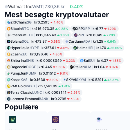
Walmart Inc
WMT
730,36 kr.
0.40%
Mest besøgte kryptovalutaer
ZIGChain
ZIG
kr0.2595
4.40%
Bitcoin
BTC
kr416,973.35
XRP
XRP
kr6.77
0.28%
1.29%
Ethereum
ETH
kr12,345.43
Pi
PI
kr0.6049
1.85%
7.20%
Solana
SOL
kr473.87
Cardano
ADA
kr1.25
0.68%
0.64%
Hyperliquid
HYPE
kr357.61
Heima
HEI
kr1.70
3.12%
36.69%
Zcash
ZEC
kr3,196.46
4.80%
Shiba Inu
SHIB
kr0.00003049
Sui
SUI
kr4.37
3.23%
1.65%
Dogecoin
DOGE
kr0.445
Stellar
XLM
kr1.04
1.30%
3.97%
Pump.fun
PUMP
kr0.01512
9.11%
Kaspa
KAS
kr0.1638
SKYAI
SKYAI
kr0.5291
3.10%
48.37%
PAX Gold
PAXG
kr27,561.09
1.74%
Terra Classic
LUNC
kr0.0003141
2.26%
Lorenzo Protocol
BANK
kr0.2795
7.83%
Populære