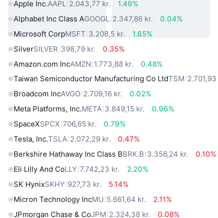
Apple Inc.
AAPL
2.043,77 kr.
1.49%
Alphabet Inc Class A
GOOGL
2.347,86 kr.
0.04%
Microsoft Corp
MSFT
3.208,5 kr.
1.65%
Silver
SILVER
398,79 kr.
0.35%
Amazon.com Inc
AMZN
1.773,88 kr.
0.48%
Taiwan Semiconductor Manufacturing Co Ltd
TSM
2.701,93 
Broadcom Inc
AVGO
2.709,16 kr.
0.02%
Meta Platforms, Inc.
META
3.849,15 kr.
0.96%
SpaceX
SPCX
706,65 kr.
0.79%
Tesla, Inc.
TSLA
2.072,29 kr.
0.47%
Berkshire Hathaway Inc Class B
BRK.B
3.356,24 kr.
0.10%
Eli Lilly And Co
LLY
7.742,23 kr.
2.20%
SK Hynix
SKHY
927,73 kr.
5.14%
Micron Technology Inc
MU
5.661,64 kr.
2.11%
JPmorgan Chase & Co
JPM
2.324,38 kr.
0.08%