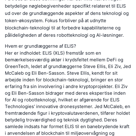
betydelige nøglebegivenheder specifikt relateret til ELIS
ud over de grundlæggende aspekter af dens teknologi og
token-økosystem. Fokus forbliver på at udnytte
blockchain-teknologi til at forbedre kapabiliteterne og
pålideligheden af deres robotteknologi og AI-løsninger.
Hvem er grundlæggerne af ELIS?
Her er indholdet: ELIS (XLS) fremstår som en
bemærkelsesværdig aktør i krydsfeltet mellem DeFi og
GreenTech, ledet af grundlæggerne Steve Ellis, Eli Ziv, Jed
McCaleb og Eli Ben-Sasson. Steve Ellis, kendt for sit
arbejde inden for blockchain-teknologi, bringer en stor
erfaring fra sin involvering i andre kryptoprojekter. Eli Ziv
og Eli Ben-Sasson bidrager med deres ekspertise inden
for AI og robotteknologi, hvilket er afgørende for ELIS
Technologies' innovative dronesystemer. Jed McCaleb, en
fremtrædende figur i kryptovalutaverdenen, tilfører holdet
betydelig troværdighed og teknisk dygtighed. Deres
samlede indsats har formet ELIS til en banebrydende kraft
i anvendelsen af blockchain til miljøovervågning og