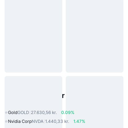
Populære aktiver fra den virkelige
verden
Gold
GOLD
27.630,56 kr.
0.09%
Nvidia Corp
NVDA
1.440,33 kr.
1.47%