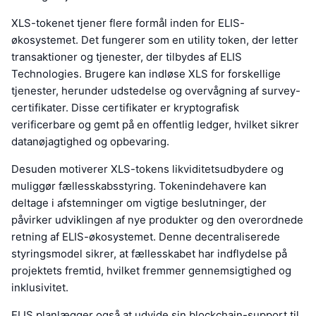
XLS-tokenet tjener flere formål inden for ELIS-
økosystemet. Det fungerer som en utility token, der letter
transaktioner og tjenester, der tilbydes af ELIS
Technologies. Brugere kan indløse XLS for forskellige
tjenester, herunder udstedelse og overvågning af survey-
certifikater. Disse certifikater er kryptografisk
verificerbare og gemt på en offentlig ledger, hvilket sikrer
datanøjagtighed og opbevaring.
Desuden motiverer XLS-tokens likviditetsudbydere og
muliggør fællesskabsstyring. Tokenindehavere kan
deltage i afstemninger om vigtige beslutninger, der
påvirker udviklingen af nye produkter og den overordnede
retning af ELIS-økosystemet. Denne decentraliserede
styringsmodel sikrer, at fællesskabet har indflydelse på
projektets fremtid, hvilket fremmer gennemsigtighed og
inklusivitet.
ELIS planlægger også at udvide sin blockchain-support til