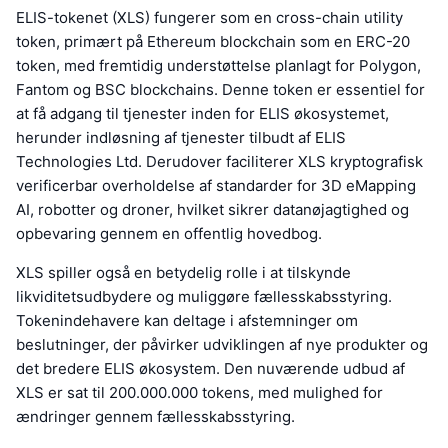
ELIS-tokenet (XLS) fungerer som en cross-chain utility
token, primært på Ethereum blockchain som en ERC-20
token, med fremtidig understøttelse planlagt for Polygon,
Fantom og BSC blockchains. Denne token er essentiel for
at få adgang til tjenester inden for ELIS økosystemet,
herunder indløsning af tjenester tilbudt af ELIS
Technologies Ltd. Derudover faciliterer XLS kryptografisk
verificerbar overholdelse af standarder for 3D eMapping
AI, robotter og droner, hvilket sikrer datanøjagtighed og
opbevaring gennem en offentlig hovedbog.
XLS spiller også en betydelig rolle i at tilskynde
likviditetsudbydere og muliggøre fællesskabsstyring.
Tokenindehavere kan deltage i afstemninger om
beslutninger, der påvirker udviklingen af nye produkter og
det bredere ELIS økosystem. Den nuværende udbud af
XLS er sat til 200.000.000 tokens, med mulighed for
ændringer gennem fællesskabsstyring.