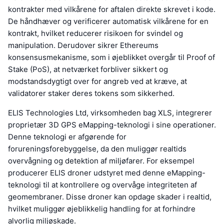
kontrakter med vilkårene for aftalen direkte skrevet i kode.
De håndhæver og verificerer automatisk vilkårene for en
kontrakt, hvilket reducerer risikoen for svindel og
manipulation. Derudover sikrer Ethereums
konsensusmekanisme, som i øjeblikket overgår til Proof of
Stake (PoS), at netværket forbliver sikkert og
modstandsdygtigt over for angreb ved at kræve, at
validatorer staker deres tokens som sikkerhed.
ELIS Technologies Ltd, virksomheden bag XLS, integrerer
proprietær 3D GPS eMapping-teknologi i sine operationer.
Denne teknologi er afgørende for
forureningsforebyggelse, da den muliggør realtids
overvågning og detektion af miljøfarer. For eksempel
producerer ELIS droner udstyret med denne eMapping-
teknologi til at kontrollere og overvåge integriteten af
geomembraner. Disse droner kan opdage skader i realtid,
hvilket muliggør øjeblikkelig handling for at forhindre
alvorlig miljøskade.