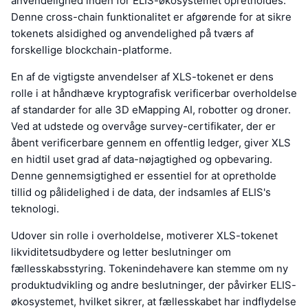
anvendelighed inden for ELIS-økosystemet opretholdes.
Denne cross-chain funktionalitet er afgørende for at sikre
tokenets alsidighed og anvendelighed på tværs af
forskellige blockchain-platforme.
En af de vigtigste anvendelser af XLS-tokenet er dens
rolle i at håndhæve kryptografisk verificerbar overholdelse
af standarder for alle 3D eMapping AI, robotter og droner.
Ved at udstede og overvåge survey-certifikater, der er
åbent verificerbare gennem en offentlig ledger, giver XLS
en hidtil uset grad af data-nøjagtighed og opbevaring.
Denne gennemsigtighed er essentiel for at opretholde
tillid og pålidelighed i de data, der indsamles af ELIS's
teknologi.
Udover sin rolle i overholdelse, motiverer XLS-tokenet
likviditetsudbydere og letter beslutninger om
fællesskabsstyring. Tokenindehavere kan stemme om ny
produktudvikling og andre beslutninger, der påvirker ELIS-
økosystemet, hvilket sikrer, at fællesskabet har indflydelse