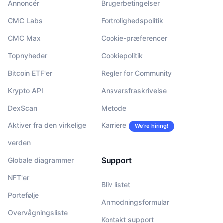
Annoncér
Brugerbetingelser
CMC Labs
Fortrolighedspolitik
CMC Max
Cookie-præferencer
Topnyheder
Cookiepolitik
Bitcoin ETF'er
Regler for Community
Krypto API
Ansvarsfraskrivelse
DexScan
Metode
Aktiver fra den virkelige
Karriere
We’re hiring!
verden
Support
Globale diagrammer
NFT'er
Bliv listet
Portefølje
Anmodningsformular
Overvågningsliste
Kontakt support