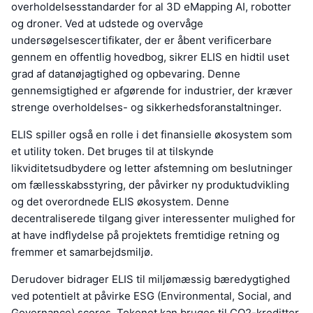
overholdelsesstandarder for al 3D eMapping AI, robotter
og droner. Ved at udstede og overvåge
undersøgelsescertifikater, der er åbent verificerbare
gennem en offentlig hovedbog, sikrer ELIS en hidtil uset
grad af datanøjagtighed og opbevaring. Denne
gennemsigtighed er afgørende for industrier, der kræver
strenge overholdelses- og sikkerhedsforanstaltninger.
ELIS spiller også en rolle i det finansielle økosystem som
et utility token. Det bruges til at tilskynde
likviditetsudbydere og letter afstemning om beslutninger
om fællesskabsstyring, der påvirker ny produktudvikling
og det overordnede ELIS økosystem. Denne
decentraliserede tilgang giver interessenter mulighed for
at have indflydelse på projektets fremtidige retning og
fremmer et samarbejdsmiljø.
Derudover bidrager ELIS til miljømæssig bæredygtighed
ved potentielt at påvirke ESG (Environmental, Social, and
Governance) scores. Tokenet kan bruges til CO2-kreditter,