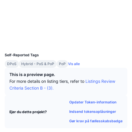
Tophandlere
Artikler
Indstrømninger/udstrømninger på børser
DEX API
Omregner
Leaderboards
Spot
Sociale medier
Stemning
Virksomhed
Nyhedsbrev
Indikatorer
Populære
Derivativer
Kontrakter
0x45dE...6E01CF
Explorers
bscscan.com
Priser
CMC Launch
Kommende
Kryptofrygt- og Kryptogrådighedsindeks.
Wallets
UCID
Ressourcer
CMC Labs
16804
Nylig tilføjet
Altcoin-sæsonindeks
Self-Reported Tags
CMC Max
Vindere & Tabere
Markedscyklusindikatorer
DPoS
Hybrid - PoS & PoP
PoP
Vis alle
Dokumentation
Topnyheder
This is a preview page.
Mest besøgte
Bitcoin-dominans
FAQ
For more details on listing tiers, refer to
Listings Review
Telegram-bot
Criteria Section B - (3).
Community-stemning
CoinMarketCap 20-indeks
AI-integrationer
Annoncér
Opdater Token-information
Blockchain-rangering
CoinMarketCap 100-indeks
Indsend tokensoplåsninger
Ejer du dette projekt?
CMC Agent Hub
Gør krav på fællesskabsbadge
Forudsigelsesmarkeder
ETF-pengestrømme
Side-widgets
Markedsplads for færdigheder