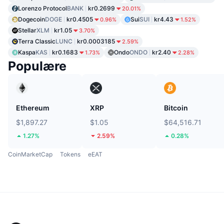
Lorenzo Protocol
BANK
kr0.2699
20.01%
Dogecoin
DOGE
kr0.4505
Sui
SUI
kr4.43
0.96%
1.52%
Stellar
XLM
kr1.05
3.70%
Terra Classic
LUNC
kr0.0003185
2.59%
Kaspa
KAS
kr0.1683
Ondo
ONDO
kr2.40
1.73%
2.28%
Populære
Ethereum
XRP
Bitcoin
$1,897.27
$1.05
$64,516.71
1.27%
2.59%
0.28%
CoinMarketCap
Tokens
eEAT