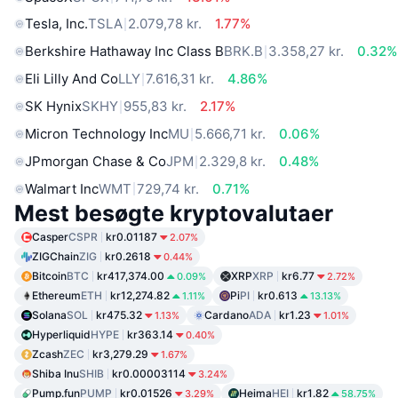
Tesla, Inc.
TSLA
2.079,78 kr.
1.77%
Berkshire Hathaway Inc Class B
BRK.B
3.358,27 kr.
0.32%
Eli Lilly And Co
LLY
7.616,31 kr.
4.86%
SK Hynix
SKHY
955,83 kr.
2.17%
Micron Technology Inc
MU
5.666,71 kr.
0.06%
JPmorgan Chase & Co
JPM
2.329,8 kr.
0.48%
Walmart Inc
WMT
729,74 kr.
0.71%
Mest besøgte kryptovalutaer
Casper
CSPR
kr0.01187
2.07%
ZIGChain
ZIG
kr0.2618
0.44%
Bitcoin
BTC
kr417,374.00
XRP
XRP
kr6.77
0.09%
2.72%
Ethereum
ETH
kr12,274.82
Pi
PI
kr0.613
1.11%
13.13%
Solana
SOL
kr475.32
Cardano
ADA
kr1.23
1.13%
1.01%
Hyperliquid
HYPE
kr363.14
0.40%
Zcash
ZEC
kr3,279.29
1.67%
Shiba Inu
SHIB
kr0.00003114
3.24%
Pump.fun
PUMP
kr0.01526
Heima
HEI
kr1.82
3.29%
58.75%