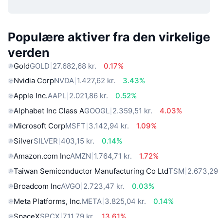
Populære aktiver fra den virkelige
verden
Gold
GOLD
27.682,68 kr.
0.17%
Nvidia Corp
NVDA
1.427,62 kr.
3.43%
Apple Inc.
AAPL
2.021,86 kr.
0.52%
Alphabet Inc Class A
GOOGL
2.359,51 kr.
4.03%
Microsoft Corp
MSFT
3.142,94 kr.
1.09%
Silver
SILVER
403,15 kr.
0.14%
Amazon.com Inc
AMZN
1.764,71 kr.
1.72%
Taiwan Semiconductor Manufacturing Co Ltd
TSM
2.673,29
Broadcom Inc
AVGO
2.723,47 kr.
0.03%
Meta Platforms, Inc.
META
3.825,04 kr.
0.14%
SpaceX
SPCX
711,79 kr.
13.61%