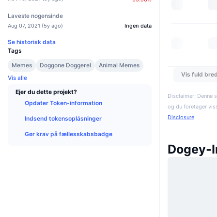
Laveste nogensinde
Aug 07, 2021
(
5y ago
)
Ingen data
Se historisk data
Tags
Memes
Doggone Doggerel
Animal Memes
Vis fuld bre
Vis alle
Ejer du dette projekt?
Disclaimer: Denne s
Opdater Token-information
og du foretager vis
Disclosure
.
Indsend tokensoplåsninger
Gør krav på fællesskabsbadge
Dogey-I