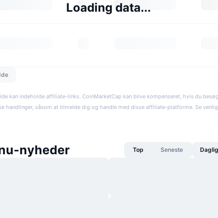
Loading data...
dde
ide kan indeholde affiliate-links. CoinMarketCap kan blive kompenseret, hvis du besøger
se handlinger, såsom at tilmelde dig og handle med disse affiliate-platforme. Se venli
nu-nyheder
Top
Seneste
Dagli