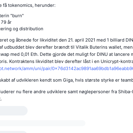
e få tokenomics, herunder:
terin "burn"
i 79 år
ering og distribution
eret og åbnede for likviditet den 21. april 2021 med 1 billiard D
af udbuddet blev derefter brændt til Vitalik Buterins wallet, me
swap med 0,01 Eth. Dette gjorde det muligt for DINU at lancere
ris. Kontraktens likviditet blev derefter låst i en Unicrypt-kontra
rypt.network/amm/uni/pair/0x76d3142ac9891aa69bdb1a96eabb
kabt af udvikleren kendt som Giga, hvis største styrke er teamb
luderer nu flere andre udviklere samt nøglepersoner fra Shiba-
.