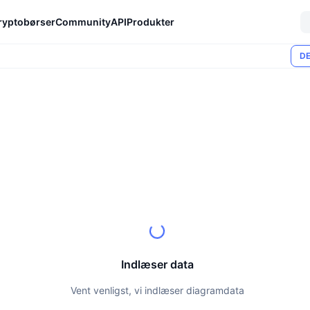
ryptobørser
Community
API
Produkter
DE
Indlæser data
Vent venligst, vi indlæser diagramdata