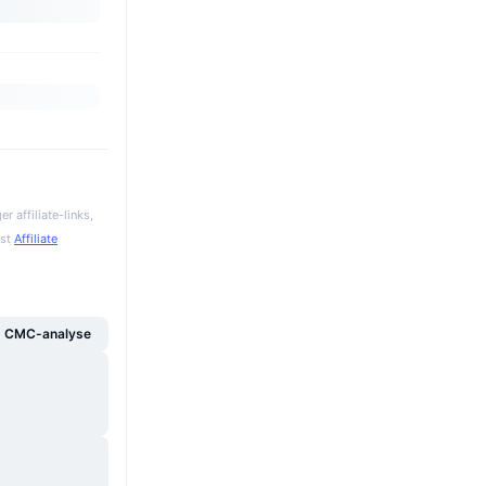
 affiliate-links,
gst
Affiliate
g CMC-analyse