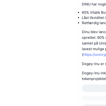
DINU har nogl
60% Vitalik Bu
Låst likviditet 
Retfærdig lanc
Dinu blev lanc
oprettet. 60% 
samlet på Uni
lavest mulige p
(
https://unic
Dogey-Inu er s
Dogey-Inu ink
tokenprojektet