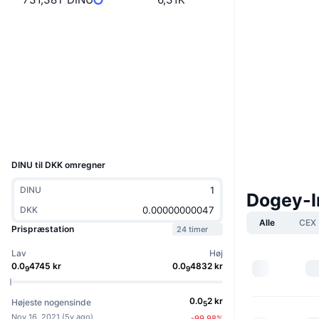
Hjemmeside
Website
Whitepaper
Sociale medier
Kontrakter
0xbb1e...5e7732
Explorers
etherscan.io
Wallets
UCID
10021
DINU til DKK omregner
DINU
Dogey-I
DKK
Alle
CEX
Prispræstation
24 timer
Lav
Høj
0.0
4745
kr
0.0
4832
kr
9
9
0.0
2
kr
Højeste nogensinde
5
Nov 16, 2021
(
5y ago
)
-99.98
%