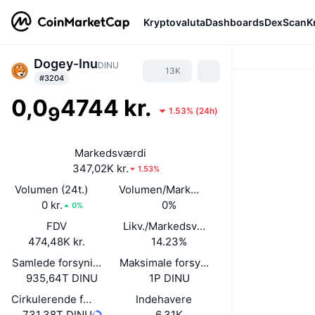
Kryptovaluta
Dashboards
DexScan
K
Dogey-Inu
DINU
13K
#3204
0,0
4744 kr.
9
1.53%
(
24h
)
Markedsværdi
347,02K kr.
1.53%
Volumen (24t.)
Volumen/Markedsværdi (24 timer)
0 kr.
0%
0%
FDV
Likv./Markedsværdi
474,48K kr.
14.23%
Samlede forsyning
Maksimale forsyning
935,64T DINU
1P DINU
Cirkulerende forsyning
Indehavere
731,38T DINU
6,31K