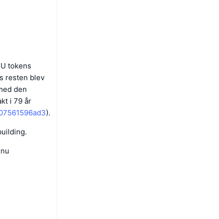
INU tokens
ns resten blev
 med den
kt i 79 år
907561596ad3
).
uilding.
Inu