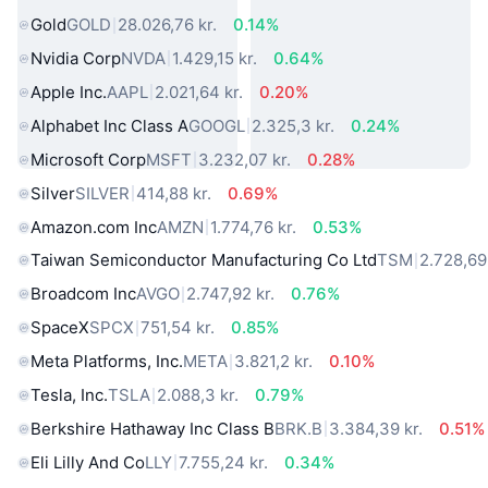
Gold
GOLD
28.026,76 kr.
0.14%
Nvidia Corp
NVDA
1.429,15 kr.
0.64%
Apple Inc.
AAPL
2.021,64 kr.
0.20%
Alphabet Inc Class A
GOOGL
2.325,3 kr.
0.24%
Microsoft Corp
MSFT
3.232,07 kr.
0.28%
Silver
SILVER
414,88 kr.
0.69%
Amazon.com Inc
AMZN
1.774,76 kr.
0.53%
Taiwan Semiconductor Manufacturing Co Ltd
TSM
2.728,69 
Broadcom Inc
AVGO
2.747,92 kr.
0.76%
SpaceX
SPCX
751,54 kr.
0.85%
Meta Platforms, Inc.
META
3.821,2 kr.
0.10%
Tesla, Inc.
TSLA
2.088,3 kr.
0.79%
Berkshire Hathaway Inc Class B
BRK.B
3.384,39 kr.
0.51%
Eli Lilly And Co
LLY
7.755,24 kr.
0.34%