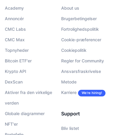
Academy
About us
Annoncér
Brugerbetingelser
CMC Labs
Fortrolighedspolitik
CMC Max
Cookie-præferencer
Topnyheder
Cookiepolitik
Bitcoin ETF'er
Regler for Community
Krypto API
Ansvarsfraskrivelse
DexScan
Metode
Aktiver fra den virkelige
Karriere
We’re hiring!
verden
Support
Globale diagrammer
NFT'er
Bliv listet
Portefølje