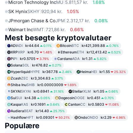
Micron Technology Inc
MU
5.811,57 kr.
1.68%
SK Hynix
SKHY
920,94 kr.
1.05%
JPmorgan Chase & Co
JPM
2.312,17 kr.
0.08%
Walmart Inc
WMT
721,86 kr.
0.66%
Mest besøgte kryptovalutaer
ADI
ADI
kr44.64
Bitcoin
BTC
kr421,399.88
0.11%
0.76%
XRP
XRP
kr6.70
Ethereum
ETH
kr12,413.42
1.48%
0.52%
Pi
PI
kr0.5705
Cardano
ADA
kr1.31
3.79%
5.82%
Solana
SOL
kr476.82
0.27%
Hyperliquid
HYPE
kr367.78
Heima
HEI
kr1.55
2.46%
25.32%
Zcash
ZEC
kr3,304.63
3.17%
Shiba Inu
SHIB
kr0.00003009
1.69%
SKYAI
SKYAI
kr0.6941
Stellar
XLM
kr1.05
31.16%
0.66%
Sui
SUI
kr4.38
Dogecoin
DOGE
kr0.451
0.05%
0.70%
Kaspa
KAS
kr0.1691
Canton
CC
kr0.5803
0.64%
11.08%
Audiera
BEAT
kr14.40
25.75%
Hashflow
HFT
kr0.09301
Ondo
ONDO
kr2.29
50.21%
4.96%
Populære