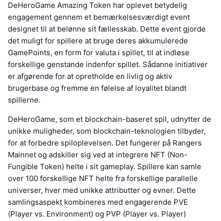
DeHeroGame Amazing Token har oplevet betydelig
engagement gennem et bemærkelsesværdigt event
designet til at belønne sit fællesskab. Dette event gjorde
det muligt for spillere at bruge deres akkumulerede
GamePoints, en form for valuta i spillet, til at indløse
forskellige genstande indenfor spillet. Sådanne initiativer
er afgørende for at opretholde en livlig og aktiv
brugerbase og fremme en følelse af loyalitet blandt
spillerne.
DeHeroGame, som et blockchain-baseret spil, udnytter de
unikke muligheder, som blockchain-teknologien tilbyder,
for at forbedre spiloplevelsen. Det fungerer på Rangers
Mainnet og adskiller sig ved at integrere NFT (Non-
Fungible Token) helte i sit gameplay. Spillere kan samle
over 100 forskellige NFT helte fra forskellige parallelle
universer, hver med unikke attributter og evner. Dette
samlingsaspekt kombineres med engagerende PVE
(Player vs. Environment) og PVP (Player vs. Player)