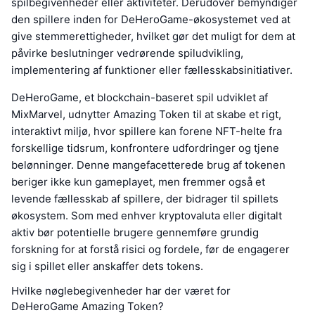
spilbegivenheder eller aktiviteter. Derudover bemyndiger
den spillere inden for DeHeroGame-økosystemet ved at
give stemmerettigheder, hvilket gør det muligt for dem at
påvirke beslutninger vedrørende spiludvikling,
implementering af funktioner eller fællesskabsinitiativer.
DeHeroGame, et blockchain-baseret spil udviklet af
MixMarvel, udnytter Amazing Token til at skabe et rigt,
interaktivt miljø, hvor spillere kan forene NFT-helte fra
forskellige tidsrum, konfrontere udfordringer og tjene
belønninger. Denne mangefacetterede brug af tokenen
beriger ikke kun gameplayet, men fremmer også et
levende fællesskab af spillere, der bidrager til spillets
økosystem. Som med enhver kryptovaluta eller digitalt
aktiv bør potentielle brugere gennemføre grundig
forskning for at forstå risici og fordele, før de engagerer
sig i spillet eller anskaffer dets tokens.
Hvilke nøglebegivenheder har der været for
DeHeroGame Amazing Token?