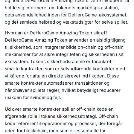
og holde DeHeroGame Amazing Token. Dette inkluderer at
holde sig informeret om tokenets markedspræstation,
dets anvendelighed inden for DeHeroGame-økosystemet,
og det samlede helbred og vækstudsigter for selve spillet.
Hvordan er DeHeroGame Amazing Token sikret?
DeHeroGame Amazing Token anvender en alsidig tilgang
til sikkerhed, som integrerer både on-chain og off-chain
mekanismer for at sikre integriteten og sikkerheden i sit
økosystem. Tokens sikkerhedsramme er forankret i
smarte kontrakter, som er selvudførende kontrakter med
vilkårene for aftalen direkte skrevet ind i koden. Disse
smarte kontrakter automatiserer transaktioner og
håndhæver spillets regler, hvilket betydeligt reducerer
risikoen for svindel og fejl.
Ud over smarte kontrakter spiller off-chain kode en
afgørende rolle i tokens sikkerhedsstrategi. Off-chain
kode refererer til operationer og processer, der foregår
uden for blockchain, men som er essentielle for