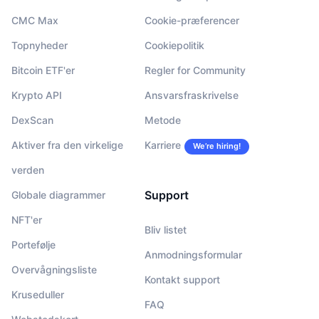
CMC Max
Cookie-præferencer
Topnyheder
Cookiepolitik
Bitcoin ETF'er
Regler for Community
Krypto API
Ansvarsfraskrivelse
DexScan
Metode
Aktiver fra den virkelige
Karriere
We’re hiring!
verden
Support
Globale diagrammer
NFT'er
Bliv listet
Portefølje
Anmodningsformular
Overvågningsliste
Kontakt support
Kruseduller
FAQ