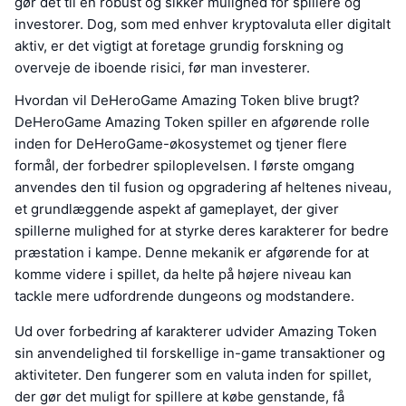
gør det til en robust og sikker mulighed for spillere og
investorer. Dog, som med enhver kryptovaluta eller digitalt
aktiv, er det vigtigt at foretage grundig forskning og
overveje de iboende risici, før man investerer.
Hvordan vil DeHeroGame Amazing Token blive brugt?
DeHeroGame Amazing Token spiller en afgørende rolle
inden for DeHeroGame-økosystemet og tjener flere
formål, der forbedrer spiloplevelsen. I første omgang
anvendes den til fusion og opgradering af heltenes niveau,
et grundlæggende aspekt af gameplayet, der giver
spillerne mulighed for at styrke deres karakterer for bedre
præstation i kampe. Denne mekanik er afgørende for at
komme videre i spillet, da helte på højere niveau kan
tackle mere udfordrende dungeons og modstandere.
Ud over forbedring af karakterer udvider Amazing Token
sin anvendelighed til forskellige in-game transaktioner og
aktiviteter. Den fungerer som en valuta inden for spillet,
der gør det muligt for spillere at købe genstande, få