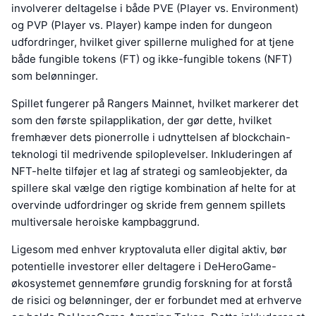
involverer deltagelse i både PVE (Player vs. Environment)
og PVP (Player vs. Player) kampe inden for dungeon
udfordringer, hvilket giver spillerne mulighed for at tjene
både fungible tokens (FT) og ikke-fungible tokens (NFT)
som belønninger.
Spillet fungerer på Rangers Mainnet, hvilket markerer det
som den første spilapplikation, der gør dette, hvilket
fremhæver dets pionerrolle i udnyttelsen af blockchain-
teknologi til medrivende spiloplevelser. Inkluderingen af
NFT-helte tilføjer et lag af strategi og samleobjekter, da
spillere skal vælge den rigtige kombination af helte for at
overvinde udfordringer og skride frem gennem spillets
multiversale heroiske kampbaggrund.
Ligesom med enhver kryptovaluta eller digital aktiv, bør
potentielle investorer eller deltagere i DeHeroGame-
økosystemet gennemføre grundig forskning for at forstå
de risici og belønninger, der er forbundet med at erhverve