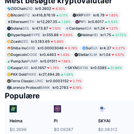
Mest besøgte kryptovalutaer
ZIGChain
ZIG
kr0.2602
4.30%
Bitcoin
BTC
kr416,876.19
XRP
XRP
kr6.78
0.11%
1.63%
Ethereum
ETH
kr12,297.35
Pi
PI
kr0.6017
1.28%
5.53%
Solana
SOL
kr473.87
Cardano
ADA
kr1.24
1.10%
1.27%
Hyperliquid
HYPE
kr355.88
Heima
HEI
kr1.75
3.63%
37.72%
Zcash
ZEC
kr3,183.65
5.86%
Shiba Inu
SHIB
kr0.00003046
Sui
SUI
kr4.37
3.78%
2.27%
Dogecoin
DOGE
kr0.4463
Stellar
XLM
kr1.04
1.43%
4.57%
Pump.fun
PUMP
kr0.01511
7.66%
Kaspa
KAS
kr0.1657
SKYAI
SKYAI
kr0.5385
1.76%
51.80%
PAX Gold
PAXG
kr27,494.26
1.68%
Terra Classic
LUNC
kr0.0003152
2.71%
Lorenzo Protocol
BANK
kr0.2783
8.18%
Populære
Heima
Pi
SKYAI
$0.2696
$0.09287
$0.08312