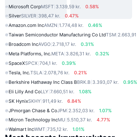
Microsoft Corp
MSFT
3.139,59 kr.
0.58%
Silver
SILVER
398,47 kr.
0.47%
Amazon.com Inc
AMZN
1.774,48 kr.
0.46%
Taiwan Semiconductor Manufacturing Co Ltd
TSM
2.663,91 
Broadcom Inc
AVGO
2.718,17 kr.
0.31%
Meta Platforms, Inc.
META
3.826,31 kr.
0.32%
SpaceX
SPCX
704,1 kr.
0.39%
Tesla, Inc.
TSLA
2.078,76 kr.
0.21%
Berkshire Hathaway Inc Class B
BRK.B
3.393,07 kr.
0.95
Eli Lilly And Co
LLY
7.660,51 kr.
1.08%
SK Hynix
SKHY
911,49 kr.
6.84%
JPmorgan Chase & Co
JPM
2.352,03 kr.
1.07%
Micron Technology Inc
MU
5.510,37 kr.
4.77%
Walmart Inc
WMT
735,12 kr.
1.01%