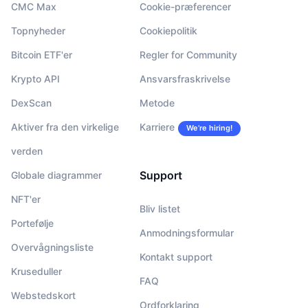
CMC Max
Cookie-præferencer
Topnyheder
Cookiepolitik
Bitcoin ETF'er
Regler for Community
Krypto API
Ansvarsfraskrivelse
DexScan
Metode
Aktiver fra den virkelige
Karriere
We’re hiring!
verden
Support
Globale diagrammer
NFT'er
Bliv listet
Portefølje
Anmodningsformular
Overvågningsliste
Kontakt support
Kruseduller
FAQ
Webstedskort
Ordforklaring