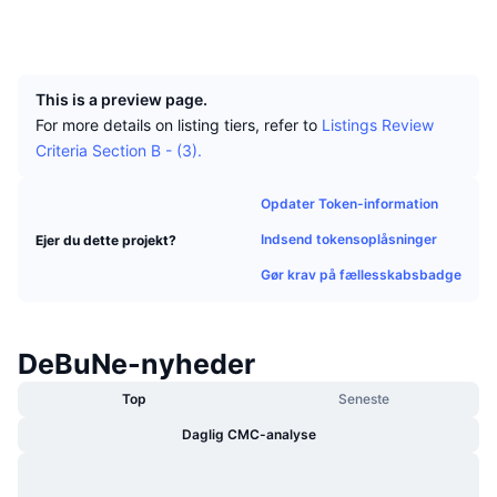
Tophandlere
Artikler
Indstrømninger/udstrømninger på børser
DEX API
Omregner
Explorers
nxtreporting.com
Leaderboards
Spot
UCID
811
Stemning
Virksomhed
Nyhedsbrev
Indikatorer
Populære
Derivativer
This is a preview page.
Priser
CMC Launch
For more details on listing tiers, refer to
Listings Review
Kommende
Kryptofrygt- og Kryptogrådighedsindeks.
Criteria Section B - (3).
Ressourcer
CMC Labs
Nylig tilføjet
Altcoin-sæsonindeks
Opdater Token-information
CMC Max
Vindere & Tabere
Markedscyklusindikatorer
Indsend tokensoplåsninger
Ejer du dette projekt?
Dokumentation
Gør krav på fællesskabsbadge
Topnyheder
Mest besøgte
Bitcoin-dominans
FAQ
Telegram-bot
Community-stemning
CoinMarketCap 20-indeks
DeBuNe-nyheder
AI-integrationer
Annoncér
Blockchain-rangering
CoinMarketCap 100-indeks
Top
Seneste
CMC Agent Hub
Daglig CMC-analyse
Forudsigelsesmarkeder
ETF-pengestrømme
Side-widgets
Markedsplads for færdigheder