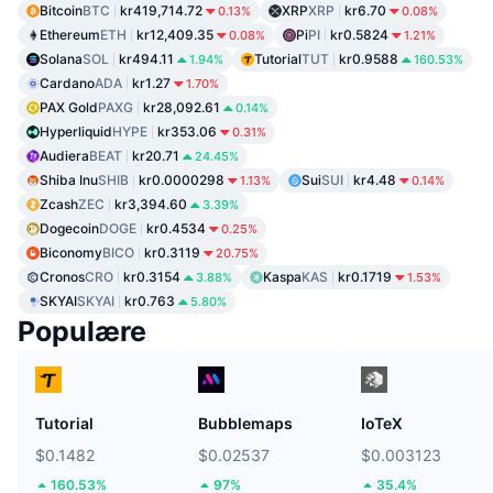
Bitcoin
BTC
kr419,714.72
XRP
XRP
kr6.70
0.13%
0.08%
Ethereum
ETH
kr12,409.35
Pi
PI
kr0.5824
0.08%
1.21%
Solana
SOL
kr494.11
Tutorial
TUT
kr0.9588
1.94%
160.53%
Cardano
ADA
kr1.27
1.70%
PAX Gold
PAXG
kr28,092.61
0.14%
Hyperliquid
HYPE
kr353.06
0.31%
Audiera
BEAT
kr20.71
24.45%
Shiba Inu
SHIB
kr0.0000298
Sui
SUI
kr4.48
1.13%
0.14%
Zcash
ZEC
kr3,394.60
3.39%
Dogecoin
DOGE
kr0.4534
0.25%
Biconomy
BICO
kr0.3119
20.75%
Cronos
CRO
kr0.3154
Kaspa
KAS
kr0.1719
3.88%
1.53%
SKYAI
SKYAI
kr0.763
5.80%
Populære
Tutorial
Bubblemaps
IoTeX
$0.1482
$0.02537
$0.003123
160.53%
97%
35.4%