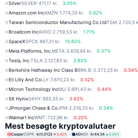
Silver
SILVER
411,17 kr.
3.05%
Amazon.com Inc
AMZN
1.774,35 kr.
0.82%
Taiwan Semiconductor Manufacturing Co Ltd
TSM
2.720,5 k
Broadcom Inc
AVGO
2.759,53 kr.
1.71%
SpaceX
SPCX
867,31 kr.
15.83%
Meta Platforms, Inc.
META
3.826,94 kr.
0.37%
Tesla, Inc.
TSLA
2.127,83 kr.
2.83%
Berkshire Hathaway Inc Class B
BRK.B
3.372,25 kr.
0.54%
Eli Lilly And Co
LLY
7.670,23 kr.
0.52%
Micron Technology Inc
MU
5.691,43 kr.
0.44%
SK Hynix
SKHY
893,55 kr.
3.92%
JPmorgan Chase & Co
JPM
2.316,35 kr.
0.34%
Walmart Inc
WMT
722,96 kr.
0.20%
Mest besøgte kryptovalutaer
Casper
CSPR
kr0.0122
ADI
ADI
kr44.54
3.42%
0.05%