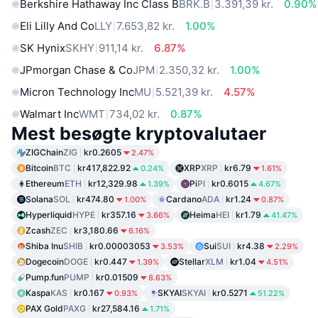
Berkshire Hathaway Inc Class B
BRK.B
3.391,39 kr.
0.90%
Eli Lilly And Co
LLY
7.653,82 kr.
1.00%
SK Hynix
SKHY
911,14 kr.
6.87%
JPmorgan Chase & Co
JPM
2.350,32 kr.
1.00%
Micron Technology Inc
MU
5.521,39 kr.
4.57%
Walmart Inc
WMT
734,02 kr.
0.87%
Mest besøgte kryptovalutaer
ZIGChain
ZIG
kr0.2605
2.47%
Bitcoin
BTC
kr417,822.92
XRP
XRP
kr6.79
0.24%
1.61%
Ethereum
ETH
kr12,329.98
Pi
PI
kr0.6015
1.39%
4.67%
Solana
SOL
kr474.80
Cardano
ADA
kr1.24
1.00%
0.87%
Hyperliquid
HYPE
kr357.16
Heima
HEI
kr1.79
3.66%
41.47%
Zcash
ZEC
kr3,180.66
6.16%
Shiba Inu
SHIB
kr0.00003053
Sui
SUI
kr4.38
3.53%
2.29%
Dogecoin
DOGE
kr0.447
Stellar
XLM
kr1.04
1.39%
4.51%
Pump.fun
PUMP
kr0.01509
8.63%
Kaspa
KAS
kr0.167
SKYAI
SKYAI
kr0.5271
0.93%
51.22%
PAX Gold
PAXG
kr27,584.16
1.71%