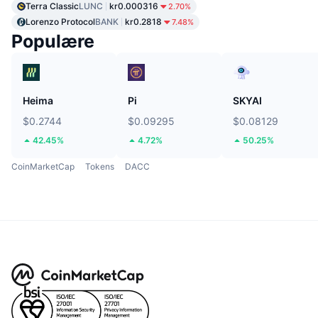
Terra Classic
LUNC
kr0.000316
2.70%
Lorenzo Protocol
BANK
kr0.2818
7.48%
Populære
Heima
Pi
SKYAI
$0.2744
$0.09295
$0.08129
42.45%
4.72%
50.25%
CoinMarketCap
Tokens
DACC