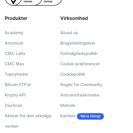
Produkter
Virksomhed
Academy
About us
Annoncér
Brugerbetingelser
CMC Labs
Fortrolighedspolitik
CMC Max
Cookie-præferencer
Topnyheder
Cookiepolitik
Bitcoin ETF'er
Regler for Community
Krypto API
Ansvarsfraskrivelse
DexScan
Metode
Aktiver fra den virkelige
Karriere
We’re hiring!
verden