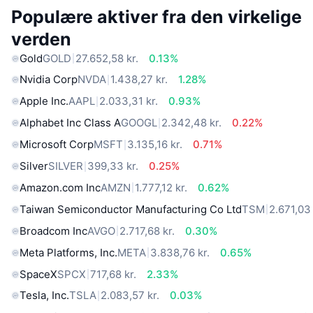
Populære aktiver fra den virkelige
verden
Gold
GOLD
27.652,58 kr.
0.13%
Nvidia Corp
NVDA
1.438,27 kr.
1.28%
Apple Inc.
AAPL
2.033,31 kr.
0.93%
Alphabet Inc Class A
GOOGL
2.342,48 kr.
0.22%
Microsoft Corp
MSFT
3.135,16 kr.
0.71%
Silver
SILVER
399,33 kr.
0.25%
Amazon.com Inc
AMZN
1.777,12 kr.
0.62%
Taiwan Semiconductor Manufacturing Co Ltd
TSM
2.671,03 
Broadcom Inc
AVGO
2.717,68 kr.
0.30%
Meta Platforms, Inc.
META
3.838,76 kr.
0.65%
SpaceX
SPCX
717,68 kr.
2.33%
Tesla, Inc.
TSLA
2.083,57 kr.
0.03%