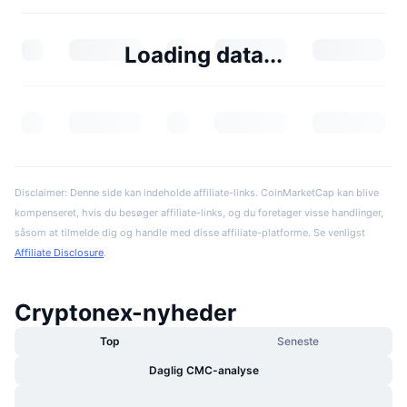
Loading data...
Disclaimer: Denne side kan indeholde affiliate-links. CoinMarketCap kan blive
kompenseret, hvis du besøger affiliate-links, og du foretager visse handlinger,
såsom at tilmelde dig og handle med disse affiliate-platforme. Se venligst
Affiliate Disclosure
.
Cryptonex-nyheder
Top
Seneste
Daglig CMC-analyse