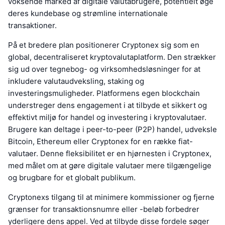
voksende marked af digitale valutabrugere, potentielt øge
deres kundebase og strømline internationale
transaktioner.
På et bredere plan positionerer Cryptonex sig som en
global, decentraliseret kryptovalutaplatform. Den strækker
sig ud over tegnebog- og virksomhedsløsninger for at
inkludere valutaudveksling, staking og
investeringsmuligheder. Platformens egen blockchain
understreger dens engagement i at tilbyde et sikkert og
effektivt miljø for handel og investering i kryptovalutaer.
Brugere kan deltage i peer-to-peer (P2P) handel, udveksle
Bitcoin, Ethereum eller Cryptonex for en række fiat-
valutaer. Denne fleksibilitet er en hjørnesten i Cryptonex,
med målet om at gøre digitale valutaer mere tilgængelige
og brugbare for et globalt publikum.
Cryptonexs tilgang til at minimere kommissioner og fjerne
grænser for transaktionsnumre eller -beløb forbedrer
yderligere dens appel. Ved at tilbyde disse fordele søger