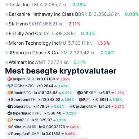
Tesla, Inc.
TSLA
2.085,2 kr.
0.28%
Berkshire Hathaway Inc Class B
BRK.B
3.358,26 kr.
0.08%
SK Hynix
SKHY
956,21 kr.
2.11%
Eli Lilly And Co
LLY
7.598,38 kr.
0.43%
Micron Technology Inc
MU
5.700,11 kr.
1.33%
JPmorgan Chase & Co
JPM
2.329,42 kr.
0.24%
Walmart Inc
WMT
727,74 kr.
0.11%
Mest besøgte kryptovalutaer
Casper
CSPR
kr0.01189
3.65%
ZIGChain
ZIG
kr0.2644
0.47%
Bitcoin
BTC
kr418,138.68
XRP
XRP
kr6.87
0.52%
1.37%
Ethereum
ETH
kr12,343.02
Pi
PI
kr0.5851
1.86%
8.18%
Solana
SOL
kr478.57
Cardano
ADA
kr1.24
0.02%
0.21%
Hyperliquid
HYPE
kr368.40
3.22%
Zcash
ZEC
kr3,329.97
1.32%
Shiba Inu
SHIB
kr0.00003176
1.49%
Pump.fun
PUMP
kr0.01563
0.46%