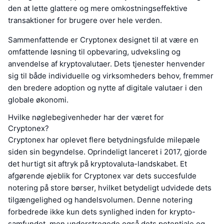
den at lette glattere og mere omkostningseffektive
transaktioner for brugere over hele verden.
Sammenfattende er Cryptonex designet til at være en
omfattende løsning til opbevaring, udveksling og
anvendelse af kryptovalutaer. Dets tjenester henvender
sig til både individuelle og virksomheders behov, fremmer
den bredere adoption og nytte af digitale valutaer i den
globale økonomi.
Hvilke nøglebegivenheder har der været for
Cryptonex?
Cryptonex har oplevet flere betydningsfulde milepæle
siden sin begyndelse. Oprindeligt lanceret i 2017, gjorde
det hurtigt sit aftryk på kryptovaluta-landskabet. Et
afgørende øjeblik for Cryptonex var dets succesfulde
notering på store børser, hvilket betydeligt udvidede dets
tilgængelighed og handelsvolumen. Denne notering
forbedrede ikke kun dets synlighed inden for krypto-
samfundet, men understregede også dets potentiale og