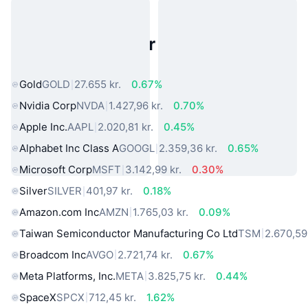
Populære aktiver fra den virkelige
verden
Gold
GOLD
27.655 kr.
0.67%
Nvidia Corp
NVDA
1.427,96 kr.
0.70%
Apple Inc.
AAPL
2.020,81 kr.
0.45%
Alphabet Inc Class A
GOOGL
2.359,36 kr.
0.65%
Microsoft Corp
MSFT
3.142,99 kr.
0.30%
Silver
SILVER
401,97 kr.
0.18%
Amazon.com Inc
AMZN
1.765,03 kr.
0.09%
Taiwan Semiconductor Manufacturing Co Ltd
TSM
2.670,59 
Broadcom Inc
AVGO
2.721,74 kr.
0.67%
Meta Platforms, Inc.
META
3.825,75 kr.
0.44%
SpaceX
SPCX
712,45 kr.
1.62%