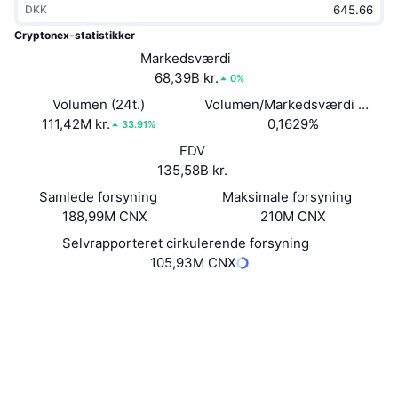
DKK
Populære
Krypto-ETF'er
Learn
CMC MCP
Cryptonex-statistikker
Ny
Markedsværdi
Bitcoin ETF'er
x402
Nyheder
68,39B kr.
0%
Krypto
Ethereum ETF'er
Volumen (24t.)
Volumen/Markedsværdi (24 ti
Academy
111,42M kr.
0,1629%
33.91%
Politik
FDV
Teknisk analyse
Undersøgelser
135,58B kr.
Sport
Samlede forsyning
Maksimale forsyning
RSI
Videoer
188,99M CNX
210M CNX
Finans
MACD
Selvrapporteret cirkulerende forsyning
Ordforklaring
105,93M CNX
Teknologi
Hjemmeside
Website
Whitepaper
Derivativer
Kampagner
Sociale medier
NFT
3.1
Oversigt
Bedømmelse (CertiK)
Airdrops
Explorers
explorer.cryptonex.org
Samlet NFT-statistikker
UCID
Likvidationer
Diamant-belønninger
2027