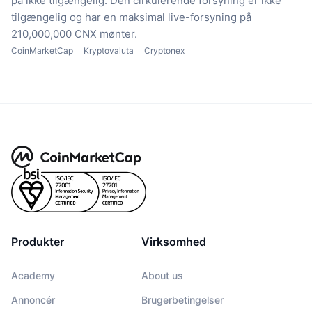
på ikke tilgængelig.
Den cirkulerende forsyning er ikke
tilgængelig
og har en maksimal live-forsyning på
210,000,000 CNX mønter.
CoinMarketCap
Kryptovaluta
Cryptonex
Produkter
Virksomhed
Academy
About us
Annoncér
Brugerbetingelser