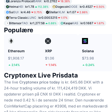
Lorenzo Protocol
BANK
kr0.2762
18.38%
Heima
HEI
kr1.78
Dogecoin
DOGE
kr0.4527
112.38%
0.50%
Sui
SUI
kr4.46
Stellar
XLM
kr1.07
0.75%
2.86%
Terra Classic
LUNC
kr0.0003215
1.17%
Bittensor
TAO
kr1,277.58
Kaspa
KAS
kr0.1687
0.88%
1.67%
Populære
Ethereum
XRP
Solana
$1,908.17
$1.06
$73.98
2.14%
1.14%
0.24%
Cryptonex Live Prisdata
The live
Cryptonex price today
is kr. 645.66 DKK with a
24-hour trading volume of kr. 111,424,419 DKK.
Vi
opdaterer prisen på CNX til DKK i realtid.
Cryptonex er
nede med 0.42 % i de seneste 24 timer.
Den nuværende
CoinMarketCap placering er #3906, med en markedsværdi