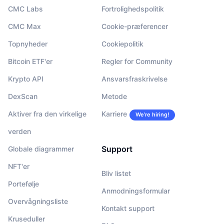
CMC Labs
Fortrolighedspolitik
CMC Max
Cookie-præferencer
Topnyheder
Cookiepolitik
Bitcoin ETF'er
Regler for Community
Krypto API
Ansvarsfraskrivelse
DexScan
Metode
Aktiver fra den virkelige
Karriere
We’re hiring!
verden
Support
Globale diagrammer
NFT'er
Bliv listet
Portefølje
Anmodningsformular
Overvågningsliste
Kontakt support
Kruseduller