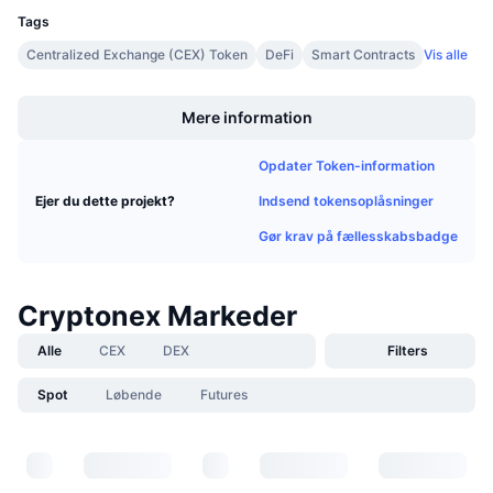
Kommende salg
Tags
Finansieringsrenter
Lær og tjen
Centralized Exchange (CEX) Token
DeFi
Smart Contracts
Vis alle
Boost
Kalendere
Mere information
ICO-kalender
Opdater Token-information
Indsend tokensoplåsninger
Ejer du dette projekt?
Begivenhedskalender
Gør krav på fællesskabsbadge
Cryptonex Markeder
Alle
CEX
DEX
Filters
Spot
Løbende
Futures