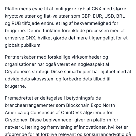
Platformens evne til at muliggøre køb af CNX med større
kryptovalutaer og fiat-valutaer som GBP, EUR, USD, BRL
og RUB tilføjede endnu et lag af bekvemmelighed for
brugerne. Denne funktion forenklede processen med at
erhverve CNX, hvilket gjorde det mere tilgængeligt for et
globalt publikum.
Partnerskaber med forskellige virksomheder og
organisationer har også været en nøgleaspekt af
Cryptonex's strategi. Disse samarbejder har hjulpet med at
udvide dets økosystem og forbedre dets tilbud til
brugerne.
Fremadrettet er deltagelse i betydningsfulde
branchearrangementer som Blockchain Expo North
America og Consensus af CoinDesk afgørende for
Cryptonex. Disse begivenheder giver en platform for
netværk, læring og fremvisning af innovationer, hvilket er
afgørende for at forblive relevant og konkurrencedygtig på