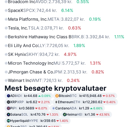
Broadcom Inc
AVGO
2.736,39 kr.
0.55%
SpaceX
SPCX
742,44 kr.
6.14%
Meta Platforms, Inc.
META
3.822,07 kr.
0.19%
Tesla, Inc.
TSLA
2.078,71 kr.
0.63%
Berkshire Hathaway Inc Class B
BRK.B
3.392,84 kr.
1.11%
Eli Lilly And Co
LLY
7.726,05 kr.
1.89%
SK Hynix
SKHY
934,72 kr.
4.97%
Micron Technology Inc
MU
5.772,57 kr.
1.31%
JPmorgan Chase & Co
JPM
2.313,53 kr.
0.82%
Walmart Inc
WMT
726,13 kr.
0.24%
Mest besøgte kryptovalutaer
ADI
ADI
kr44.68
Bitcoin
BTC
kr415,948.48
0.09%
0.57%
XRP
XRP
kr6.62
Ethereum
ETH
kr12,280.62
2.21%
0.40%
Pi
PI
kr0.5689
Cardano
ADA
kr1.29
6.07%
6.66%
Solana
SOL
kr470.76
Heima
HEI
kr1.36
1.33%
43.16%
Hyperliquid
HYPE
kr359.65
1.40%
Zcash
ZEC
kr3,260.61