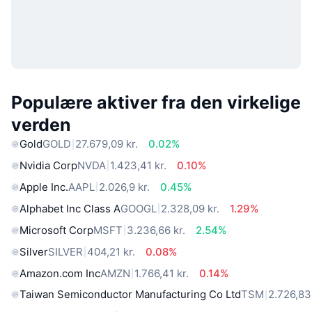
Populære aktiver fra den virkelige
verden
Gold
GOLD
27.679,09 kr.
0.02%
Nvidia Corp
NVDA
1.423,41 kr.
0.10%
Apple Inc.
AAPL
2.026,9 kr.
0.45%
Alphabet Inc Class A
GOOGL
2.328,09 kr.
1.29%
Microsoft Corp
MSFT
3.236,66 kr.
2.54%
Silver
SILVER
404,21 kr.
0.08%
Amazon.com Inc
AMZN
1.766,41 kr.
0.14%
Taiwan Semiconductor Manufacturing Co Ltd
TSM
2.726,83 