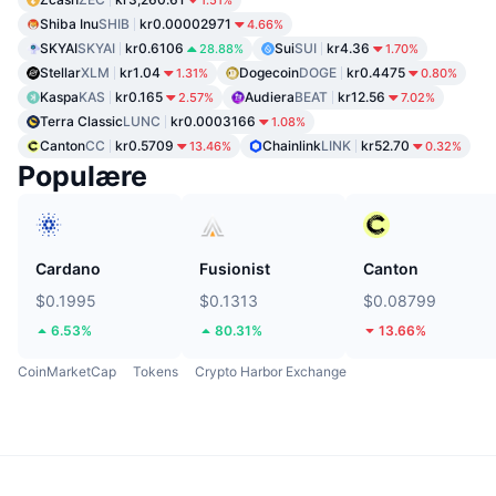
1.51%
Shiba Inu
SHIB
kr0.00002971
4.66%
SKYAI
SKYAI
kr0.6106
Sui
SUI
kr4.36
28.88%
1.70%
Stellar
XLM
kr1.04
Dogecoin
DOGE
kr0.4475
1.31%
0.80%
Kaspa
KAS
kr0.165
Audiera
BEAT
kr12.56
2.57%
7.02%
Terra Classic
LUNC
kr0.0003166
1.08%
Canton
CC
kr0.5709
Chainlink
LINK
kr52.70
13.46%
0.32%
Populære
Cardano
Fusionist
Canton
$0.1995
$0.1313
$0.08799
6.53%
80.31%
13.66%
CoinMarketCap
Tokens
Crypto Harbor Exchange