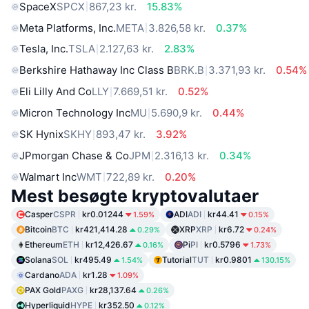
SpaceX
SPCX
867,23 kr.
15.83%
Meta Platforms, Inc.
META
3.826,58 kr.
0.37%
Tesla, Inc.
TSLA
2.127,63 kr.
2.83%
Berkshire Hathaway Inc Class B
BRK.B
3.371,93 kr.
0.54%
Eli Lilly And Co
LLY
7.669,51 kr.
0.52%
Micron Technology Inc
MU
5.690,9 kr.
0.44%
SK Hynix
SKHY
893,47 kr.
3.92%
JPmorgan Chase & Co
JPM
2.316,13 kr.
0.34%
Walmart Inc
WMT
722,89 kr.
0.20%
Mest besøgte kryptovalutaer
Casper
CSPR
kr0.01244
ADI
ADI
kr44.41
1.59%
0.15%
Bitcoin
BTC
kr421,414.28
XRP
XRP
kr6.72
0.29%
0.24%
Ethereum
ETH
kr12,426.67
Pi
PI
kr0.5796
0.16%
1.73%
Solana
SOL
kr495.49
Tutorial
TUT
kr0.9801
1.54%
130.15%
Cardano
ADA
kr1.28
1.09%
PAX Gold
PAXG
kr28,137.64
0.26%
Hyperliquid
HYPE
kr352.50
0.12%