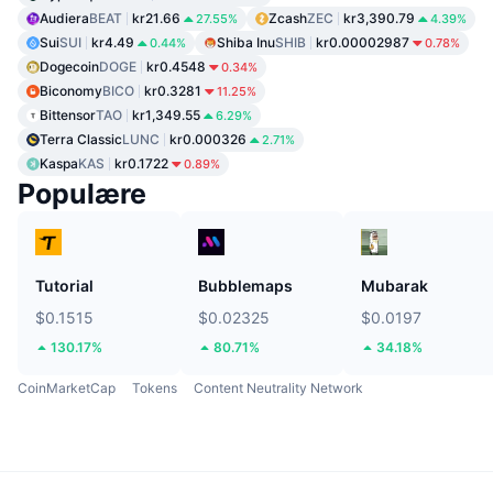
Audiera
BEAT
kr21.66
Zcash
ZEC
kr3,390.79
27.55%
4.39%
Sui
SUI
kr4.49
Shiba Inu
SHIB
kr0.00002987
0.44%
0.78%
Dogecoin
DOGE
kr0.4548
0.34%
Biconomy
BICO
kr0.3281
11.25%
Bittensor
TAO
kr1,349.55
6.29%
Terra Classic
LUNC
kr0.000326
2.71%
Kaspa
KAS
kr0.1722
0.89%
Populære
Tutorial
Bubblemaps
Mubarak
$0.1515
$0.02325
$0.0197
130.17%
80.71%
34.18%
CoinMarketCap
Tokens
Content Neutrality Network