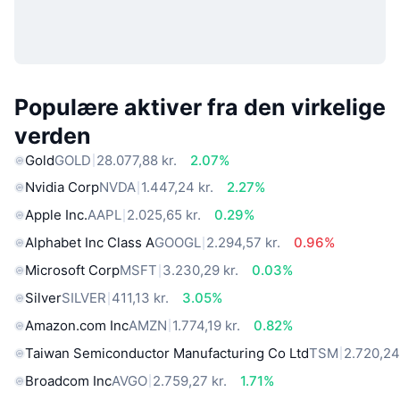
Populære aktiver fra den virkelige
verden
Gold
GOLD
28.077,88 kr.
2.07%
Nvidia Corp
NVDA
1.447,24 kr.
2.27%
Apple Inc.
AAPL
2.025,65 kr.
0.29%
Alphabet Inc Class A
GOOGL
2.294,57 kr.
0.96%
Microsoft Corp
MSFT
3.230,29 kr.
0.03%
Silver
SILVER
411,13 kr.
3.05%
Amazon.com Inc
AMZN
1.774,19 kr.
0.82%
Taiwan Semiconductor Manufacturing Co Ltd
TSM
2.720,24
Broadcom Inc
AVGO
2.759,27 kr.
1.71%