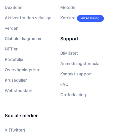
DexScan
Metode
Aktiver fra den virkelige
Karriere
We’re hiring!
verden
Support
Globale diagrammer
NFT'er
Bliv listet
Portefølje
Anmodningsformular
Overvågningsliste
Kontakt support
Kruseduller
FAQ
Webstedskort
Ordforklaring
Sociale medier
X (Twitter)