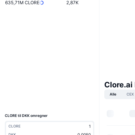
635,71M CLORE
2,87K
Boost
Website
Whitepaper
Hjemmeside
Sociale medier
Kontrakter
0xe602...f1e977
4.0
Bedømmelse (CertiK)
Audits
clore.cryptoscope.io
Clore.a
Explorers
Alle
CEX
Wallets
UCID
26497
CLORE til DKK omregner
CLORE
DKK