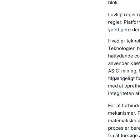
blok.
Lovligt regist
regler. Platfo
yderligere dens
Hvad er teknol
Teknologien ba
højtydende com
anvender KaWP
ASIC-mining, 
tilgængeligt f
med at opretho
integriteten a
For at forhind
mekanismer. P
matematiske pr
proces er bere
fra at forsøge