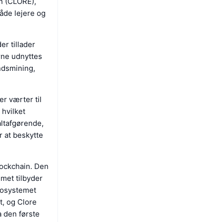
in (CLORE),
åde lejere og
r tillader
erne udnyttes
undsmining,
r værter til
 hvilket
altafgørende,
r at beskytte
lockchain. Den
met tilbyder
økosystemet
t, og Clore
a den første