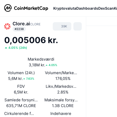
Kryptovaluta
Dashboards
DexScan
K
Clore.ai
CLORE
39K
#2238
0,005006 kr.
4.05%
(
24h
)
Markedsværdi
3,18M kr.
4.05%
Volumen (24t.)
Volumen/Markedsværdi (24 timer)
5,6M kr.
176,05%
7.63%
FDV
Likv./Markedsværdi
6,5M kr.
2.85%
Samlede forsyning
Maksimale forsyning
635,71M CLORE
1.3B CLORE
Cirkulerende forsyning
Indehavere