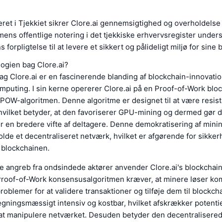
reret i Tjekkiet sikrer Clore.ai gennemsigtighed og overholdelse 
rmens offentlige notering i det tjekkiske erhvervsregister under
 forpligtelse til at levere et sikkert og pålideligt miljø for sine 
ogien bag Clore.ai?
g Clore.ai er en fascinerende blanding af blockchain-innovati
puting. I sin kerne opererer Clore.ai på en Proof-of-Work bloc
OW-algoritmen. Denne algoritme er designet til at være resist
hvilket betyder, at den favoriserer GPU-mining og dermed gør 
or en bredere vifte af deltagere. Denne demokratisering af mini
lde et decentraliseret netværk, hvilket er afgørende for sikke
f blockchainen.
re angreb fra ondsindede aktører anvender Clore.ai's blockchain
roof-of-Work konsensusalgoritmen kræver, at minere løser ko
oblemer for at validere transaktioner og tilføje dem til blockc
gningsmæssigt intensiv og kostbar, hvilket afskrækker potentie
 at manipulere netværket. Desuden betyder den decentralisered