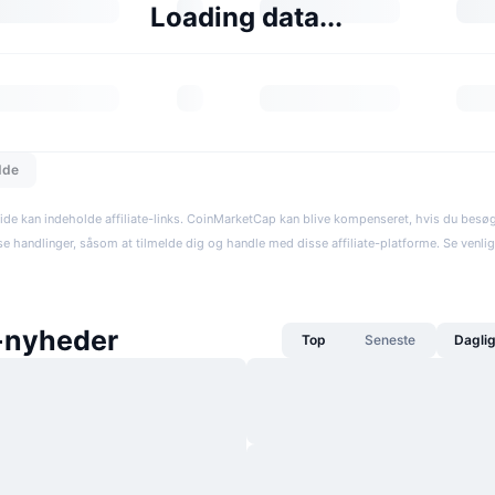
Loading data...
dde
ide kan indeholde affiliate-links. CoinMarketCap kan blive kompenseret, hvis du besøger
se handlinger, såsom at tilmelde dig og handle med disse affiliate-platforme. Se venli
i-nyheder
Top
Seneste
Dagli