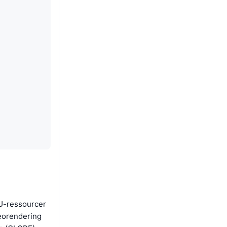
PU-ressourcer
deorendering