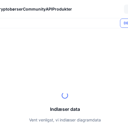
ryptobørser
Community
API
Produkter
DE
Indlæser data
Vent venligst, vi indlæser diagramdata