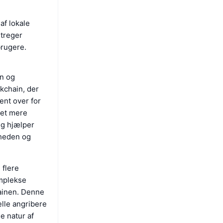
af lokale
streger
brugere.
on og
kchain, der
ent over for
det mere
ng hjælper
rheden og
 flere
mplekse
hainen. Denne
lle angribere
e natur af