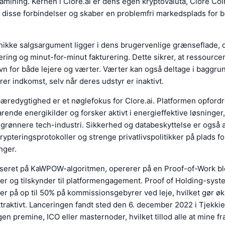
amining. Kernen i Clore.ai er dens egen kryptovaluta, Clore Co
r disse forbindelser og skaber en problemfri markedsplads for b
ikke salgsargument ligger i dens brugervenlige grænseflade, de
tiering og minut-for-minut fakturering. Dette sikrer, at ressourc
 gavn for både lejere og værter. Værter kan også deltage i baggr
rer indkomst, selv når deres udstyr er inaktivt.
redygtighed er et nøglefokus for Clore.ai. Platformen opfordre
rende energikilder og forsker aktivt i energieffektive løsninger,
n grønnere tech-industri. Sikkerhed og databeskyttelse er også 
ypteringsprotokoller og strenge privatlivspolitikker på plads fo
nger.
aseret på KaWPOW-algoritmen, opererer på en Proof-of-Work b
r og tilskynder til platformengagement. Proof of Holding-syste
er på op til 50% på kommissionsgebyrer ved leje, hvilket gør 
raktivt. Lanceringen fandt sted den 6. december 2022 i Tjekkie
en premine, ICO eller masternoder, hvilket tillod alle at mine fr