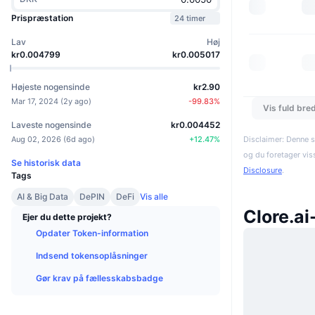
Prispræstation
24 timer
Lav
Høj
kr0.004799
kr0.005017
Højeste nogensinde
kr2.90
Mar 17, 2024
(
2y ago
)
-99.83
%
Vis fuld bre
Laveste nogensinde
kr0.004452
Aug 02, 2026
(
6d ago
)
+
12.47
%
Disclaimer: Denne s
og du foretager vis
Se historisk data
Disclosure
.
Tags
AI & Big Data
DePIN
DeFi
Vis alle
Clore.a
Ejer du dette projekt?
Opdater Token-information
Indsend tokensoplåsninger
Gør krav på fællesskabsbadge