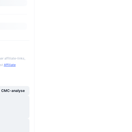
 affiliate-links,
gst
Affiliate
g CMC-analyse