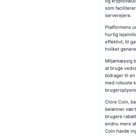
og kryptovalut
som facilitere
serverejere.
Platformens un
hurtig lejeini
effektivt, til
hvilket genere
Miljømæssig bæ
at bruge vedva
bidrager til e
med robuste kr
brugeroplysni
Clore Coin, b
belønner værte
brugere rabatt
endnu mere att
Coin havde ing