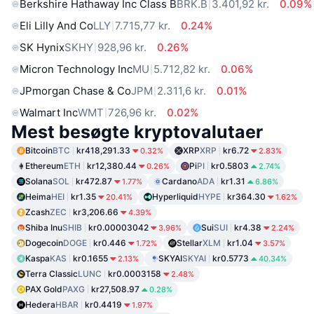
Berkshire Hathaway Inc Class B
BRK.B
3.401,92 kr.
0.09%
Eli Lilly And Co
LLY
7.715,77 kr.
0.24%
SK Hynix
SKHY
928,96 kr.
0.26%
Micron Technology Inc
MU
5.712,82 kr.
0.06%
JPmorgan Chase & Co
JPM
2.311,6 kr.
0.01%
Walmart Inc
WMT
726,96 kr.
0.02%
Mest besøgte kryptovalutaer
Bitcoin
BTC
kr418,291.33
XRP
XRP
kr6.72
0.32%
2.83%
Ethereum
ETH
kr12,380.44
Pi
PI
kr0.5803
0.26%
2.74%
Solana
SOL
kr472.87
Cardano
ADA
kr1.31
1.77%
6.86%
Heima
HEI
kr1.35
Hyperliquid
HYPE
kr364.30
20.41%
1.62%
Zcash
ZEC
kr3,206.66
4.39%
Shiba Inu
SHIB
kr0.00003042
Sui
SUI
kr4.38
3.96%
2.24%
Dogecoin
DOGE
kr0.446
Stellar
XLM
kr1.04
1.72%
3.57%
Kaspa
KAS
kr0.1655
SKYAI
SKYAI
kr0.5773
2.13%
40.34%
Terra Classic
LUNC
kr0.0003158
2.48%
PAX Gold
PAXG
kr27,508.97
0.28%
Hedera
HBAR
kr0.4419
1.97%