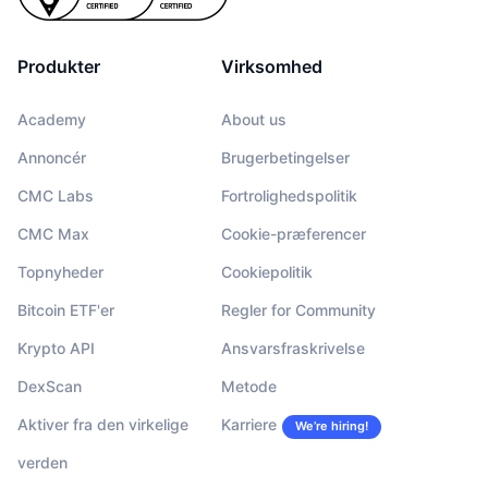
Produkter
Virksomhed
Academy
About us
Annoncér
Brugerbetingelser
CMC Labs
Fortrolighedspolitik
CMC Max
Cookie-præferencer
Topnyheder
Cookiepolitik
Bitcoin ETF'er
Regler for Community
Krypto API
Ansvarsfraskrivelse
DexScan
Metode
Aktiver fra den virkelige
Karriere
We’re hiring!
verden