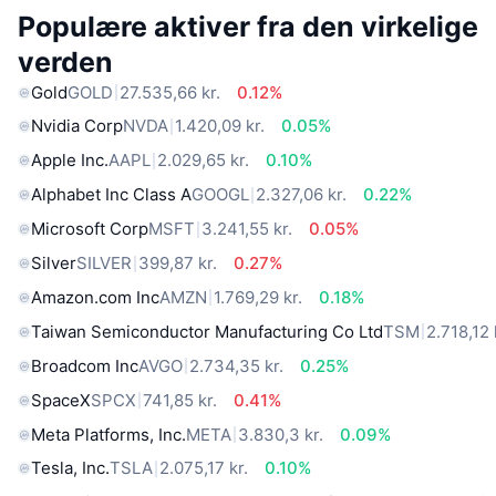
Populære aktiver fra den virkelige
verden
Gold
GOLD
27.535,66 kr.
0.12%
Nvidia Corp
NVDA
1.420,09 kr.
0.05%
Apple Inc.
AAPL
2.029,65 kr.
0.10%
Alphabet Inc Class A
GOOGL
2.327,06 kr.
0.22%
Microsoft Corp
MSFT
3.241,55 kr.
0.05%
Silver
SILVER
399,87 kr.
0.27%
Amazon.com Inc
AMZN
1.769,29 kr.
0.18%
Taiwan Semiconductor Manufacturing Co Ltd
TSM
2.718,12 
Broadcom Inc
AVGO
2.734,35 kr.
0.25%
SpaceX
SPCX
741,85 kr.
0.41%
Meta Platforms, Inc.
META
3.830,3 kr.
0.09%
Tesla, Inc.
TSLA
2.075,17 kr.
0.10%