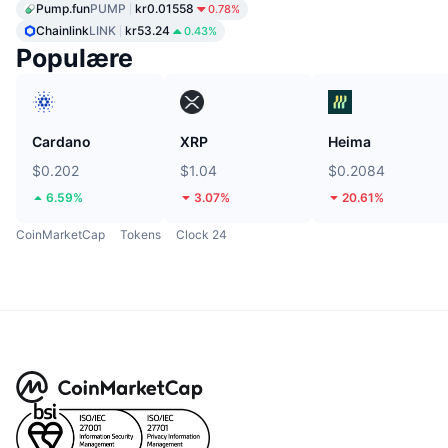
Pump.fun
PUMP
kr0.01558
0.78%
Chainlink
LINK
kr53.24
0.43%
Populære
Cardano
XRP
Heima
$0.202
$1.04
$0.2084
6.59%
3.07%
20.61%
CoinMarketCap
Tokens
Clock 24