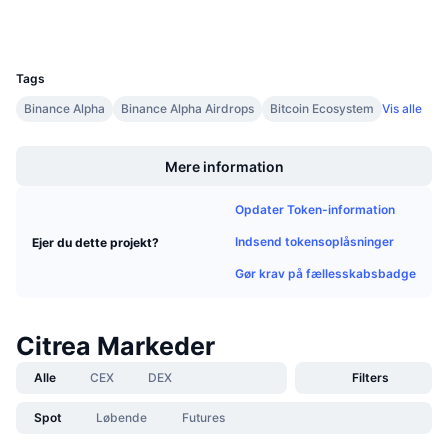
Kommende salg
Wallets
Finansieringsrenter
Lær og tjen
UCID
39916
Tags
Kalendere
Binance Alpha
Binance Alpha Airdrops
Bitcoin Ecosystem
Vis alle
Boost
ICO-kalender
Mere information
Begivenhedskalender
Opdater Token-information
Indsend tokensoplåsninger
Ejer du dette projekt?
Gør krav på fællesskabsbadge
Citrea Markeder
Alle
CEX
DEX
Filters
Spot
Løbende
Futures