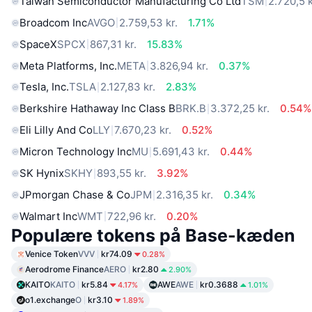
Taiwan Semiconductor Manufacturing Co Ltd
TSM
2.720,5 k
Broadcom Inc
AVGO
2.759,53 kr.
1.71%
SpaceX
SPCX
867,31 kr.
15.83%
Meta Platforms, Inc.
META
3.826,94 kr.
0.37%
Tesla, Inc.
TSLA
2.127,83 kr.
2.83%
Berkshire Hathaway Inc Class B
BRK.B
3.372,25 kr.
0.54%
Eli Lilly And Co
LLY
7.670,23 kr.
0.52%
Micron Technology Inc
MU
5.691,43 kr.
0.44%
SK Hynix
SKHY
893,55 kr.
3.92%
JPmorgan Chase & Co
JPM
2.316,35 kr.
0.34%
Walmart Inc
WMT
722,96 kr.
0.20%
Populære tokens på Base-kæden
Venice Token
VVV
kr74.09
0.28%
Aerodrome Finance
AERO
kr2.80
2.90%
KAITO
KAITO
kr5.84
AWE
AWE
kr0.3688
4.17%
1.01%
o1.exchange
O
kr3.10
1.89%