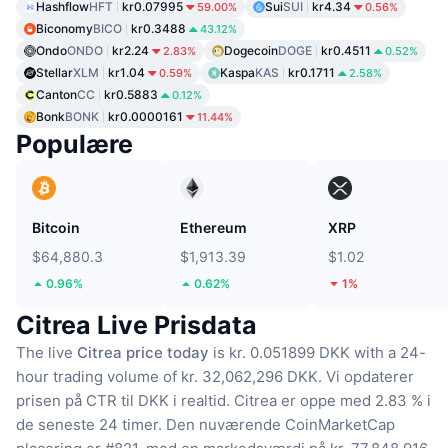
Hashflow
HFT
kr0.07995
Sui
SUI
kr4.34
59.00%
0.56%
Biconomy
BICO
kr0.3488
43.12%
Ondo
ONDO
kr2.24
Dogecoin
DOGE
kr0.4511
2.83%
0.52%
Stellar
XLM
kr1.04
Kaspa
KAS
kr0.1711
0.59%
2.58%
Canton
CC
kr0.5883
0.12%
Bonk
BONK
kr0.0000161
11.44%
Populære
Bitcoin
Ethereum
XRP
$64,880.3
$1,913.39
$1.02
0.96%
0.62%
1%
Citrea Live Prisdata
The live
Citrea price today
is kr. 0.051899 DKK with a 24-
hour trading volume of kr. 32,062,296 DKK.
Vi opdaterer
prisen på CTR til DKK i realtid.
Citrea er oppe med 2.83 % i
de seneste 24 timer.
Den nuværende CoinMarketCap