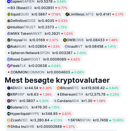
Sapien
SAPIEN
kr0.5378
3.64%
B3 (Base)
B3
kr0.002851
0.77%
Squid
QUID
kr0.5867
Limitless
LMTS
kr0.4141
17.18%
2.17%
Definitive
EDGE
kr0.4035
0.53%
Intuition
TRUST
kr0.3373
1.72%
MWX Token
MWXT
kr0.3621
1.03%
Freysa
FAI
kr0.0169
OWB
OWB
kr0.08433
2.57%
1.48%
Auki
AUKI
kr0.02804
ivault
IVT
kr0.08458
1.23%
1.41%
Spheron Network
SPON
kr0.003287
2.00%
Roost Coin
ROOST
kr0.0009089
4.42%
Fleek
FLK
kr0.03638
0.04%
COMMON
COMMON
kr0.0004603
3.68%
Mest besøgte kryptovalutaer
ADI
ADI
kr44.54
Bitcoin
BTC
kr419,608.42
0.30%
0.64%
XRP
XRP
kr6.63
Ethereum
ETH
kr12,375.78
1.36%
0.29%
Pi
PI
kr0.5807
Cardano
ADA
kr1.30
0.50%
1.08%
Solana
SOL
kr476.30
1.15%
Hyperliquid
HYPE
kr348.95
3.63%
Zcash
ZEC
kr3,280.84
SKYAI
SKYAI
kr0.7459
0.13%
13.60%
Shiba Inu
SHIB
kr0.00002988
1.37%