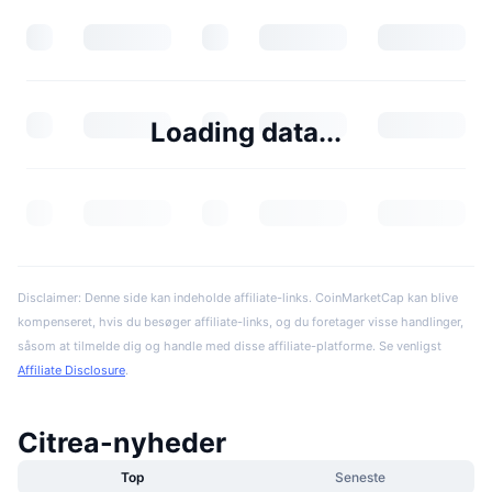
Loading data...
Disclaimer: Denne side kan indeholde affiliate-links. CoinMarketCap kan blive
kompenseret, hvis du besøger affiliate-links, og du foretager visse handlinger,
såsom at tilmelde dig og handle med disse affiliate-platforme. Se venligst
Affiliate Disclosure
.
Citrea-nyheder
Top
Seneste