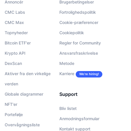
Annoncér
Brugerbetingelser
CMC Labs
Fortrolighedspolitik
CMC Max
Cookie-præferencer
Topnyheder
Cookiepolitik
Bitcoin ETF'er
Regler for Community
Krypto API
Ansvarsfraskrivelse
DexScan
Metode
Aktiver fra den virkelige
Karriere
We’re hiring!
verden
Support
Globale diagrammer
NFT'er
Bliv listet
Portefølje
Anmodningsformular
Overvågningsliste
Kontakt support