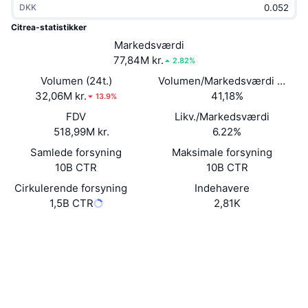
DKK
Populære
Krypto-ETF'er
Learn
CMC MCP
Citrea-statistikker
Ny
Markedsværdi
Bitcoin ETF'er
x402
Nyheder
77,84M kr.
2.82%
Krypto
Ethereum ETF'er
Volumen (24t.)
Volumen/Markedsværdi (24 ti
Academy
32,06M kr.
41,18%
13.9%
Politik
FDV
Likv./Markedsværdi
Teknisk analyse
Undersøgelser
518,99M kr.
6.22%
Sport
Samlede forsyning
Maksimale forsyning
RSI
Videoer
10B CTR
10B CTR
Finans
MACD
Cirkulerende forsyning
Indehavere
Ordforklaring
1,5B CTR
2,81K
Teknologi
Hjemmeside
Website
Whitepaper
Derivativer
Kampagner
Sociale medier
NFT
Oversigt
Airdrops
Kontrakter
0x1103...2757f7
explorer.mainnet.citrea.xyz
Samlet NFT-statistikker
Explorers
Likvidationer
Diamant-belønninger