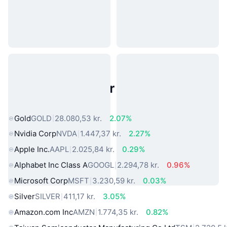
Populære aktiver fra den virkelige
verden
Gold
GOLD
28.080,53 kr.
2.07%
Nvidia Corp
NVDA
1.447,37 kr.
2.27%
Apple Inc.
AAPL
2.025,84 kr.
0.29%
Alphabet Inc Class A
GOOGL
2.294,78 kr.
0.96%
Microsoft Corp
MSFT
3.230,59 kr.
0.03%
Silver
SILVER
411,17 kr.
3.05%
Amazon.com Inc
AMZN
1.774,35 kr.
0.82%