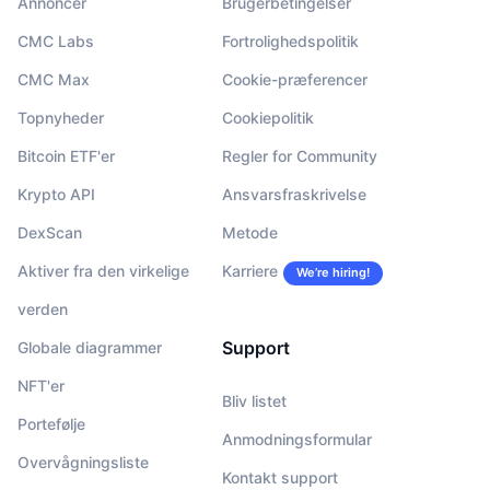
Annoncér
Brugerbetingelser
CMC Labs
Fortrolighedspolitik
CMC Max
Cookie-præferencer
Topnyheder
Cookiepolitik
Bitcoin ETF'er
Regler for Community
Krypto API
Ansvarsfraskrivelse
DexScan
Metode
Aktiver fra den virkelige
Karriere
We’re hiring!
verden
Support
Globale diagrammer
NFT'er
Bliv listet
Portefølje
Anmodningsformular
Overvågningsliste
Kontakt support