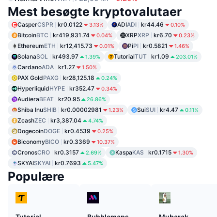
Mest besøgte kryptovalutaer
Casper
CSPR
kr0.0122
ADI
ADI
kr44.46
3.13%
0.10%
Bitcoin
BTC
kr419,931.74
XRP
XRP
kr6.70
0.04%
0.23%
Ethereum
ETH
kr12,415.73
Pi
PI
kr0.5821
0.01%
1.46%
Solana
SOL
kr493.97
Tutorial
TUT
kr1.09
1.39%
203.01%
Cardano
ADA
kr1.27
1.50%
PAX Gold
PAXG
kr28,125.18
0.24%
Hyperliquid
HYPE
kr352.47
0.34%
Audiera
BEAT
kr20.95
26.86%
Shiba Inu
SHIB
kr0.00002981
Sui
SUI
kr4.47
1.23%
0.11%
Zcash
ZEC
kr3,387.04
4.74%
Dogecoin
DOGE
kr0.4539
0.25%
Biconomy
BICO
kr0.3369
10.37%
Cronos
CRO
kr0.3157
Kaspa
KAS
kr0.1715
2.69%
1.30%
SKYAI
SKYAI
kr0.7693
5.47%
Populære
Tutorial
Bubblemaps
Mubarak