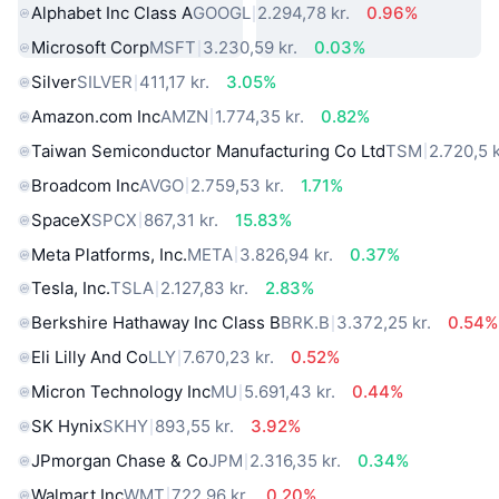
Alphabet Inc Class A
GOOGL
2.294,78 kr.
0.96%
Microsoft Corp
MSFT
3.230,59 kr.
0.03%
Silver
SILVER
411,17 kr.
3.05%
Amazon.com Inc
AMZN
1.774,35 kr.
0.82%
Taiwan Semiconductor Manufacturing Co Ltd
TSM
2.720,5 k
Broadcom Inc
AVGO
2.759,53 kr.
1.71%
SpaceX
SPCX
867,31 kr.
15.83%
Meta Platforms, Inc.
META
3.826,94 kr.
0.37%
Tesla, Inc.
TSLA
2.127,83 kr.
2.83%
Berkshire Hathaway Inc Class B
BRK.B
3.372,25 kr.
0.54%
Eli Lilly And Co
LLY
7.670,23 kr.
0.52%
Micron Technology Inc
MU
5.691,43 kr.
0.44%
SK Hynix
SKHY
893,55 kr.
3.92%
JPmorgan Chase & Co
JPM
2.316,35 kr.
0.34%
Walmart Inc
WMT
722,96 kr.
0.20%