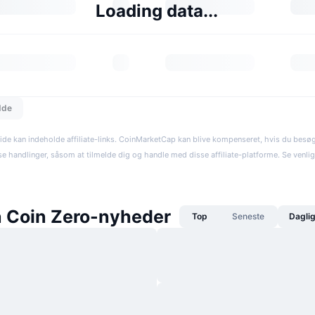
Loading data...
dde
ide kan indeholde affiliate-links. CoinMarketCap kan blive kompenseret, hvis du besøger
se handlinger, såsom at tilmelde dig og handle med disse affiliate-platforme. Se venli
 Coin Zero-nyheder
Top
Seneste
Dagli