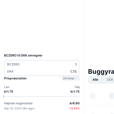
Hjemmeside
Website
Sociale medier
Kontrakter
0xd452...fa0c64
etherscan.io
Explorers
Wallets
UCID
3415
BCZERO til DKK omregner
BCZERO
Buggyra
DKK
Prispræstation
24 timer
Alle
CEX
Lav
Høj
kr1.75
kr1.75
Højeste nogensinde
kr6.60
Dec 15, 2025
(
8m ago
)
-73.54
%