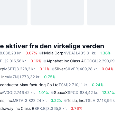
 aktiver fra den virkelige verden
8.038,23 kr.
0.07%
Nvidia Corp
NVDA
1.435,31 kr.
1.38%
PL
2.016,56 kr.
0.16%
Alphabet Inc Class A
GOOGL
2.290,09 
orp
MSFT
3.228,2 kr.
0.11%
Silver
SILVER
409,28 kr.
0.04%
 Inc
AMZN
1.773,32 kr.
0.75%
conductor Manufacturing Co Ltd
TSM
2.710,11 kr.
0.24%
c
AVGO
2.746,42 kr.
1.01%
SpaceX
SPCX
834,42 kr.
12.31%
ms, Inc.
META
3.822,24 kr.
0.22%
Tesla, Inc.
TSLA
2.113,96 k
thaway Inc Class B
BRK.B
3.365,8 kr.
0.76%