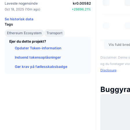
Laveste nogensinde
kr0.00582
Oct 18, 2025
(
10m ago
)
+
29896.21
%
Se historisk data
Tags
Ethereum Ecosystem
Transport
Ejer du dette projekt?
Vis fuld bre
Opdater Token-information
Indsend tokensoplåsninger
Disclaimer: Denne s
og du foretager vis
Gør krav på fællesskabsbadge
Disclosure
.
Buggyra