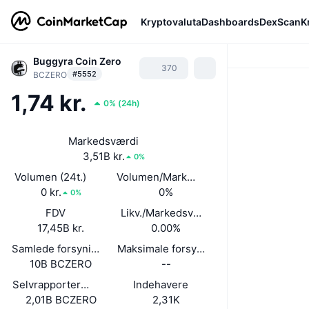
Kryptovaluta
Dashboards
DexScan
K
Buggyra Coin Zero
370
#5552
BCZERO
1,74 kr.
0%
(
24h
)
Markedsværdi
3,51B kr.
0%
Volumen (24t.)
Volumen/Markedsværdi (24 timer)
0 kr.
0%
0%
FDV
Likv./Markedsværdi
17,45B kr.
0.00%
Samlede forsyning
Maksimale forsyning
10B BCZERO
--
Selvrapporteret cirkulerende forsyning
Indehavere
2,01B BCZERO
2,31K