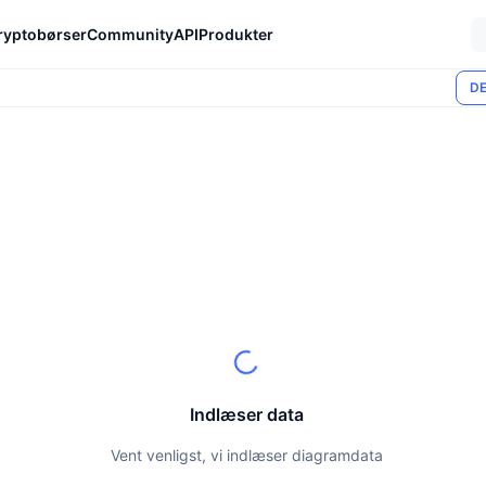
ryptobørser
Community
API
Produkter
DE
Indlæser data
Vent venligst, vi indlæser diagramdata