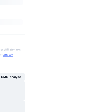
 affiliate-links,
gst
Affiliate
g CMC-analyse