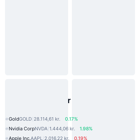
Populære aktiver fra den virkelige
verden
Gold
GOLD
28.114,61 kr.
0.17%
Nvidia Corp
NVDA
1.444,06 kr.
1.98%
Apple Inc.
AAPL
2.016,22 kr.
0.19%