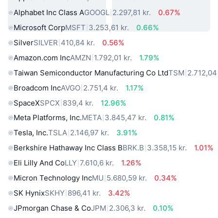
Alphabet Inc Class A
GOOGL
2.297,81 kr.
0.67%
Microsoft Corp
MSFT
3.253,61 kr.
0.66%
Silver
SILVER
410,84 kr.
0.56%
Amazon.com Inc
AMZN
1.792,01 kr.
1.79%
Taiwan Semiconductor Manufacturing Co Ltd
TSM
2.712,04 
Broadcom Inc
AVGO
2.751,4 kr.
1.17%
SpaceX
SPCX
839,4 kr.
12.96%
Meta Platforms, Inc.
META
3.845,47 kr.
0.81%
Tesla, Inc.
TSLA
2.146,97 kr.
3.91%
Berkshire Hathaway Inc Class B
BRK.B
3.358,15 kr.
1.01%
Eli Lilly And Co
LLY
7.610,6 kr.
1.26%
Micron Technology Inc
MU
5.680,59 kr.
0.34%
SK Hynix
SKHY
896,41 kr.
3.42%
JPmorgan Chase & Co
JPM
2.306,3 kr.
0.10%