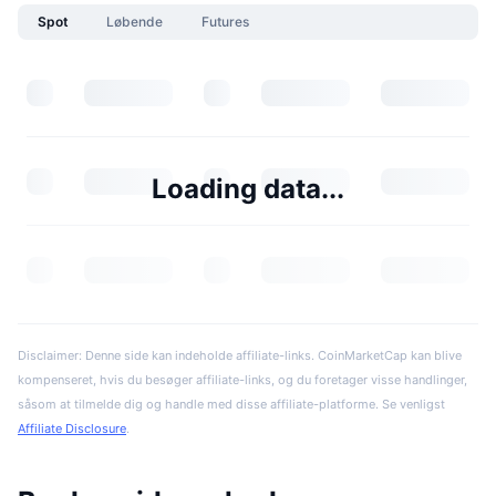
Spot
Løbende
Futures
Loading data...
Disclaimer: Denne side kan indeholde affiliate-links. CoinMarketCap kan blive
kompenseret, hvis du besøger affiliate-links, og du foretager visse handlinger,
såsom at tilmelde dig og handle med disse affiliate-platforme. Se venligst
Affiliate Disclosure
.