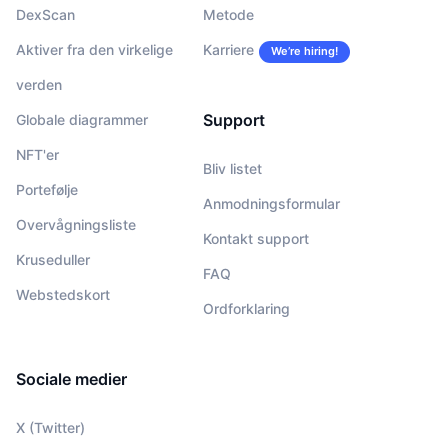
DexScan
Metode
Aktiver fra den virkelige
Karriere
We’re hiring!
verden
Support
Globale diagrammer
NFT'er
Bliv listet
Portefølje
Anmodningsformular
Overvågningsliste
Kontakt support
Kruseduller
FAQ
Webstedskort
Ordforklaring
Sociale medier
X (Twitter)