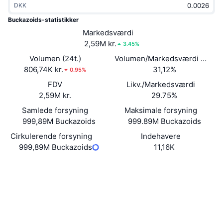
DKK
Populære
Krypto-ETF'er
Learn
CMC MCP
Buckazoids-statistikker
Ny
Markedsværdi
Bitcoin ETF'er
x402
Nyheder
2,59M kr.
3.45%
Krypto
Ethereum ETF'er
Volumen (24t.)
Volumen/Markedsværdi (24 ti
Academy
806,74K kr.
31,12%
0.95%
Politik
FDV
Likv./Markedsværdi
Teknisk analyse
Undersøgelser
2,59M kr.
29.75%
Sport
Samlede forsyning
Maksimale forsyning
RSI
Videoer
999,89M Buckazoids
999.89M Buckazoids
Finans
MACD
Cirkulerende forsyning
Indehavere
Ordforklaring
999,89M Buckazoids
11,16K
Teknologi
Website
Whitepaper
Derivativer
Kampagner
Hjemmeside
NFT
Oversigt
Airdrops
Sociale medier
Samlet NFT-statistikker
Likvidationer
Diamant-belønninger
Kontrakter
BQQzEv...Jipump