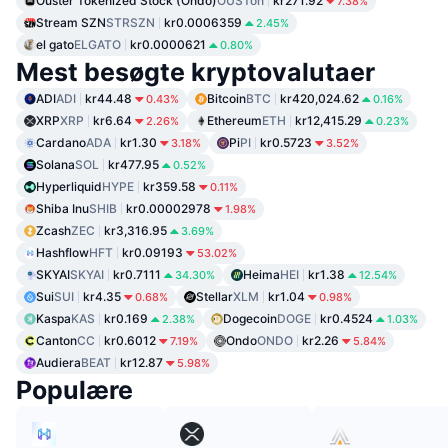
Ouster Tokenized Stock (Ondo)
OUSTon
kr271.92
7.38%
Stream SZN
STRSZN
kr0.0006359
2.45%
el gato
ELGATO
kr0.0000621
0.80%
Mest besøgte kryptovalutaer
ADI
ADI
kr44.48
Bitcoin
BTC
kr420,024.62
0.43%
0.16%
XRP
XRP
kr6.64
Ethereum
ETH
kr12,415.29
2.26%
0.23%
Cardano
ADA
kr1.30
Pi
PI
kr0.5723
3.18%
3.52%
Solana
SOL
kr477.95
0.52%
Hyperliquid
HYPE
kr359.58
0.11%
Shiba Inu
SHIB
kr0.00002978
1.98%
Zcash
ZEC
kr3,316.95
3.69%
Hashflow
HFT
kr0.09193
53.02%
SKYAI
SKYAI
kr0.7111
Heima
HEI
kr1.38
34.30%
12.54%
Sui
SUI
kr4.35
Stellar
XLM
kr1.04
0.68%
0.98%
Kaspa
KAS
kr0.169
Dogecoin
DOGE
kr0.4524
2.38%
1.03%
Canton
CC
kr0.6012
Ondo
ONDO
kr2.26
7.19%
5.84%
Audiera
BEAT
kr12.87
5.98%
Populære