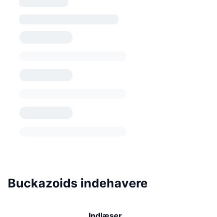
Buckazoids indehavere
Indlæser...