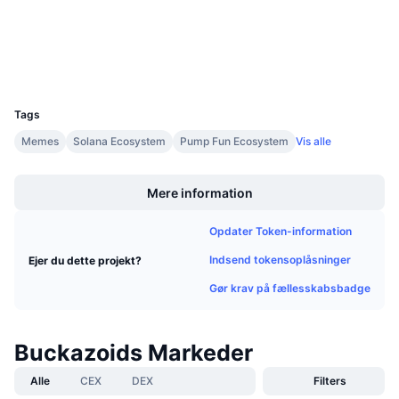
Explorers
solscan.io
Kommende salg
Finansieringsrenter
Lær og tjen
Wallets
UCID
Kalendere
36391
Tags
ICO-kalender
Memes
Solana Ecosystem
Pump Fun Ecosystem
Vis alle
Boost
Begivenhedskalender
Mere information
Opdater Token-information
Indsend tokensoplåsninger
Ejer du dette projekt?
Gør krav på fællesskabsbadge
Buckazoids Markeder
Alle
CEX
DEX
Filters