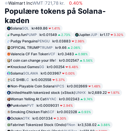
Walmart Inc
WMT
721,78 kr.
0.40%
Populære tokens på Solana-
kæden
Solana
SOL
kr469.86
1.41%
Pump.fun
PUMP
kr0.01549
Jupiter
JUP
kr1.17
2.73%
3.32%
Pudgy Penguins
PENGU
kr0.03883
2.98%
OFFICIAL TRUMP
TRUMP
kr9.66
2.06%
Valencia CF Fan Token
VCF
kr0.3483
0.98%
1 coin can change your life
1
kr0.002547
5.56%
Knockout Games
GG
kr0.00254
6.48%
Solama
SOLAMA
kr0.003967
0.00%
LC SHIB
LC
kr0.002558
5.37%
Non-Playable Coin Solana
NPCS
kr0.002669
1.48%
UnitedHealth tokenized stock (xStock)
UNHX
kr2,689.22
1.97%
Woman Yelling At Cat
WYAC
kr0.002343
9.74%
Punkvism
PVT
kr0.0009031
2.94%
Smoking Chicken Fish
SCF
kr0.002328
0.93%
Octokn
OTK
kr0.001334
3.30%
Fabrinet Tokenized Stock (Ondo)
FNon
kr3,538.02
3.88%