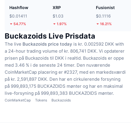
Hashflow
XRP
Fusionist
$0.01411
$1.03
$0.1116
54.77%
1.97%
16.21%
Buckazoids Live Prisdata
The live
Buckazoids price today
is kr. 0.002592 DKK with
a 24-hour trading volume of kr. 806,741 DKK.
Vi opdaterer
prisen på Buckazoids til DKK i realtid.
Buckazoids er oppe
med 3.46 % i de seneste 24 timer.
Den nuværende
CoinMarketCap placering er #2327, med en markedsværdi
på kr. 2,591,897 DKK.
Den har en cirkulerende forsyning
på 999,893,175 BUCKAZOIDS mønter
og har en maksimal
live-forsyning på 999,893,383 BUCKAZOIDS mønter.
CoinMarketCap
Tokens
Buckazoids