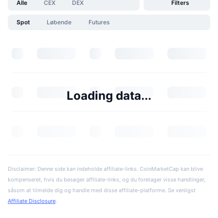
Alle
CEX
DEX
Filters
Spot
Løbende
Futures
Loading data...
Disclaimer: Denne side kan indeholde affiliate-links. CoinMarketCap kan blive
kompenseret, hvis du besøger affiliate-links, og du foretager visse handlinger,
såsom at tilmelde dig og handle med disse affiliate-platforme. Se venligst
Affiliate Disclosure
.