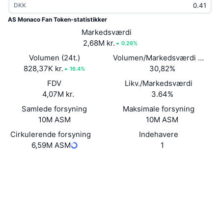
DKK
Populære
Krypto-ETF'er
Learn
CMC MCP
AS Monaco Fan Token-statistikker
Ny
Markedsværdi
Bitcoin ETF'er
x402
Nyheder
2,68M kr.
0.26%
Krypto
Ethereum ETF'er
Volumen (24t.)
Volumen/Markedsværdi (24 ti
Academy
828,37K kr.
30,82%
16.4%
Politik
FDV
Likv./Markedsværdi
Teknisk analyse
Undersøgelser
4,07M kr.
3.64%
Sport
Samlede forsyning
Maksimale forsyning
RSI
Videoer
10M ASM
10M ASM
Finans
MACD
Cirkulerende forsyning
Indehavere
Ordforklaring
6,59M ASM
1
Teknologi
Hjemmeside
Website
Whitepaper
Derivativer
Kampagner
Sociale medier
NFT
Oversigt
A2XmL1...VzhvLN
Airdrops
Kontrakter
Samlet NFT-statistikker
3.8
Likvidationer
Diamant-belønninger
Bedømmelse (CertiK)