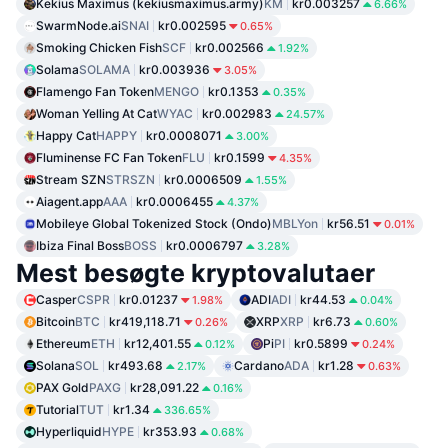
Kekius Maximus (kekiusmaximus.army)
KM
kr0.003257
6.66%
SwarmNode.ai
SNAI
kr0.002595
0.65%
Smoking Chicken Fish
SCF
kr0.002566
1.92%
Solama
SOLAMA
kr0.003936
3.05%
Flamengo Fan Token
MENGO
kr0.1353
0.35%
Woman Yelling At Cat
WYAC
kr0.002983
24.57%
Happy Cat
HAPPY
kr0.0008071
3.00%
Fluminense FC Fan Token
FLU
kr0.1599
4.35%
Stream SZN
STRSZN
kr0.0006509
1.55%
Aiagent.app
AAA
kr0.0006455
4.37%
Mobileye Global Tokenized Stock (Ondo)
MBLYon
kr56.51
0.01%
Ibiza Final Boss
BOSS
kr0.0006797
3.28%
Mest besøgte kryptovalutaer
Casper
CSPR
kr0.01237
ADI
ADI
kr44.53
1.98%
0.04%
Bitcoin
BTC
kr419,118.71
XRP
XRP
kr6.73
0.26%
0.60%
Ethereum
ETH
kr12,401.55
Pi
PI
kr0.5899
0.12%
0.24%
Solana
SOL
kr493.68
Cardano
ADA
kr1.28
2.17%
0.63%
PAX Gold
PAXG
kr28,091.22
0.16%
Tutorial
TUT
kr1.34
336.65%
Hyperliquid
HYPE
kr353.93
0.68%