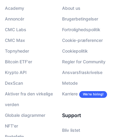
Academy
About us
Annoncér
Brugerbetingelser
CMC Labs
Fortrolighedspolitik
CMC Max
Cookie-præferencer
Topnyheder
Cookiepolitik
Bitcoin ETF'er
Regler for Community
Krypto API
Ansvarsfraskrivelse
DexScan
Metode
Aktiver fra den virkelige
Karriere
We’re hiring!
verden
Support
Globale diagrammer
NFT'er
Bliv listet
Portefølje