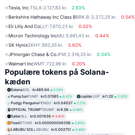
Tesla, Inc.
TSLA
2.127,83 kr.
2.83%
Berkshire Hathaway Inc Class B
BRK.B
3.372,25 kr.
0.54%
Eli Lilly And Co
LLY
7.670,23 kr.
0.52%
Micron Technology Inc
MU
5.691,43 kr.
0.44%
SK Hynix
SKHY
893,55 kr.
3.92%
JPmorgan Chase & Co
JPM
2.316,35 kr.
0.34%
Walmart Inc
WMT
722,96 kr.
0.20%
Populære tokens på Solana-
kæden
Solana
SOL
kr489.94
2.55%
Pump.fun
PUMP
kr0.01585
Jupiter
JUP
kr1.20
8.41%
2.50%
Pudgy Penguins
PENGU
kr0.04037
2.17%
OFFICIAL TRUMP
TRUMP
kr9.58
0.46%
Sallar
ALL
kr0.001636
3.61%
Toad
$TOAD
kr0.000000006358
2.83%
LABUBU SOL
LABUBU
kr0.002751
0.49%