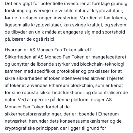
Det er vigtigt for potentielle investorer at foretage grundig
forskning og overveje de volatile natur af kryptovalutaer,
før de foretager nogen investering. Værdien af fan tokens,
ligesom alle kryptovalutaer, kan svinge kraftigt, og selvom
de tilbyder en unik måde at engagere sig med sportshold
på, bærer de også risici.
Hvordan er AS Monaco Fan Token sikret?
Sikkerheden af AS Monaco Fan Token er mangefacetteret
og udnytter de iboende styrker ved blockchain-teknologi
sammen med specifikke protokoller og praksisser for at
sikre sikkerheden af tokenindehavernes aktiver. I hjertet
af tokenet anvendes Ethereum blockchain, som er kendt
for sine robuste sikkerhedsfunktioner og decentraliserede
natur. Ved at operere på denne platform, drager AS
Monaco Fan Token fordel af de
sikkerhedsforanstaltninger, der er iboende i Ethereum-
netværket, herunder dets konsensusmekanismer og de
kryptografiske principper, der ligger til grund for