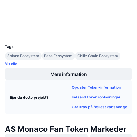
chiliscan.com
Kommende salg
Explorers
Finansieringsrenter
Lær og tjen
Wallets
Kalendere
UCID
22766
ICO-kalender
Tags
Solana Ecosystem
Base Ecosystem
Chiliz Chain Ecosystem
Begivenhedskalender
Vis alle
Mere information
Opdater Token-information
Indsend tokensoplåsninger
Ejer du dette projekt?
Gør krav på fællesskabsbadge
AS Monaco Fan Token Markeder