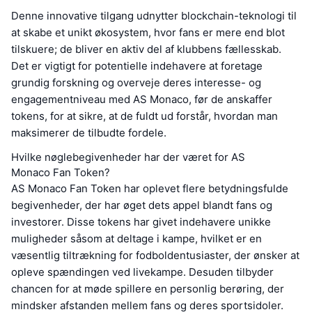
Denne innovative tilgang udnytter blockchain-teknologi til
at skabe et unikt økosystem, hvor fans er mere end blot
tilskuere; de bliver en aktiv del af klubbens fællesskab.
Det er vigtigt for potentielle indehavere at foretage
grundig forskning og overveje deres interesse- og
engagementniveau med AS Monaco, før de anskaffer
tokens, for at sikre, at de fuldt ud forstår, hvordan man
maksimerer de tilbudte fordele.
Hvilke nøglebegivenheder har der været for AS
Monaco Fan Token?
AS Monaco Fan Token har oplevet flere betydningsfulde
begivenheder, der har øget dets appel blandt fans og
investorer. Disse tokens har givet indehavere unikke
muligheder såsom at deltage i kampe, hvilket er en
væsentlig tiltrækning for fodboldentusiaster, der ønsker at
opleve spændingen ved livekampe. Desuden tilbyder
chancen for at møde spillere en personlig berøring, der
mindsker afstanden mellem fans og deres sportsidoler.