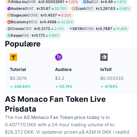
Shiba Inu
SHIB
kr0.00002991
Sui
SUI
kr4.49
1.22%
1.67%
Audiera
BEAT
kr20.67
Zcash
ZEC
kr3,297.63
50.75%
0.85%
Dogecoin
DOGE
kr0.4537
0.25%
Biconomy
BICO
kr0.4598
22.25%
Cronos
CRO
kr0.3173
SKYAI
SKYAI
kr0.7887
2.21%
11.46%
Kaspa
KAS
kr0.172
0.60%
Populære
Tutorial
Audiera
IoTeX
$0.2076
$3.2
$0.003333
336.64%
50.74%
47.94%
AS Monaco Fan Token Live
Prisdata
The live
AS Monaco Fan Token price today
is kr.
0.407770 DKK with a 24-hour trading volume of kr.
828,372 DKK.
Vi opdaterer prisen på ASM til DKK i realtid.