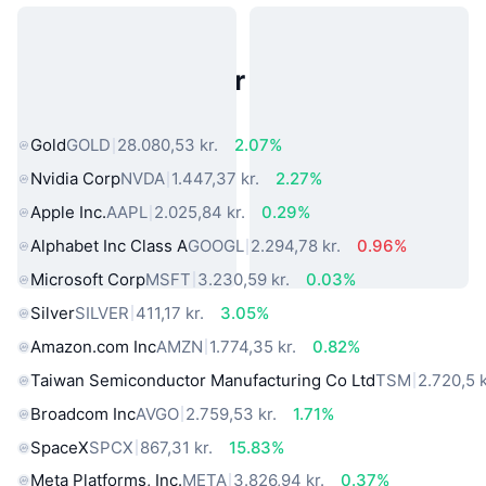
Populære aktiver fra den virkelige
verden
Gold
GOLD
28.080,53 kr.
2.07%
Nvidia Corp
NVDA
1.447,37 kr.
2.27%
Apple Inc.
AAPL
2.025,84 kr.
0.29%
Alphabet Inc Class A
GOOGL
2.294,78 kr.
0.96%
Microsoft Corp
MSFT
3.230,59 kr.
0.03%
Silver
SILVER
411,17 kr.
3.05%
Amazon.com Inc
AMZN
1.774,35 kr.
0.82%
Taiwan Semiconductor Manufacturing Co Ltd
TSM
2.720,5 k
Broadcom Inc
AVGO
2.759,53 kr.
1.71%
SpaceX
SPCX
867,31 kr.
15.83%
Meta Platforms, Inc.
META
3.826,94 kr.
0.37%