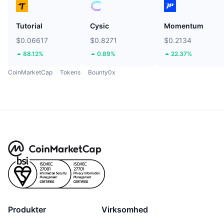
Tutorial
Cysic
Momentum
$0.06617
$0.8271
$0.2134
88.12%
0.89%
22.37%
CoinMarketCap
Tokens
Bounty0x
Produkter
Virksomhed