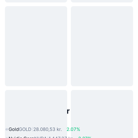
Populære aktiver fra den virkelige
verden
Gold
GOLD
28.080,53 kr.
2.07%