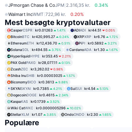
JPmorgan Chase & Co
JPM
2.316,35 kr.
0.34%
Walmart Inc
WMT
722,96 kr.
0.20%
Mest besøgte kryptovalutaer
Casper
CSPR
kr0.01263
ADI
ADI
kr44.51
1.47%
0.05%
Bitcoin
BTC
kr420,995.27
XRP
XRP
kr6.76
0.24%
1.72%
Ethereum
ETH
kr12,436.70
Pi
PI
kr0.5892
0.51%
3.27%
Solana
SOL
kr494.55
Cardano
ADA
kr1.30
3.75%
1.67%
Hyperliquid
HYPE
kr353.45
2.21%
PAX Gold
PAXG
kr28,077.11
0.13%
Zcash
ZEC
kr3,262.02
0.98%
Shiba Inu
SHIB
kr0.00003025
1.57%
Biconomy
BICO
kr0.3613
9.88%
SKYAI
SKYAI
kr0.7385
Sui
SUI
kr4.54
4.21%
5.13%
Dogecoin
DOGE
kr0.4615
2.34%
Kaspa
KAS
kr0.1739
3.52%
Wiki Cat
WKC
kr0.0000005296
10.02%
Stellar
XLM
kr1.07
Ondo
ONDO
kr2.30
3.85%
1.65%
Populære