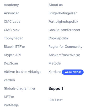
Academy
About us
Annoncér
Brugerbetingelser
CMC Labs
Fortrolighedspolitik
CMC Max
Cookie-præferencer
Topnyheder
Cookiepolitik
Bitcoin ETF'er
Regler for Community
Krypto API
Ansvarsfraskrivelse
DexScan
Metode
Aktiver fra den virkelige
Karriere
We’re hiring!
verden
Support
Globale diagrammer
NFT'er
Bliv listet
Portefølje