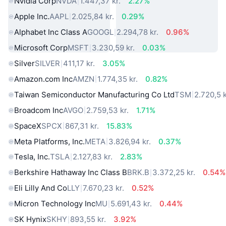
Nvidia Corp
NVDA
1.447,37 kr.
2.27%
Apple Inc.
AAPL
2.025,84 kr.
0.29%
Alphabet Inc Class A
GOOGL
2.294,78 kr.
0.96%
Microsoft Corp
MSFT
3.230,59 kr.
0.03%
Silver
SILVER
411,17 kr.
3.05%
Amazon.com Inc
AMZN
1.774,35 kr.
0.82%
Taiwan Semiconductor Manufacturing Co Ltd
TSM
2.720,5 k
Broadcom Inc
AVGO
2.759,53 kr.
1.71%
SpaceX
SPCX
867,31 kr.
15.83%
Meta Platforms, Inc.
META
3.826,94 kr.
0.37%
Tesla, Inc.
TSLA
2.127,83 kr.
2.83%
Berkshire Hathaway Inc Class B
BRK.B
3.372,25 kr.
0.54%
Eli Lilly And Co
LLY
7.670,23 kr.
0.52%
Micron Technology Inc
MU
5.691,43 kr.
0.44%
SK Hynix
SKHY
893,55 kr.
3.92%