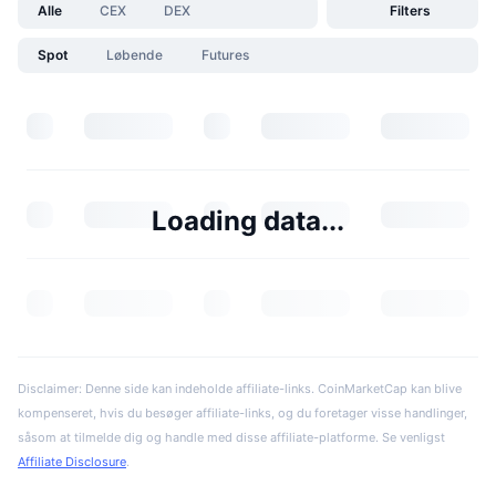
Alle
CEX
DEX
Filters
Spot
Løbende
Futures
Loading data...
Disclaimer: Denne side kan indeholde affiliate-links. CoinMarketCap kan blive
kompenseret, hvis du besøger affiliate-links, og du foretager visse handlinger,
såsom at tilmelde dig og handle med disse affiliate-platforme. Se venligst
Affiliate Disclosure
.