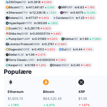
ZIGChain
ZIG
kr0.2618
0.56%
Bitcoin
BTC
kr417,491.67
XRP
XRP
kr6.83
0.18%
1.79%
Ethereum
ETH
kr12,326.18
Pi
PI
kr0.6075
1.55%
12.34%
Solana
SOL
kr477.07
Cardano
ADA
kr1.23
0.60%
1.12%
Hyperliquid
HYPE
kr365.69
1.96%
Zcash
ZEC
kr3,287.79
0.82%
Shiba Inu
SHIB
kr0.00003114
3.48%
Pump.fun
PUMP
kr0.01565
Heima
HEI
kr1.80
0.05%
71.68%
Lorenzo Protocol
BANK
kr0.2741
21.86%
Dogecoin
DOGE
kr0.4512
Sui
SUI
kr4.44
0.92%
1.14%
Stellar
XLM
kr1.06
2.57%
Terra Classic
LUNC
kr0.0003214
1.29%
Kaspa
KAS
kr0.169
Ondo
ONDO
kr2.40
1.26%
1.48%
Populære
Ethereum
Bitcoin
XRP
$1,905.15
$64,520.45
$1.06
1.78%
0.37%
1.57%