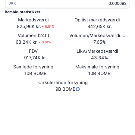
DKK
Populære
Krypto-ETF'er
Learn
CMC MCP
Bombie-statistikker
Markedsværdi
Ny
Oplåst markedsværdi
Bitcoin ETF'er
x402
Nyheder
825,96K kr.
842,65K kr.
0.01%
Krypto
Ethereum ETF'er
Volumen (24t.)
Volumen/Markedsværdi (24 ti
Academy
63,24K kr.
7,65%
0.01%
Politik
FDV
Likv./Markedsværdi
Teknisk analyse
Undersøgelser
917,74K kr.
43.34%
Sport
Samlede forsyning
Maksimale forsyning
RSI
Videoer
10B BOMB
10B BOMB
Finans
MACD
Cirkulerende forsyning
Ordforklaring
9B BOMB
Teknologi
Hjemmeside
Website
Whitepaper
Derivativer
Kampagner
Sociale medier
NFT
Oversigt
Airdrops
0x7e97...139Eb7
Kontrakter
Samlet NFT-statistikker
Likvidationer
3.7
Diamant-belønninger
Bedømmelse (CertiK)