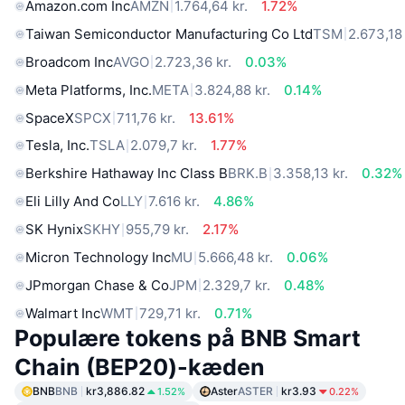
Amazon.com Inc
AMZN
1.764,64 kr.
1.72%
Taiwan Semiconductor Manufacturing Co Ltd
TSM
2.673,18 
Broadcom Inc
AVGO
2.723,36 kr.
0.03%
Meta Platforms, Inc.
META
3.824,88 kr.
0.14%
SpaceX
SPCX
711,76 kr.
13.61%
Tesla, Inc.
TSLA
2.079,7 kr.
1.77%
Berkshire Hathaway Inc Class B
BRK.B
3.358,13 kr.
0.32%
Eli Lilly And Co
LLY
7.616 kr.
4.86%
SK Hynix
SKHY
955,79 kr.
2.17%
Micron Technology Inc
MU
5.666,48 kr.
0.06%
JPmorgan Chase & Co
JPM
2.329,7 kr.
0.48%
Walmart Inc
WMT
729,71 kr.
0.71%
Populære tokens på BNB Smart
Chain (BEP20)-kæden
BNB
BNB
kr3,886.82
Aster
ASTER
kr3.93
1.52%
0.22%