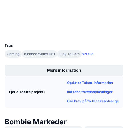
Kommende salg
bscscan.com
Finansieringsrenter
Explorers
Lær og tjen
Wallets
Kalendere
UCID
36771
ICO-kalender
Tags
Gaming
Binance Wallet IDO
Play To Earn
Vis alle
Begivenhedskalender
Boost
Mere information
Opdater Token-information
Indsend tokensoplåsninger
Ejer du dette projekt?
Gør krav på fællesskabsbadge
Bombie Markeder