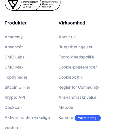
Produkter
Virksomhed
Academy
About us
Annoncér
Brugerbetingelser
CMC Labs
Fortrolighedspolitik
CMC Max
Cookie-præferencer
Topnyheder
Cookiepolitik
Bitcoin ETF'er
Regler for Community
Krypto API
Ansvarsfraskrivelse
DexScan
Metode
Aktiver fra den virkelige
Karriere
We’re hiring!
verden