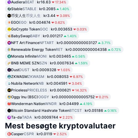
Audiera
BEAT
kr16.63
17.34%
Stable
STABLE
kr0.2085
1.40%
币安人生
币安人生
kr3.44
3.09%
EGO
EGO
kr0.004674
0.62%
GoCrypto Token
GOC
kr0.003653
0.03%
BabySwap
BABY
kr0.001217
1.40%
NFT Art Finance
NFTART
kr0.00000000003127
3.71%
Renewable Energy Token
RET
kr0.00000000004358
0.72%
Monsta Infinite
MONI
kr0.003465
0.56%
BNB MEME SZN
SZN
kr0.0007634
1.59%
Dust
DUST
kr0.0009328
1.03%
ZKWASM
ZKWASM
kr0.008053
6.97%
Nubila Network
NB
kr0.004591
3.04%
Priceless
PRICELESS
kr0.000621
14.32%
Oggy Inu (BSC)
OGGY
kr0.000000000005752
0.21%
Wonderman Nation
WNDR
kr0.04499
4.19%
Bitcoin Standard Hashrate Token
BTCST
kr0.05186
0.16%
Ta-da
TADA
kr0.0009744
2.22%
Mest besøgte kryptovalutaer
Casper
CSPR
kr0.0119
2.52%