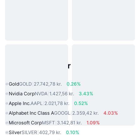
Populære aktiver fra den virkelige
verden
Gold
GOLD
27.742,78 kr.
0.26%
Nvidia Corp
NVDA
1.427,56 kr.
3.43%
Apple Inc.
AAPL
2.021,78 kr.
0.52%
Alphabet Inc Class A
GOOGL
2.359,42 kr.
4.03%
Microsoft Corp
MSFT
3.142,81 kr.
1.09%
Silver
SILVER
402,79 kr.
0.10%