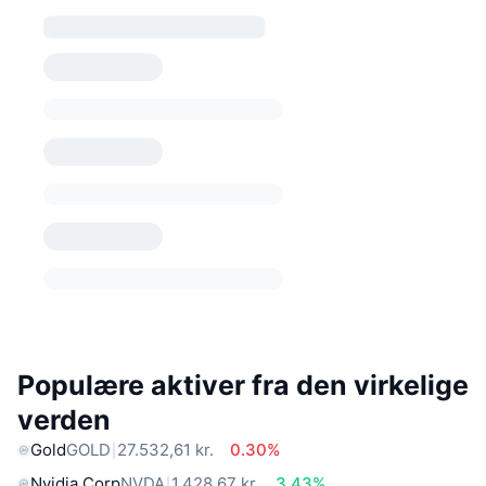
Populære aktiver fra den virkelige
verden
Gold
GOLD
27.532,61 kr.
0.30%
Nvidia Corp
NVDA
1.428,67 kr.
3.43%