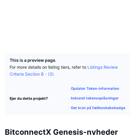
Tophandlere
Artikler
Hjemmeside
Indstrømninger/udstrømninger på børser
DEX API
Omregner
Leaderboards
Spot
Stemning
Virksomhed
Nyhedsbrev
Sociale medier
Indikatorer
Populære
Derivativer
chainz.cryptoid.info
Priser
CMC Launch
Explorers
Kommende
Kryptofrygt- og Kryptogrådighedsindeks.
UCID
Ressourcer
CMC Labs
4931
Nylig tilføjet
Altcoin-sæsonindeks
This is a preview page.
CMC Max
Vindere & Tabere
Markedscyklusindikatorer
For more details on listing tiers, refer to
Listings Review
Dokumentation
Criteria Section B - (3).
Topnyheder
Mest besøgte
Bitcoin-dominans
FAQ
Opdater Token-information
Telegram-bot
Community-stemning
CoinMarketCap 20-indeks
Indsend tokensoplåsninger
Ejer du dette projekt?
AI-integrationer
Annoncér
Blockchain-rangering
CoinMarketCap 100-indeks
Gør krav på fællesskabsbadge
CMC Agent Hub
Forudsigelsesmarkeder
ETF-pengestrømme
Side-widgets
BitconnectX Genesis-nyheder
Markedsplads for færdigheder