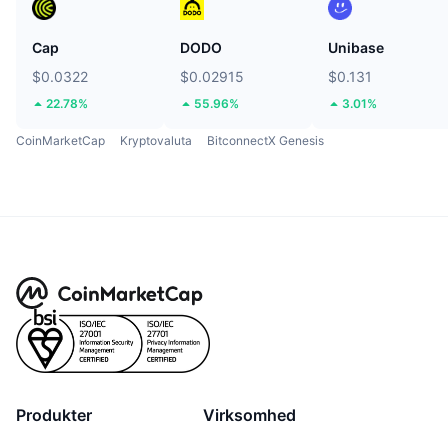
Cap
DODO
Unibase
$0.0322
$0.02915
$0.131
22.78%
55.96%
3.01%
CoinMarketCap
Kryptovaluta
BitconnectX Genesis
Produkter
Virksomhed