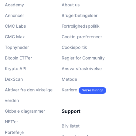
Academy
About us
Annoncér
Brugerbetingelser
CMC Labs
Fortrolighedspolitik
CMC Max
Cookie-præferencer
Topnyheder
Cookiepolitik
Bitcoin ETF'er
Regler for Community
Krypto API
Ansvarsfraskrivelse
DexScan
Metode
Aktiver fra den virkelige
Karriere
We’re hiring!
verden
Support
Globale diagrammer
NFT'er
Bliv listet
Portefølje