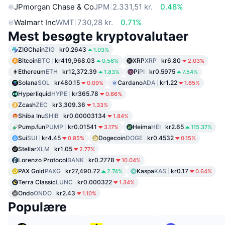
JPmorgan Chase & Co
JPM
2.331,51 kr.
0.48%
Walmart Inc
WMT
730,28 kr.
0.71%
Mest besøgte kryptovalutaer
ZIGChain
ZIG
kr0.2643
1.03%
Bitcoin
BTC
kr419,968.03
XRP
XRP
kr6.80
0.56%
2.03%
Ethereum
ETH
kr12,372.39
Pi
PI
kr0.5975
1.83%
7.54%
Solana
SOL
kr480.15
Cardano
ADA
kr1.22
0.09%
1.65%
Hyperliquid
HYPE
kr365.78
0.66%
Zcash
ZEC
kr3,309.36
1.33%
Shiba Inu
SHIB
kr0.00003134
1.84%
Pump.fun
PUMP
kr0.01541
Heima
HEI
kr2.65
3.17%
115.37%
Sui
SUI
kr4.45
Dogecoin
DOGE
kr0.4532
0.85%
0.15%
Stellar
XLM
kr1.05
2.77%
Lorenzo Protocol
BANK
kr0.2778
10.04%
PAX Gold
PAXG
kr27,490.72
Kaspa
KAS
kr0.17
2.74%
0.64%
Terra Classic
LUNC
kr0.000322
1.34%
Ondo
ONDO
kr2.43
1.10%
Populære