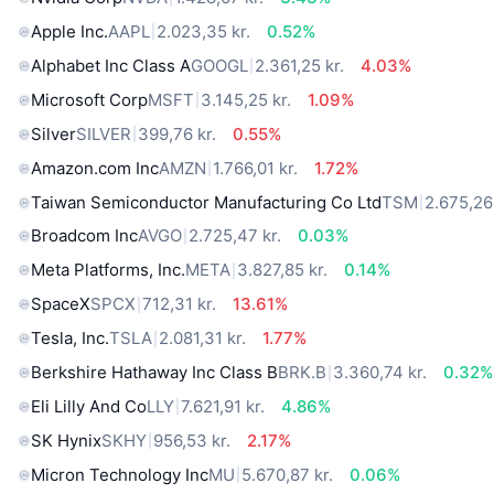
Apple Inc.
AAPL
2.023,35 kr.
0.52%
Alphabet Inc Class A
GOOGL
2.361,25 kr.
4.03%
Microsoft Corp
MSFT
3.145,25 kr.
1.09%
Silver
SILVER
399,76 kr.
0.55%
Amazon.com Inc
AMZN
1.766,01 kr.
1.72%
Taiwan Semiconductor Manufacturing Co Ltd
TSM
2.675,26 
Broadcom Inc
AVGO
2.725,47 kr.
0.03%
Meta Platforms, Inc.
META
3.827,85 kr.
0.14%
SpaceX
SPCX
712,31 kr.
13.61%
Tesla, Inc.
TSLA
2.081,31 kr.
1.77%
Berkshire Hathaway Inc Class B
BRK.B
3.360,74 kr.
0.32%
Eli Lilly And Co
LLY
7.621,91 kr.
4.86%
SK Hynix
SKHY
956,53 kr.
2.17%
Micron Technology Inc
MU
5.670,87 kr.
0.06%