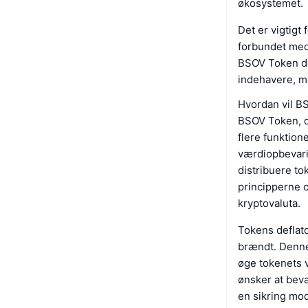
økosystemet.
Det er vigtigt 
forbundet med 
BSOV Token de
indehavere, me
Hvordan vil B
BSOV Token, d
flere funktion
værdiopbevarin
distribuere t
principperne o
kryptovaluta.
Tokens deflato
brændt. Denne
øge tokenets v
ønsker at beva
en sikring mod 