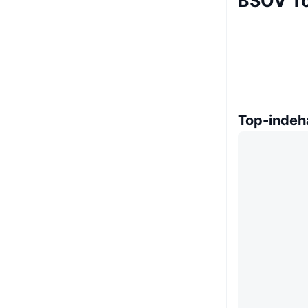
BSOV To
Top-indeh