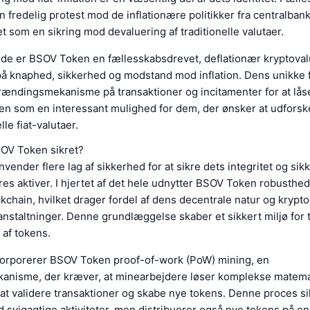
 fredelig protest mod de inflationære politikker fra centralban
 som en sikring mod devaluering af traditionelle valutaer.
e er BSOV Token en fællesskabsdrevet, deflationær kryptovalu
å knaphed, sikkerhed og modstand mod inflation. Dens unikke f
rændingsmekanisme på transaktioner og incitamenter for at lås
en som en interessant mulighed for dem, der ønsker at udforske
lle fiat-valutaer.
OV Token sikret?
ender flere lag af sikkerhed for at sikre dets integritet og sik
es aktiver. I hjertet af det hele udnytter BSOV Token robusthed
chain, hvilket drager fordel af dens decentrale natur og krypto
nstaltninger. Denne grundlæggelse skaber et sikkert miljø for 
 af tokens.
orporerer BSOV Token proof-of-work (PoW) mining, en
nisme, der kræver, at minearbejdere løser komplekse matema
at validere transaktioner og skabe nye tokens. Denne proces si
svigagtige aktiviteter, men distribuerer også nye tokens på en