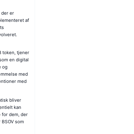
, der er
plementeret af
ts
volveret.
token, tjener
som en digital
e og
stemmelse med
tentioner med
tisk bliver
ntielt kan
e for dem, der
rer BSOV som