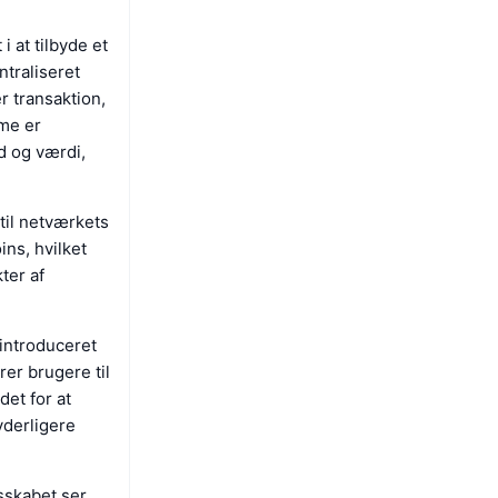
 at tilbyde et
ntraliseret
r transaktion,
me er
d og værdi,
til netværkets
ns, hvilket
ter af
introduceret
er brugere til
det for at
yderligere
esskabet ser