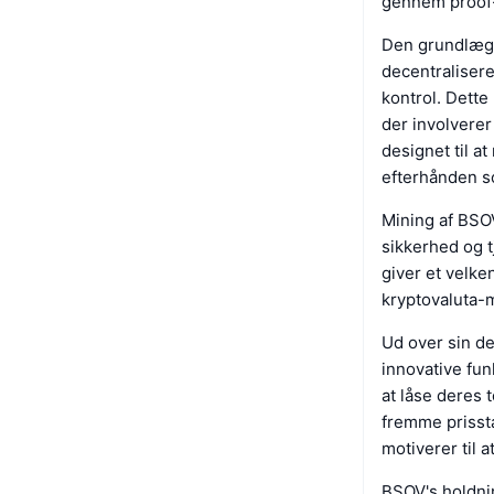
gennem proof
Den grundlægge
decentraliseret
kontrol. Dette
der involvere
designet til a
efterhånden s
Mining af BSOV
sikkerhed og t
giver et velke
kryptovaluta-
Ud over sin d
innovative fu
at låse deres 
fremme prissta
motiverer til 
BSOV's holdnin