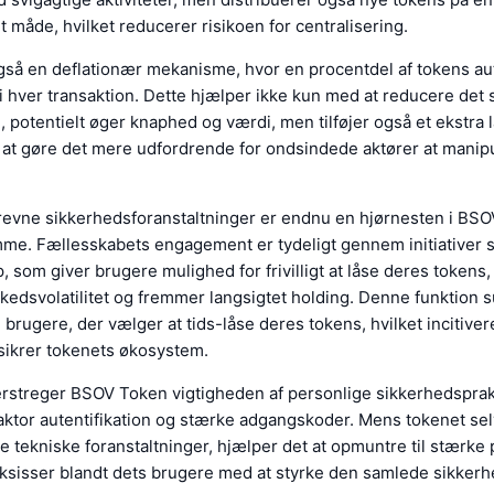
t måde, hvilket reducerer risikoen for centralisering.
gså en deflationær mekanisme, hvor en procentdel af tokens au
 i hver transaktion. Dette hjælper ikke kun med at reducere det
, potentielt øger knaphed og værdi, men tilføjer også et ekstra l
 at gøre det mere udfordrende for ondsindede aktører at manip
evne sikkerhedsforanstaltninger er endnu en hjørnesten i BS
me. Fællesskabets engagement er tydeligt gennem initiative
 som giver brugere mulighed for frivilligt at låse deres tokens, 
edsvolatilitet og fremmer langsigtet holding. Denne funktion s
l brugere, der vælger at tids-låse deres tokens, hvilket incitiver
sikrer tokenets økosystem.
streger BSOV Token vigtigheden af personlige sikkerhedsprak
aktor autentifikation og stærke adgangskoder. Mens tokenet selv
tekniske foranstaltninger, hjælper det at opmuntre til stærke 
ksisser blandt dets brugere med at styrke den samlede sikkerh