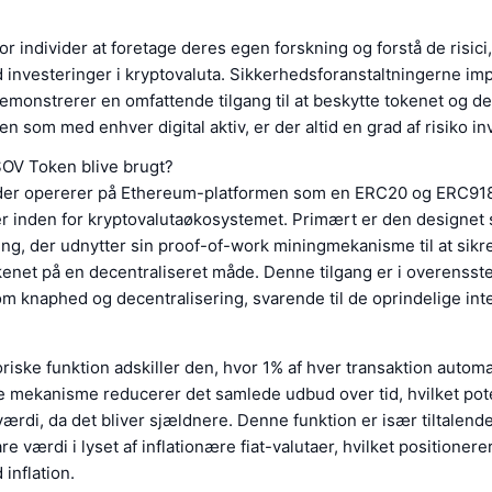
for individer at foretage deres egen forskning og forstå de risici
investeringer i kryptovaluta. Sikkerhedsforanstaltningerne im
monstrerer en omfattende tilgang til at beskytte tokenet og de
n som med enhver digital aktiv, er der altid en grad af risiko in
SOV Token blive brugt?
er opererer på Ethereum-platformen som en ERC20 og ERC918 
er inden for kryptovalutaøkosystemet. Primært er den designet 
g, der udnytter sin proof-of-work miningmekanisme til at sikr
okenet på en decentraliseret måde. Denne tilgang er i overens
m knaphed og decentralisering, svarende til de oprindelige in
riske funktion adskiller den, hvor 1% af hver transaktion automa
 mekanisme reducerer det samlede udbud over tid, hvilket pote
ærdi, da det bliver sjældnere. Denne funktion er især tiltalend
re værdi i lyset af inflationære fiat-valutaer, hvilket positione
inflation.