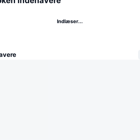
ken indehavere
Indlæser...
avere