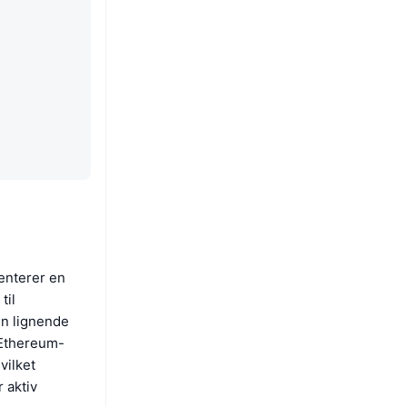
enterer en
til
en lignende
 Ethereum-
vilket
 aktiv