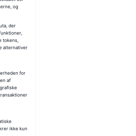
kerne, og
ta, der
unktioner,
e tokens,
 alternativer
kerheden for
en af
grafiske
transaktioner
tiske
krer ikke kun