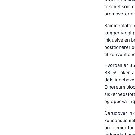
tokenet som en
promoverer det
Sammenfattend
lægger vægt p
inklusive en b
positionerer d
til konventione
Hvordan er BS
BSOV Token anv
dets indehaver
Ethereum block
sikkerhedsfora
og opbevaring
Derudover ink
konsensusmeka
problemer for 
netværket mod 