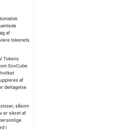
tomatisk
 samlede
ag af
ulere tokenets
OV Tokens
r som SovCube
hvilket
uppleres af
er deltagelse
sisser, såsom
 er sikret af
personlige
ed i