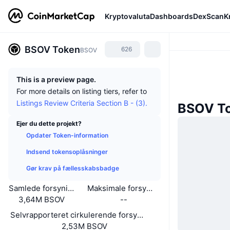
Kryptovaluta
Dashboards
DexScan
K
BSOV Token
626
BSOV
This is a preview page.
For more details on listing tiers, refer to
Listings Review Criteria Section B - (3).
BSOV T
Ejer du dette projekt?
Opdater Token-information
Indsend tokensoplåsninger
Gør krav på fællesskabsbadge
Samlede forsyning
Maksimale forsyning
3,64M BSOV
--
Selvrapporteret cirkulerende forsyning
2,53M BSOV