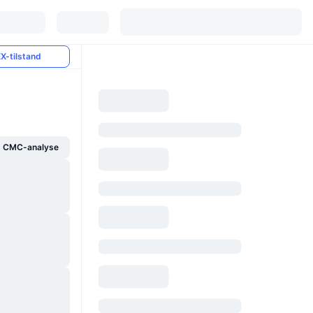
X-tilstand
g CMC-analyse