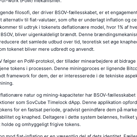
-of-work (PoW) mekanismer.
nde filosofi, der driver BSOV-fællesskabet, er et engagement i
 alternativ til fiat-valutaer, som ofte er underlagt inflation og ce
 kommer til udtryk i tokenets deflationære model, hvor 1% af hve
r BSOV, bliver uigenkaldeligt brændt. Denne brændingsmekanis
t reducere det samlede udbud over tid, teoretisk set øge knaphe
om tokenet bliver mere udbredt og anvendt.
 følger en PoW-protokol, der tillader minearbejdere at bidrage 
jene tokens i processen. Denne miningproces er lignende Bitcoi
ndt framework for dem, der er interesserede i de tekniske aspek
mining.
eflationære natur og mining-kapaciteter har BSOV-fællesskabet 
nktioner som SovCube Timelock dApp. Denne applikation opfordr
tokens for en fastsat periode, gradvist genindføre dem på marke
bilitet og knaphed. Deltagere i dette system belønnes, hvilket 
at holde og omhyggeligt frigive tokens.
g mod fiat-inflation er en væsentlig del af dets identitet. Fæll