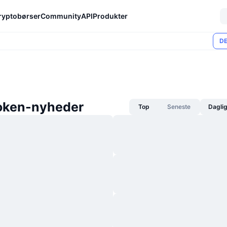
ryptobørser
Community
API
Produkter
DE
oken-nyheder
Top
Seneste
Dagli