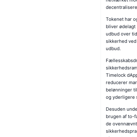
decentralisere
Tokenet har o
bliver ødelagt
udbud over tid
sikkerhed ved
udbud.
Fællesskabsdr
sikkerhedsram
Timelock dApp,
reducerer mark
belønninger ti
og yderligere 
Desuden under
brugen af to-f
de ovennævnte 
sikkerhedspra