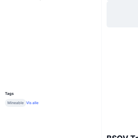
Website
Whitepaper
Hjemmeside
Sociale medier
Kontrakter
0x2694...2c9eb1
2.2
Bedømmelse (CertiK)
etherscan.io
Explorers
Wallets
UCID
4306
Tags
Mineable
Vis alle