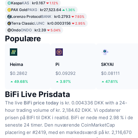
Kaspa
KAS
kr0.167
1.12%
PAX Gold
PAXG
kr27,523.64
1.36%
Lorenzo Protocol
BANK
kr0.2793
7.93%
Terra Classic
LUNC
kr0.0003156
2.95%
Ondo
ONDO
kr2.39
5.04%
Populære
Heima
Pi
SKYAI
$0.2862
$0.09292
$0.08111
49.68%
3.97%
47.61%
BiFi Live Prisdata
The live
BiFi price today
is kr. 0.004336 DKK with a 24-
hour trading volume of kr. 2,184.62 DKK.
Vi opdaterer
prisen på BIFI til DKK i realtid.
BiFi er nede med 2.98 % i de
seneste 24 timer.
Den nuværende CoinMarketCap
placering er #2419, med en markedsværdi på kr. 2,116,670