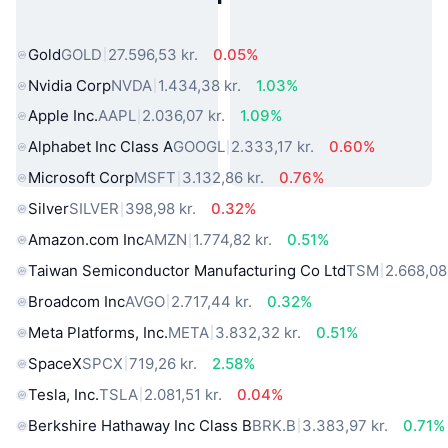
verden
Gold
GOLD
27.596,53 kr.
0.05%
Nvidia Corp
NVDA
1.434,38 kr.
1.03%
Apple Inc.
AAPL
2.036,07 kr.
1.09%
Alphabet Inc Class A
GOOGL
2.333,17 kr.
0.60%
Microsoft Corp
MSFT
3.132,86 kr.
0.76%
Silver
SILVER
398,98 kr.
0.32%
Amazon.com Inc
AMZN
1.774,82 kr.
0.51%
Taiwan Semiconductor Manufacturing Co Ltd
TSM
2.668,08 
Broadcom Inc
AVGO
2.717,44 kr.
0.32%
Meta Platforms, Inc.
META
3.832,32 kr.
0.51%
SpaceX
SPCX
719,26 kr.
2.58%
Tesla, Inc.
TSLA
2.081,51 kr.
0.04%
Berkshire Hathaway Inc Class B
BRK.B
3.383,97 kr.
0.71%