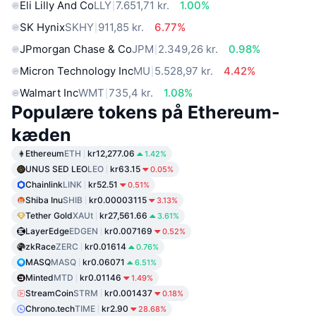
Eli Lilly And Co
LLY
7.651,71 kr.
1.00%
SK Hynix
SKHY
911,85 kr.
6.77%
JPmorgan Chase & Co
JPM
2.349,26 kr.
0.98%
Micron Technology Inc
MU
5.528,97 kr.
4.42%
Walmart Inc
WMT
735,4 kr.
1.08%
Populære tokens på Ethereum-
kæden
Ethereum
ETH
kr12,277.06
1.42%
UNUS SED LEO
LEO
kr63.15
0.05%
Chainlink
LINK
kr52.51
0.51%
Shiba Inu
SHIB
kr0.00003115
3.13%
Tether Gold
XAUt
kr27,561.66
3.61%
LayerEdge
EDGEN
kr0.007169
0.52%
zkRace
ZERC
kr0.01614
0.76%
MASQ
MASQ
kr0.06071
6.51%
Minted
MTD
kr0.01146
1.49%
StreamCoin
STRM
kr0.001437
0.18%
Chrono.tech
TIME
kr2.90
28.68%