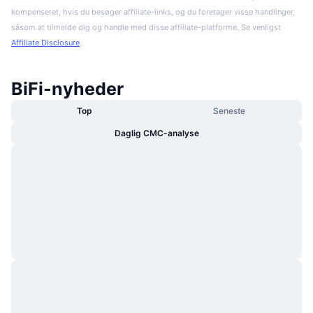
kompenseret, hvis du besøger affiliate-links, og du foretager visse handlinger,
såsom at tilmelde dig og handle med disse affiliate-platforme. Se venligst
Affiliate Disclosure
.
BiFi-nyheder
Top
Seneste
Daglig CMC-analyse