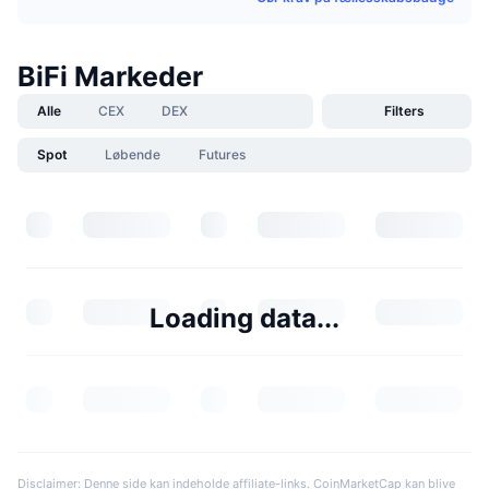
BiFi Markeder
Alle
CEX
DEX
Filters
Spot
Løbende
Futures
Loading data...
Disclaimer: Denne side kan indeholde affiliate-links. CoinMarketCap kan blive