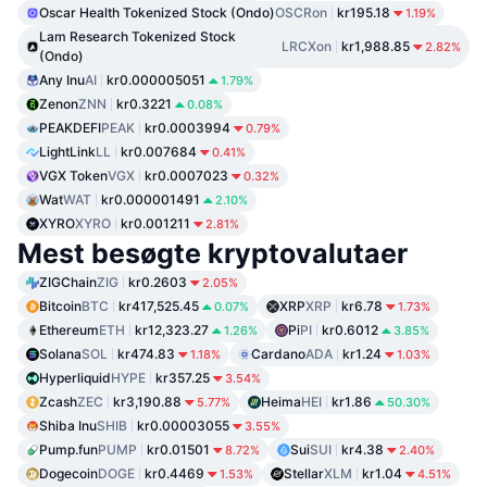
Oscar Health Tokenized Stock (Ondo)
OSCRon
kr195.18
1.19%
Lam Research Tokenized Stock
LRCXon
kr1,988.85
2.82%
(Ondo)
Any Inu
AI
kr0.000005051
1.79%
Zenon
ZNN
kr0.3221
0.08%
PEAKDEFI
PEAK
kr0.0003994
0.79%
LightLink
LL
kr0.007684
0.41%
VGX Token
VGX
kr0.0007023
0.32%
Wat
WAT
kr0.000001491
2.10%
XYRO
XYRO
kr0.001211
2.81%
Mest besøgte kryptovalutaer
ZIGChain
ZIG
kr0.2603
2.05%
Bitcoin
BTC
kr417,525.45
XRP
XRP
kr6.78
0.07%
1.73%
Ethereum
ETH
kr12,323.27
Pi
PI
kr0.6012
1.26%
3.85%
Solana
SOL
kr474.83
Cardano
ADA
kr1.24
1.18%
1.03%
Hyperliquid
HYPE
kr357.25
3.54%
Zcash
ZEC
kr3,190.88
Heima
HEI
kr1.86
5.77%
50.30%
Shiba Inu
SHIB
kr0.00003055
3.55%
Pump.fun
PUMP
kr0.01501
Sui
SUI
kr4.38
8.72%
2.40%
Dogecoin
DOGE
kr0.4469
Stellar
XLM
kr1.04
1.53%
4.51%