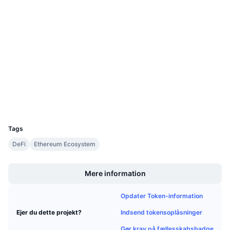
Sociale medier
Kommende salg
Finansieringsrenter
Lær og tjen
Kontrakter
0x2791...a2ba81
3.3
Bedømmelse (CertiK)
Audits
Kalendere
etherscan.io
ICO-kalender
Explorers
Wallets
Begivenhedskalender
UCID
8132
Tags
DeFi
Ethereum Ecosystem
Boost
Mere information
Opdater Token-information
Indsend tokensoplåsninger
Ejer du dette projekt?
Gør krav på fællesskabsbadge