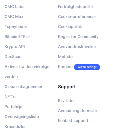
CMC Labs
Fortrolighedspolitik
CMC Max
Cookie-præferencer
Topnyheder
Cookiepolitik
Bitcoin ETF'er
Regler for Community
Krypto API
Ansvarsfraskrivelse
DexScan
Metode
Aktiver fra den virkelige
Karriere
We’re hiring!
verden
Support
Globale diagrammer
NFT'er
Bliv listet
Portefølje
Anmodningsformular
Overvågningsliste
Kontakt support
Kruseduller