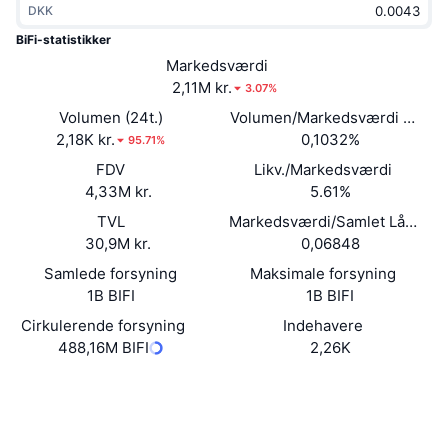
DKK
Populære
Krypto-ETF'er
Learn
CMC MCP
BiFi-statistikker
Ny
Markedsværdi
Bitcoin ETF'er
x402
Nyheder
2,11M kr.
3.07%
Krypto
Ethereum ETF'er
Volumen (24t.)
Volumen/Markedsværdi (24 ti
Academy
2,18K kr.
0,1032%
95.71%
Politik
FDV
Likv./Markedsværdi
Teknisk analyse
Undersøgelser
4,33M kr.
5.61%
Sport
TVL
Markedsværdi/Samlet Låst Vær
RSI
Videoer
30,9M kr.
0,06848
Finans
MACD
Samlede forsyning
Maksimale forsyning
Ordforklaring
1B BIFI
1B BIFI
Teknologi
Cirkulerende forsyning
Indehavere
Derivativer
Kampagner
488,16M BIFI
2,26K
NFT
Oversigt
Airdrops
Website
Whitepaper
Hjemmeside
Samlet NFT-statistikker
Likvidationer
Diamant-belønninger