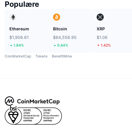
Populære
Ethereum
Bitcoin
XRP
$1,906.61
$64,556.95
$1.06
1.84%
0.44%
1.42%
CoinMarketCap
Tokens
BenefitMine