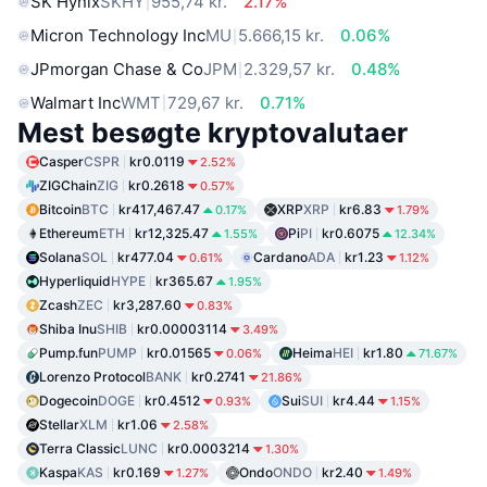
SK Hynix
SKHY
955,74 kr.
2.17%
Micron Technology Inc
MU
5.666,15 kr.
0.06%
JPmorgan Chase & Co
JPM
2.329,57 kr.
0.48%
Walmart Inc
WMT
729,67 kr.
0.71%
Mest besøgte kryptovalutaer
Casper
CSPR
kr0.0119
2.52%
ZIGChain
ZIG
kr0.2618
0.57%
Bitcoin
BTC
kr417,467.47
XRP
XRP
kr6.83
0.17%
1.79%
Ethereum
ETH
kr12,325.47
Pi
PI
kr0.6075
1.55%
12.34%
Solana
SOL
kr477.04
Cardano
ADA
kr1.23
0.61%
1.12%
Hyperliquid
HYPE
kr365.67
1.95%
Zcash
ZEC
kr3,287.60
0.83%
Shiba Inu
SHIB
kr0.00003114
3.49%
Pump.fun
PUMP
kr0.01565
Heima
HEI
kr1.80
0.06%
71.67%
Lorenzo Protocol
BANK
kr0.2741
21.86%
Dogecoin
DOGE
kr0.4512
Sui
SUI
kr4.44
0.93%
1.15%
Stellar
XLM
kr1.06
2.58%
Terra Classic
LUNC
kr0.0003214
1.30%
Kaspa
KAS
kr0.169
Ondo
ONDO
kr2.40
1.27%
1.49%