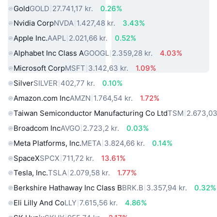
Gold
GOLD
27.741,17 kr.
0.26%
Nvidia Corp
NVDA
1.427,48 kr.
3.43%
Apple Inc.
AAPL
2.021,66 kr.
0.52%
Alphabet Inc Class A
GOOGL
2.359,28 kr.
4.03%
Microsoft Corp
MSFT
3.142,63 kr.
1.09%
Silver
SILVER
402,77 kr.
0.10%
Amazon.com Inc
AMZN
1.764,54 kr.
1.72%
Taiwan Semiconductor Manufacturing Co Ltd
TSM
2.673,03
Broadcom Inc
AVGO
2.723,2 kr.
0.03%
Meta Platforms, Inc.
META
3.824,66 kr.
0.14%
SpaceX
SPCX
711,72 kr.
13.61%
Tesla, Inc.
TSLA
2.079,58 kr.
1.77%
Berkshire Hathaway Inc Class B
BRK.B
3.357,94 kr.
0.32%
Eli Lilly And Co
LLY
7.615,56 kr.
4.86%