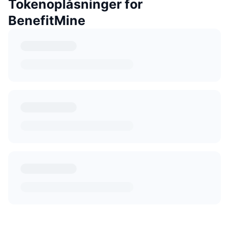
Tokenoplåsninger for
BenefitMine