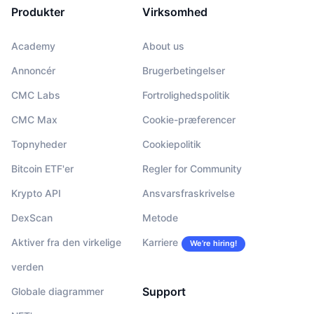
Produkter
Virksomhed
Academy
About us
Annoncér
Brugerbetingelser
CMC Labs
Fortrolighedspolitik
CMC Max
Cookie-præferencer
Topnyheder
Cookiepolitik
Bitcoin ETF'er
Regler for Community
Krypto API
Ansvarsfraskrivelse
DexScan
Metode
Aktiver fra den virkelige
Karriere
We’re hiring!
verden
Support
Globale diagrammer