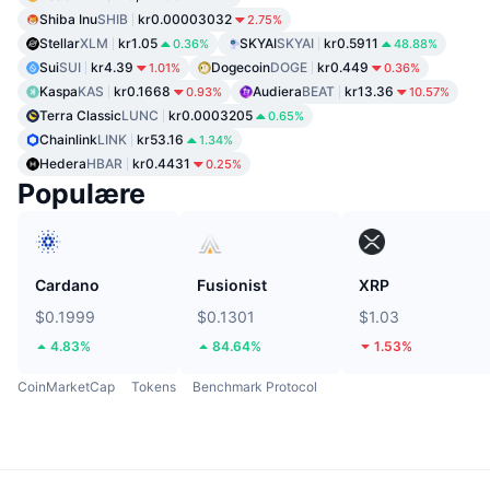
Shiba Inu
SHIB
kr0.00003032
2.75%
Stellar
XLM
kr1.05
SKYAI
SKYAI
kr0.5911
0.36%
48.88%
Sui
SUI
kr4.39
Dogecoin
DOGE
kr0.449
1.01%
0.36%
Kaspa
KAS
kr0.1668
Audiera
BEAT
kr13.36
0.93%
10.57%
Terra Classic
LUNC
kr0.0003205
0.65%
Chainlink
LINK
kr53.16
1.34%
Hedera
HBAR
kr0.4431
0.25%
Populære
Cardano
Fusionist
XRP
$0.1999
$0.1301
$1.03
4.83%
84.64%
1.53%
CoinMarketCap
Tokens
Benchmark Protocol