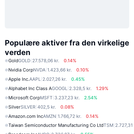
Populære aktiver fra den virkelige
verden
Gold
GOLD
27.578,06 kr.
0.14%
Nvidia Corp
NVDA
1.423,66 kr.
0.10%
Apple Inc.
AAPL
2.027,26 kr.
0.45%
Alphabet Inc Class A
GOOGL
2.328,5 kr.
1.29%
Microsoft Corp
MSFT
3.237,23 kr.
2.54%
Silver
SILVER
402,5 kr.
0.08%
Amazon.com Inc
AMZN
1.766,72 kr.
0.14%
Taiwan Semiconductor Manufacturing Co Ltd
TSM
2.727,31 