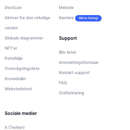
DexScan
Metode
Aktiver fra den virkelige
Karriere
We’re hiring!
verden
Support
Globale diagrammer
NFT'er
Bliv listet
Portefølje
Anmodningsformular
Overvågningsliste
Kontakt support
Kruseduller
FAQ
Webstedskort
Ordforklaring
Sociale medier
X (Twitter)