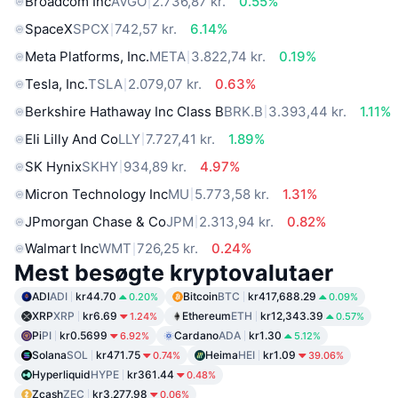
Broadcom Inc
AVGO
2.736,87 kr.
0.55%
SpaceX
SPCX
742,57 kr.
6.14%
Meta Platforms, Inc.
META
3.822,74 kr.
0.19%
Tesla, Inc.
TSLA
2.079,07 kr.
0.63%
Berkshire Hathaway Inc Class B
BRK.B
3.393,44 kr.
1.11%
Eli Lilly And Co
LLY
7.727,41 kr.
1.89%
SK Hynix
SKHY
934,89 kr.
4.97%
Micron Technology Inc
MU
5.773,58 kr.
1.31%
JPmorgan Chase & Co
JPM
2.313,94 kr.
0.82%
Walmart Inc
WMT
726,25 kr.
0.24%
Mest besøgte kryptovalutaer
ADI
ADI
kr44.70
Bitcoin
BTC
kr417,688.29
0.20%
0.09%
XRP
XRP
kr6.69
Ethereum
ETH
kr12,343.39
1.24%
0.57%
Pi
PI
kr0.5699
Cardano
ADA
kr1.30
6.92%
5.12%
Solana
SOL
kr471.75
Heima
HEI
kr1.09
0.74%
39.06%
Hyperliquid
HYPE
kr361.44
0.48%
Zcash
ZEC
kr3,277.98
0.06%