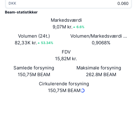
DKK
Populære
Krypto-ETF'er
Learn
CMC MCP
Beam-statistikker
Ny
Markedsværdi
Bitcoin ETF'er
x402
Nyheder
9,07M kr.
6.6%
Krypto
Ethereum ETF'er
Volumen (24t.)
Volumen/Markedsværdi (24 ti
Academy
82,33K kr.
0,9068%
53.34%
Politik
FDV
Teknisk analyse
Undersøgelser
15,82M kr.
Sport
Samlede forsyning
Maksimale forsyning
RSI
Videoer
150,75M BEAM
262.8M BEAM
Finans
MACD
Cirkulerende forsyning
Ordforklaring
150,75M BEAM
Teknologi
Hjemmeside
Website
Derivativer
Kampagner
Sociale medier
NFT
3.3
Oversigt
Bedømmelse (CertiK)
Airdrops
explorer.beam.mw
Samlet NFT-statistikker
Explorers
Likvidationer
Diamant-belønninger