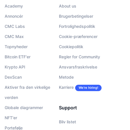
Academy
About us
Annoncér
Brugerbetingelser
CMC Labs
Fortrolighedspolitik
CMC Max
Cookie-præferencer
Topnyheder
Cookiepolitik
Bitcoin ETF'er
Regler for Community
Krypto API
Ansvarsfraskrivelse
DexScan
Metode
Aktiver fra den virkelige
Karriere
We’re hiring!
verden
Support
Globale diagrammer
NFT'er
Bliv listet
Portefølje