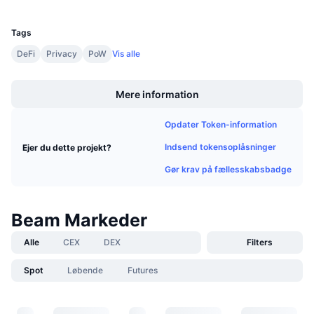
UCID
Kommende salg
3702
Finansieringsrenter
Lær og tjen
Tags
DeFi
Privacy
PoW
Vis alle
Kalendere
Boost
Mere information
ICO-kalender
Opdater Token-information
Begivenhedskalender
Indsend tokensoplåsninger
Ejer du dette projekt?
Gør krav på fællesskabsbadge
Beam Markeder
Alle
CEX
DEX
Filters
Spot
Løbende
Futures