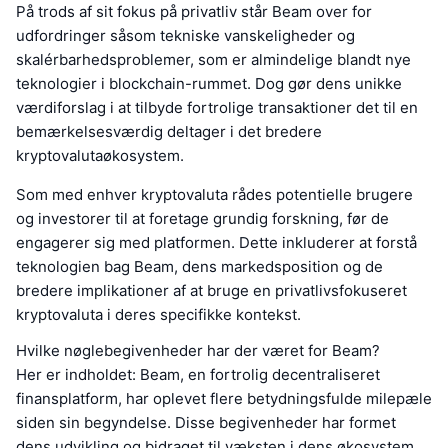
På trods af sit fokus på privatliv står Beam over for
udfordringer såsom tekniske vanskeligheder og
skalérbarhedsproblemer, som er almindelige blandt nye
teknologier i blockchain-rummet. Dog gør dens unikke
værdiforslag i at tilbyde fortrolige transaktioner det til en
bemærkelsesværdig deltager i det bredere
kryptovalutaøkosystem.
Som med enhver kryptovaluta rådes potentielle brugere
og investorer til at foretage grundig forskning, før de
engagerer sig med platformen. Dette inkluderer at forstå
teknologien bag Beam, dens markedsposition og de
bredere implikationer af at bruge en privatlivsfokuseret
kryptovaluta i deres specifikke kontekst.
Hvilke nøglebegivenheder har der været for Beam?
Her er indholdet: Beam, en fortrolig decentraliseret
finansplatform, har oplevet flere betydningsfulde milepæle
siden sin begyndelse. Disse begivenheder har formet
dens udvikling og bidraget til væksten i dens økosystem.