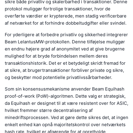
sikre både privatliv og skalerbarhed i transaktioner. Denne
protokol muliggør fortrolige transaktioner, hvor de
overførte værdier er krypterede, men stadig verificerbare
af netværket for at forhindre dobbeltudgifter eller svindel.
For yderligere at forbedre privatliv og sikkerhed integrerer
Beam LelantusMW-protokollen. Denne tilføjelse muliggør
en endnu højere grad af anonymitet ved at give brugerne
mulighed for at bryde forbindelsen mellem deres
transaktionshistorik. Det er et betydeligt skridt fremad for
at sikre, at brugertransaktioner forbliver private og sikre,
og beskytter mod potentielle privatlivssårbarheder.
Som sin konsensusmekanisme anvender Beam Equihash
proof-of-work (PoW)-algoritmen. Dette valg er strategisk,
da Equihash er designet til at være resistent over for ASIC,
hvilket fremmer større decentralisering af
minedriftsprocessen. Ved at gøre dette sikres det, at ingen
enkelt enhed kan opnå majoritetskontrol over netværkets
hash rate, hvilket er afgørende for at opretholde