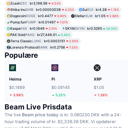
Zcash
ZEC
kr3,198.59
4.53%
Shiba Inu
SHIB
kr0.00003038
Sui
SUI
kr4.38
4.20%
1.74%
Dogecoin
DOGE
kr0.4477
Stellar
XLM
kr1.05
0.90%
2.88%
Pump.fun
PUMP
kr0.01497
7.01%
Kaspa
KAS
kr0.1649
SKYAI
SKYAI
kr0.5295
2.10%
34.00%
PAX Gold
PAXG
kr27,446.01
0.45%
Terra Classic
LUNC
kr0.0003151
2.50%
Lorenzo Protocol
BANK
kr0.2756
7.33%
Populære
Heima
Pi
XRP
$0.1889
$0.09145
$1.05
3.98%
5.25%
1.38%
Beam Live Prisdata
The live
Beam price today
is kr. 0.060230 DKK with a 24-
hour trading volume of kr. 82,336.36 DKK.
Vi opdaterer