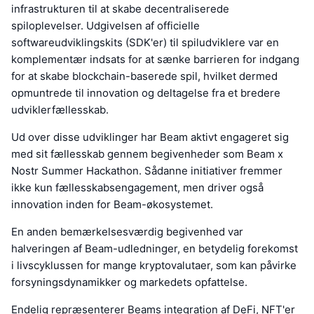
infrastrukturen til at skabe decentraliserede
spiloplevelser. Udgivelsen af officielle
softwareudviklingskits (SDK'er) til spiludviklere var en
komplementær indsats for at sænke barrieren for indgang
for at skabe blockchain-baserede spil, hvilket dermed
opmuntrede til innovation og deltagelse fra et bredere
udviklerfællesskab.
Ud over disse udviklinger har Beam aktivt engageret sig
med sit fællesskab gennem begivenheder som Beam x
Nostr Summer Hackathon. Sådanne initiativer fremmer
ikke kun fællesskabsengagement, men driver også
innovation inden for Beam-økosystemet.
En anden bemærkelsesværdig begivenhed var
halveringen af Beam-udledninger, en betydelig forekomst
i livscyklussen for mange kryptovalutaer, som kan påvirke
forsyningsdynamikker og markedets opfattelse.
Endelig repræsenterer Beams integration af DeFi, NFT'er