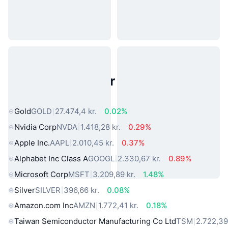
Populære aktiver fra den virkelige
verden
Gold
GOLD
27.474,4 kr.
0.02%
Nvidia Corp
NVDA
1.418,28 kr.
0.29%
Apple Inc.
AAPL
2.010,45 kr.
0.37%
Alphabet Inc Class A
GOOGL
2.330,67 kr.
0.89%
Microsoft Corp
MSFT
3.209,89 kr.
1.48%
Silver
SILVER
396,66 kr.
0.08%
Amazon.com Inc
AMZN
1.772,41 kr.
0.18%
Taiwan Semiconductor Manufacturing Co Ltd
TSM
2.722,39