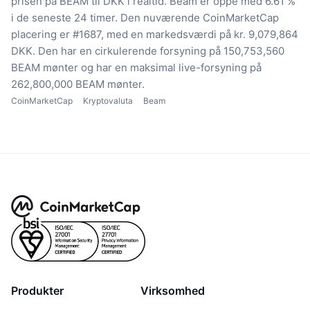
prisen på BEAM til DKK i realtid.
Beam er oppe med 6.61 %
i de seneste 24 timer.
Den nuværende CoinMarketCap
placering er #1687, med en markedsværdi på kr. 9,079,864
DKK.
Den har en cirkulerende forsyning på 150,753,560
BEAM mønter
og har en maksimal live-forsyning på
262,800,000 BEAM mønter.
CoinMarketCap
Kryptovaluta
Beam
Produkter
Virksomhed