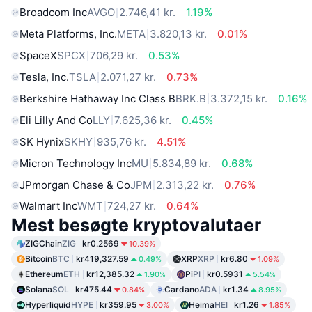
Broadcom Inc
AVGO
2.746,41 kr.
1.19%
Meta Platforms, Inc.
META
3.820,13 kr.
0.01%
SpaceX
SPCX
706,29 kr.
0.53%
Tesla, Inc.
TSLA
2.071,27 kr.
0.73%
Berkshire Hathaway Inc Class B
BRK.B
3.372,15 kr.
0.16%
Eli Lilly And Co
LLY
7.625,36 kr.
0.45%
SK Hynix
SKHY
935,76 kr.
4.51%
Micron Technology Inc
MU
5.834,89 kr.
0.68%
JPmorgan Chase & Co
JPM
2.313,22 kr.
0.76%
Walmart Inc
WMT
724,27 kr.
0.64%
Mest besøgte kryptovalutaer
ZIGChain
ZIG
kr0.2569
10.39%
Bitcoin
BTC
kr419,327.59
XRP
XRP
kr6.80
0.49%
1.09%
Ethereum
ETH
kr12,385.32
Pi
PI
kr0.5931
1.90%
5.54%
Solana
SOL
kr475.44
Cardano
ADA
kr1.34
0.84%
8.95%
Hyperliquid
HYPE
kr359.95
Heima
HEI
kr1.26
3.00%
1.85%