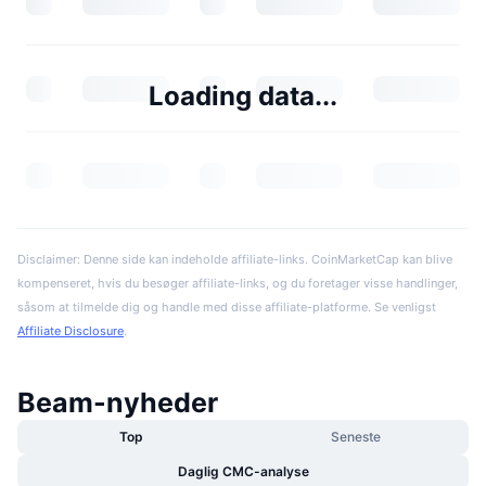
Loading data...
Disclaimer: Denne side kan indeholde affiliate-links. CoinMarketCap kan blive
kompenseret, hvis du besøger affiliate-links, og du foretager visse handlinger,
såsom at tilmelde dig og handle med disse affiliate-platforme. Se venligst
Affiliate Disclosure
.
Beam-nyheder
Top
Seneste
Daglig CMC-analyse