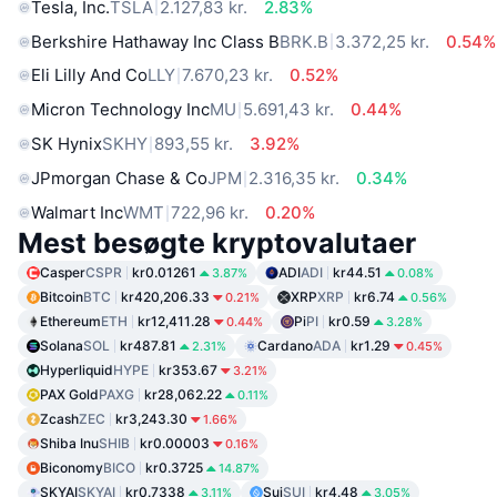
Tesla, Inc.
TSLA
2.127,83 kr.
2.83%
Berkshire Hathaway Inc Class B
BRK.B
3.372,25 kr.
0.54%
Eli Lilly And Co
LLY
7.670,23 kr.
0.52%
Micron Technology Inc
MU
5.691,43 kr.
0.44%
SK Hynix
SKHY
893,55 kr.
3.92%
JPmorgan Chase & Co
JPM
2.316,35 kr.
0.34%
Walmart Inc
WMT
722,96 kr.
0.20%
Mest besøgte kryptovalutaer
Casper
CSPR
kr0.01261
ADI
ADI
kr44.51
3.87%
0.08%
Bitcoin
BTC
kr420,206.33
XRP
XRP
kr6.74
0.21%
0.56%
Ethereum
ETH
kr12,411.28
Pi
PI
kr0.59
0.44%
3.28%
Solana
SOL
kr487.81
Cardano
ADA
kr1.29
2.31%
0.45%
Hyperliquid
HYPE
kr353.67
3.21%
PAX Gold
PAXG
kr28,062.22
0.11%
Zcash
ZEC
kr3,243.30
1.66%
Shiba Inu
SHIB
kr0.00003
0.16%
Biconomy
BICO
kr0.3725
14.87%
SKYAI
SKYAI
kr0.7338
Sui
SUI
kr4.48
3.11%
3.05%