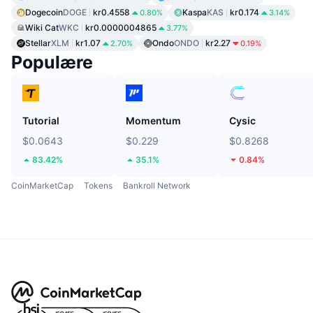
Dogecoin
DOGE
kr0.4558
Kaspa
KAS
kr0.174
0.80%
3.14%
Wiki Cat
WKC
kr0.0000004865
3.77%
Stellar
XLM
kr1.07
Ondo
ONDO
kr2.27
2.70%
0.19%
Populære
Tutorial
Momentum
Cysic
$0.0643
$0.229
$0.8268
83.42%
35.1%
0.84%
CoinMarketCap
Tokens
Bankroll Network