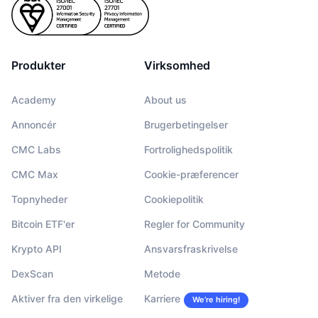
Produkter
Virksomhed
Academy
About us
Annoncér
Brugerbetingelser
CMC Labs
Fortrolighedspolitik
CMC Max
Cookie-præferencer
Topnyheder
Cookiepolitik
Bitcoin ETF'er
Regler for Community
Krypto API
Ansvarsfraskrivelse
DexScan
Metode
Aktiver fra den virkelige
Karriere
We’re hiring!