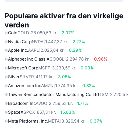
Populære aktiver fra den virkelige
verden
Gold
GOLD
28.080,53 kr.
2.07%
Nvidia Corp
NVDA
1.447,37 kr.
2.27%
Apple Inc.
AAPL
2.025,84 kr.
0.29%
Alphabet Inc Class A
GOOGL
2.294,78 kr.
0.96%
Microsoft Corp
MSFT
3.230,59 kr.
0.03%
Silver
SILVER
411,17 kr.
3.05%
Amazon.com Inc
AMZN
1.774,35 kr.
0.82%
Taiwan Semiconductor Manufacturing Co Ltd
TSM
2.720,5 k
Broadcom Inc
AVGO
2.759,53 kr.
1.71%
SpaceX
SPCX
867,31 kr.
15.83%
Meta Platforms, Inc.
META
3.826,94 kr.
0.37%