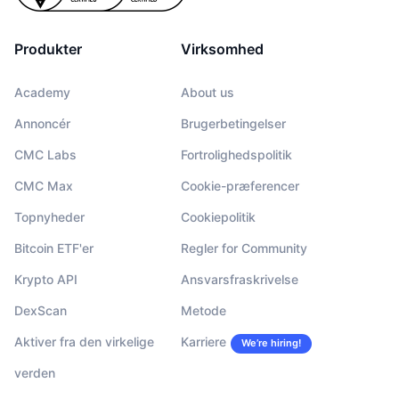
Produkter
Virksomhed
Academy
About us
Annoncér
Brugerbetingelser
CMC Labs
Fortrolighedspolitik
CMC Max
Cookie-præferencer
Topnyheder
Cookiepolitik
Bitcoin ETF'er
Regler for Community
Krypto API
Ansvarsfraskrivelse
DexScan
Metode
Aktiver fra den virkelige
Karriere
We’re hiring!
verden