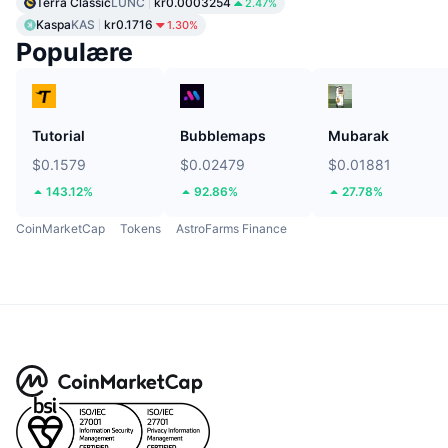
Terra Classic
LUNC
kr0.0003254
2.47%
Kaspa
KAS
kr0.1716
1.30%
Populære
Tutorial
Bubblemaps
Mubarak
$0.1579
$0.02479
$0.01881
143.12%
92.86%
27.78%
CoinMarketCap
Tokens
AstroFarms Finance