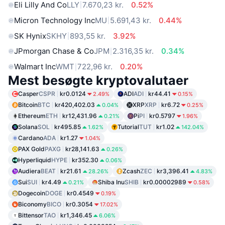
Eli Lilly And Co
LLY
7.670,23 kr.
0.52%
Micron Technology Inc
MU
5.691,43 kr.
0.44%
SK Hynix
SKHY
893,55 kr.
3.92%
JPmorgan Chase & Co
JPM
2.316,35 kr.
0.34%
Walmart Inc
WMT
722,96 kr.
0.20%
Mest besøgte kryptovalutaer
Casper
CSPR
kr0.0124
ADI
ADI
kr44.41
2.49%
0.15%
Bitcoin
BTC
kr420,402.03
XRP
XRP
kr6.72
0.04%
0.25%
Ethereum
ETH
kr12,431.96
Pi
PI
kr0.5797
0.21%
1.96%
Solana
SOL
kr495.85
Tutorial
TUT
kr1.02
1.62%
142.04%
Cardano
ADA
kr1.27
1.04%
PAX Gold
PAXG
kr28,141.63
0.26%
Hyperliquid
HYPE
kr352.30
0.06%
Audiera
BEAT
kr21.61
Zcash
ZEC
kr3,396.41
28.26%
4.83%
Sui
SUI
kr4.49
Shiba Inu
SHIB
kr0.00002989
0.21%
0.58%
Dogecoin
DOGE
kr0.4549
0.19%
Biconomy
BICO
kr0.3054
17.02%
Bittensor
TAO
kr1,346.45
6.06%