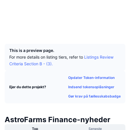
Tophandlere
Artikler
Indstrømninger/udstrømninger på børser
DEX API
Omregner
Sociale medier
Leaderboards
Spot
Kontrakter
0xbe8d...dcecb7
Stemning
Virksomhed
Nyhedsbrev
Indikatorer
Populære
Derivativer
Explorers
polygonscan.com
Wallets
Priser
CMC Launch
Kommende
Kryptofrygt- og Kryptogrådighedsindeks.
UCID
12113
Ressourcer
CMC Labs
Nylig tilføjet
Altcoin-sæsonindeks
This is a preview page.
For more details on listing tiers, refer to
Listings Review
CMC Max
Vindere & Tabere
Markedscyklusindikatorer
Criteria Section B - (3).
Dokumentation
Topnyheder
Mest besøgte
Bitcoin-dominans
Opdater Token-information
FAQ
Telegram-bot
Indsend tokensoplåsninger
Ejer du dette projekt?
Community-stemning
CoinMarketCap 20-indeks
Gør krav på fællesskabsbadge
AI-integrationer
Annoncér
Blockchain-rangering
CoinMarketCap 100-indeks
CMC Agent Hub
AstroFarms Finance-nyheder
Forudsigelsesmarkeder
ETF-pengestrømme
Side-widgets
Markedsplads for færdigheder
Top
Seneste