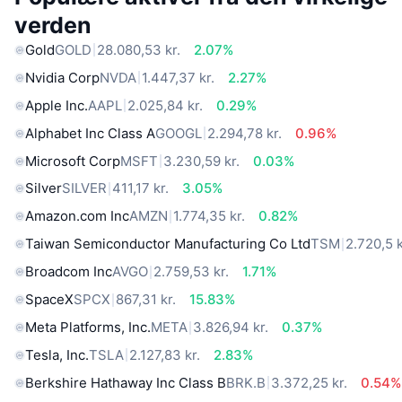
verden
Gold
GOLD
28.080,53 kr.
2.07%
Nvidia Corp
NVDA
1.447,37 kr.
2.27%
Apple Inc.
AAPL
2.025,84 kr.
0.29%
Alphabet Inc Class A
GOOGL
2.294,78 kr.
0.96%
Microsoft Corp
MSFT
3.230,59 kr.
0.03%
Silver
SILVER
411,17 kr.
3.05%
Amazon.com Inc
AMZN
1.774,35 kr.
0.82%
Taiwan Semiconductor Manufacturing Co Ltd
TSM
2.720,5 k
Broadcom Inc
AVGO
2.759,53 kr.
1.71%
SpaceX
SPCX
867,31 kr.
15.83%
Meta Platforms, Inc.
META
3.826,94 kr.
0.37%
Tesla, Inc.
TSLA
2.127,83 kr.
2.83%
Berkshire Hathaway Inc Class B
BRK.B
3.372,25 kr.
0.54%