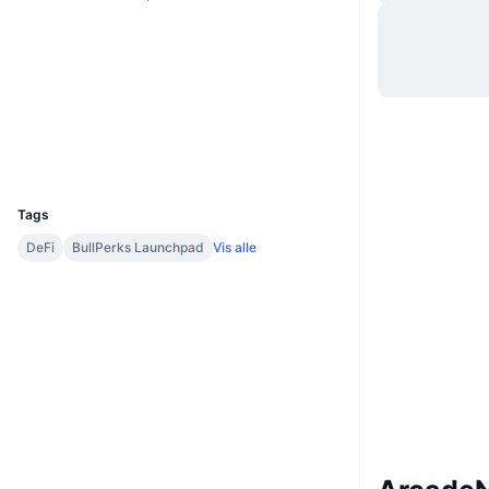
Hjemmeside
Website
Whitepaper
Sociale medier
Kontrakter
0x3Fb2...1a2676
Explorers
bscscan.com
Wallets
UCID
13933
Tags
DeFi
BullPerks Launchpad
Vis alle