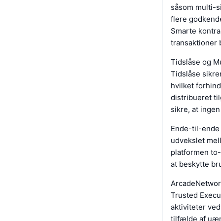
såsom multi-s
flere godkendel
Smarte kontrak
transaktioner 
Tidslåse og M
Tidslåse sikre
hvilket forhin
distribueret ti
sikre, at inge
Ende-til-ende 
udvekslet mel
platformen to-f
at beskytte b
ArcadeNetwork
Trusted Execu
aktiviteter ve
tilfælde af uæ