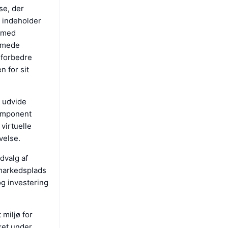
se, der
n indeholder
e med
eamede
 forbedre
n for sit
 udvide
komponent
virtuelle
velse.
dvalg af
 markedsplads
g investering
 miljø for
kket under