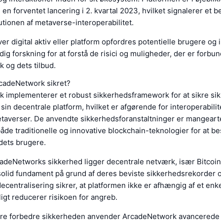
en forventet lancering i 2. kvartal 2023, hvilket signalerer et be
utionen af metaverse-interoperabilitet.
 digital aktiv eller platform opfordres potentielle brugere og i
dig forskning for at forstå de risici og muligheder, der er forb
 og dets tilbud.
cadeNetwork sikret?
 implementerer et robust sikkerhedsframework for at sikre si
 sin decentrale platform, hvilket er afgørende for interoperabilite
etaverser. De anvendte sikkerhedsforanstaltninger er mangear
åde traditionelle og innovative blockchain-teknologier for at be
dets brugere.
rcadeNetworks sikkerhed ligger decentrale netværk, især Bitcoi
solid fundament på grund af deres beviste sikkerhedsrekorder 
ecentralisering sikrer, at platformen ikke er afhængig af et enke
ligt reducerer risikoen for angreb.
gere forbedre sikkerheden anvender ArcadeNetwork avancerede 