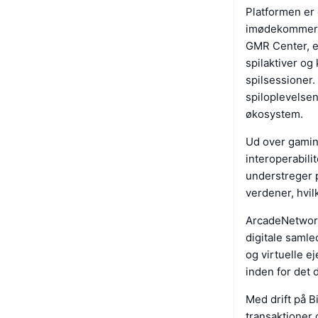
Platformen er 
imødekommer f
GMR Center, et
spilaktiver og
spilsessioner.
spiloplevelsen
økosystem.
Ud over gamin
interoperabil
understreger p
verdener, hvi
ArcadeNetwork
digitale samle
og virtuelle 
inden for det 
Med drift på B
transaktioner 