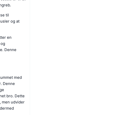
angreb.
e til
rusler og at
ter en
 og
re. Denne
e-rummet med
er. Denne
ige
net bro. Dette
et, men udvider
t dermed