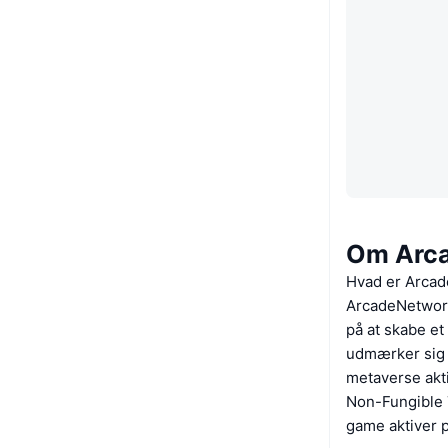
Om Arc
Hvad er Arca
ArcadeNetwork
på at skabe et
udmærker sig s
metaverse akti
Non-Fungible T
game aktiver på