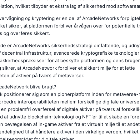
olation, hvilket tilbyder et ekstra lag af sikkerhed mod software
vervågning og kryptering er en del af ArcadeNetworks forpligtels
ket sikrer, at platformen forbliver årvågen over for potentielle t
 og overføres sikkert.
e er ArcadeNetworks sikkerhedsstrategi omfattende, og udnyt
 decentral infrastruktur, avancerede kryptografiske teknologier
 sikkerhedspraksisser for at beskytte platformen og dens bruge
g sikrer, at ArcadeNetwork forbliver et sikkert miljø for at lette
teten af aktiver på tværs af metaverser.
rcadeNetwork blive brugt?
 positionerer sig som en pionerplatform inden for metavers
forbedre interoperabiliteten mellem forskellige digitale univers
 en problemfri overførsel af digitale aktiver på tværs af forskell
 at udnytte blockchain-teknologi og NFT'er til at skabe en fore
un bevægelsen af in-game aktiver fra et virtuelt miljø til et and
ndelighed til at håndtere aktiver i den virkelige verden, hvilke
elsesområdet for digitale aktiver.