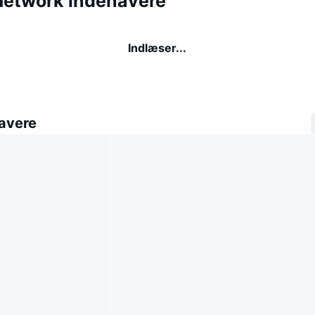
etwork indehavere
Indlæser...
avere