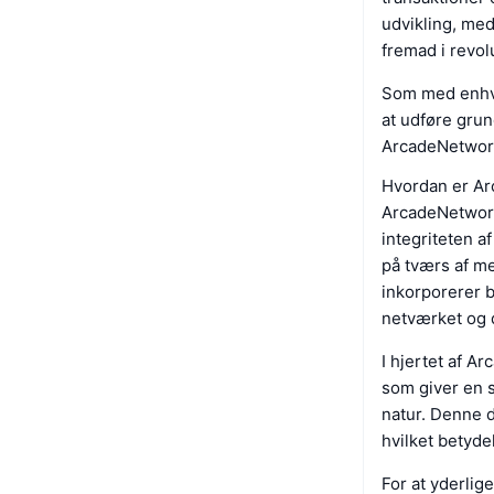
udvikling, med 
fremad i revol
Som med enhver
at udføre grun
ArcadeNetwork
Hvordan er Ar
ArcadeNetwork
integriteten af
på tværs af m
inkorporerer b
netværket og 
I hjertet af A
som giver en 
natur. Denne d
hvilket betyde
For at yderli