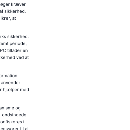
bøger kræver
 af sikkerhed.
krer, at
rks sikkerhed.
stemt periode,
PC tillader en
ikkerhed ved at
formation
r anvender
der hjælper med
kanisme og
r ondsindede
konfiskeres i
cessorer til at