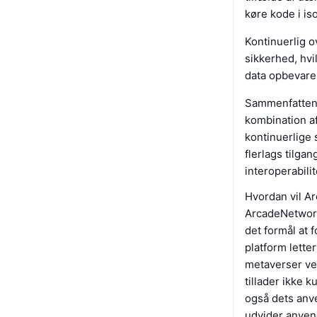
køre kode i is
Kontinuerlig o
sikkerhed, hvil
data opbevares
Sammenfattend
kombination af
kontinuerlige
flerlags tilgan
interoperabili
Hvordan vil A
ArcadeNetwork
det formål at 
platform letter
metaverser ved
tillader ikke k
også dets anve
udvider anvend