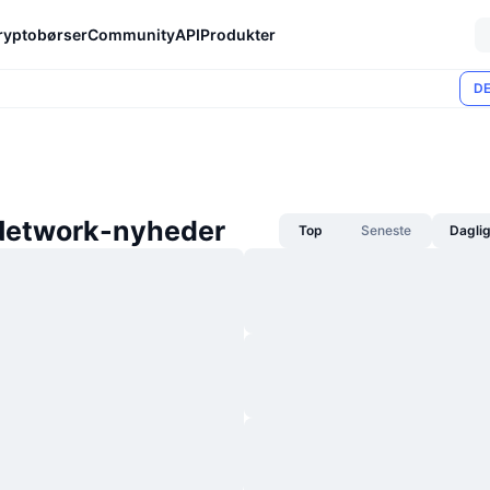
ryptobørser
Community
API
Produkter
DE
Network-nyheder
Top
Seneste
Dagli