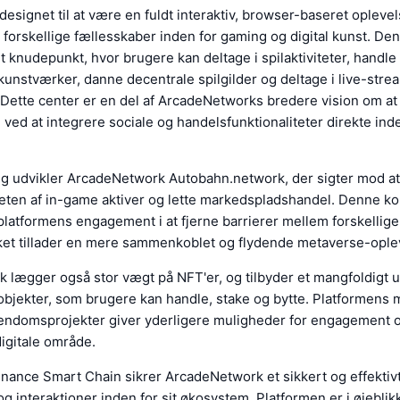
designet til at være en fuldt interaktiv, browser-baseret oplevel
orskellige fællesskaber inden for gaming og digital kunst. De
 knudepunkt, hvor brugere kan deltage i spilaktiviteter, handl
 kunstværker, danne decentrale spilgilder og deltage i live-str
 Dette center er en del af ArcadeNetworks bredere vision om at
 ved at integrere sociale og handelsfunktionaliteter direkte inde
g udvikler ArcadeNetwork Autobahn.network, der sigter mod at
iteten af in-game aktiver og lette markedspladshandel. Denne 
latformens engagement i at fjerne barrierer mellem forskellige 
lket tillader en mere sammenkoblet og flydende metaverse-ople
 lægger også stor vægt på NFT'er, og tilbyder et mangfoldigt u
objekter, som brugere kan handle, stake og bytte. Platformens
ejendomsprojekter giver yderligere muligheder for engagement o
digitale område.
inance Smart Chain sikrer ArcadeNetwork et sikkert og effektivt
og interaktioner inden for sit økosystem. Platformen er i øjebli