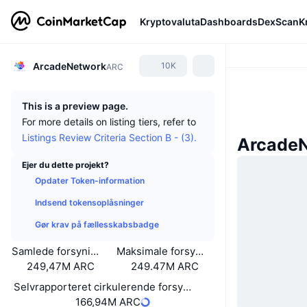
Kryptovaluta
Dashboards
DexScan
K
ArcadeNetwork
10K
ARC
This is a preview page.
For more details on listing tiers, refer to
Listings Review Criteria Section B - (3).
Arcade
Ejer du dette projekt?
Opdater Token-information
Indsend tokensoplåsninger
Gør krav på fællesskabsbadge
Samlede forsyning
Maksimale forsyning
249,47M ARC
249.47M ARC
Selvrapporteret cirkulerende forsyning
166,94M ARC