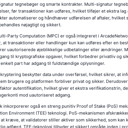
ignatur tegnebøger og smarte kontrakter. Multi-signatur tegne
ser, før transaktioner kan udføres, hvilket tilføjer et ekstra lag
ter automatiserer og håndhæver udførelsen af aftaler, hvilket si
behandles nøjagtigt og sikkert.
ulti-Party Computation (MPC) er også integreret i ArcadeNetwo
r, at transaktioner eller handlinger kun kan udføres efter en be
drer uautoriserede øjeblikkelige udbetalinger eller ændringer. M
lgang til kryptografiske opgaver, hvilket forbedrer privatliv og s
n enkelt part har adgang til fuldstændige oplysninger.
kryptering beskytter data under overførsel, hvilket sikrer, at in
lem brugere og platformen forbliver privat og sikker. Derudove
aktor autentifikation, hvilket giver et ekstra verifikationstrin, 
rugerkonti mod uautoriseret adgang.
 inkorporerer også en streng punitiv Proof of Stake (PoS) me
tion Environment (TEE) teknologi. PoS-mekanismen afskrække
d at kræve, at validatorer stiller aktiver som sikkerhed, som kan 
rlig adfærd. TEE-teknologi tilbyder et sikkert område inden i pro