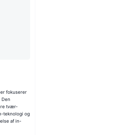
er fokuserer
. Den
øre tvær-
n-teknologi og
else af in-