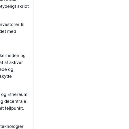
tydeligt skridt
nvestorer til
undet med
kkerheden og
t af aktiver
tede og
skytte
n og Ethereum,
og decentrale
lt fejlpunkt,
teknologier