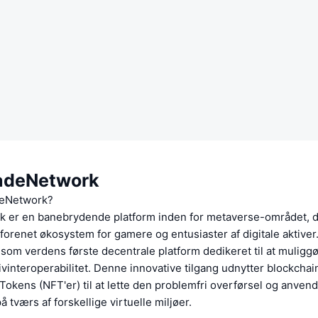
adeNetwork
deNetwork?
 er en banebrydende platform inden for metaverse-området, d
 forenet økosystem for gamere og entusiaster af digitale aktiver
om verdens første decentrale platform dedikeret til at muligg
vinteroperabilitet. Denne innovative tilgang udnytter blockchai
okens (NFT'er) til at lette den problemfri overførsel og anvend
 tværs af forskellige virtuelle miljøer.