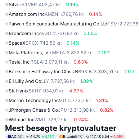
Silver
SILVER
403,47 kr.
0.16%
Amazon.com Inc
AMZN
1.766,76 kr.
0.14%
Taiwan Semiconductor Manufacturing Co Ltd
TSM
2.727,36 
Broadcom Inc
AVGO
2.736,92 kr.
0.55%
SpaceX
SPCX
742,59 kr.
6.14%
Meta Platforms, Inc.
META
3.822,82 kr.
0.19%
Tesla, Inc.
TSLA
2.079,11 kr.
0.63%
Berkshire Hathaway Inc Class B
BRK.B
3.393,51 kr.
1.11%
Eli Lilly And Co
LLY
7.727,56 kr.
1.89%
SK Hynix
SKHY
934,91 kr.
4.97%
Micron Technology Inc
MU
5.773,7 kr.
1.31%
JPmorgan Chase & Co
JPM
2.313,98 kr.
0.82%
Walmart Inc
WMT
726,27 kr.
0.24%
Mest besøgte kryptovalutaer
ADI
ADI
kr44.70
Bitcoin
BTC
kr417,405.54
0.19%
0.09%