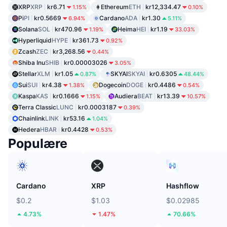
XRP
XRP
kr6.71
Ethereum
ETH
kr12,334.47
1.15%
0.10%
Pi
PI
kr0.5669
Cardano
ADA
kr1.30
6.94%
5.11%
Solana
SOL
kr470.96
Heima
HEI
kr1.19
1.19%
33.03%
Hyperliquid
HYPE
kr361.73
0.92%
Zcash
ZEC
kr3,268.56
0.44%
Shiba Inu
SHIB
kr0.00003026
3.05%
Stellar
XLM
kr1.05
SKYAI
SKYAI
kr0.6305
0.87%
48.44%
Sui
SUI
kr4.38
Dogecoin
DOGE
kr0.4486
1.38%
0.54%
Kaspa
KAS
kr0.1666
Audiera
BEAT
kr13.39
1.15%
10.57%
Terra Classic
LUNC
kr0.0003187
0.39%
Chainlink
LINK
kr53.16
1.04%
Hedera
HBAR
kr0.4428
0.53%
Populære
Cardano
XRP
Hashflow
$0.2
$1.03
$0.02985
4.73%
1.47%
70.66%