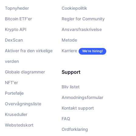
Topnyheder
Cookiepolitik
Bitcoin ETF'er
Regler for Community
Krypto API
Ansvarsfraskrivelse
DexScan
Metode
Aktiver fra den virkelige
Karriere
We’re hiring!
verden
Support
Globale diagrammer
NFT'er
Bliv listet
Portefølje
Anmodningsformular
Overvågningsliste
Kontakt support
Kruseduller
FAQ
Webstedskort
Ordforklaring