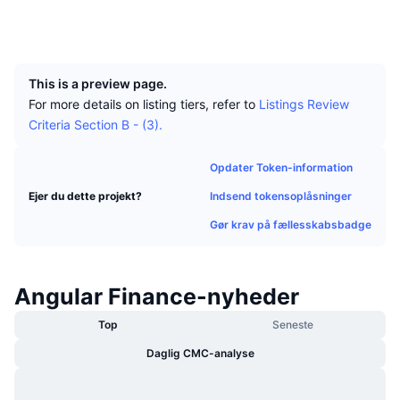
Tophandlere
Artikler
Indstrømninger/udstrømninger på børser
DEX API
Omregner
Sociale medier
Leaderboards
Spot
UCID
15772
Stemning
Virksomhed
Nyhedsbrev
Indikatorer
Populære
Derivativer
This is a preview page.
Priser
CMC Launch
Kommende
Kryptofrygt- og Kryptogrådighedsindeks.
For more details on listing tiers, refer to
Listings Review
Criteria Section B - (3).
Ressourcer
CMC Labs
Nylig tilføjet
Altcoin-sæsonindeks
Opdater Token-information
CMC Max
Vindere & Tabere
Markedscyklusindikatorer
Indsend tokensoplåsninger
Ejer du dette projekt?
Dokumentation
Topnyheder
Gør krav på fællesskabsbadge
Mest besøgte
Bitcoin-dominans
FAQ
Telegram-bot
Community-stemning
CoinMarketCap 20-indeks
Angular Finance-nyheder
AI-integrationer
Annoncér
Blockchain-rangering
CoinMarketCap 100-indeks
Top
Seneste
CMC Agent Hub
Daglig CMC-analyse
Forudsigelsesmarkeder
ETF-pengestrømme
Side-widgets
Markedsplads for færdigheder