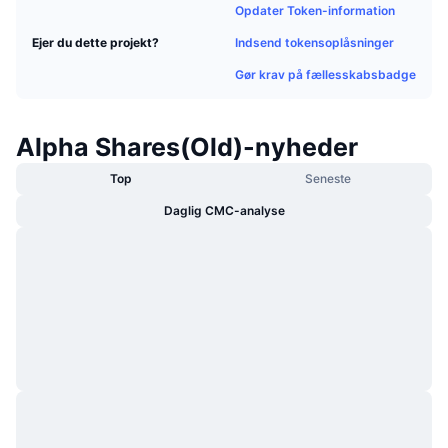
Opdater Token-information
Populære
Krypto-ETF'er
Learn
CMC MCP
Indsend tokensoplåsninger
Ejer du dette projekt?
Ny
Bitcoin ETF'er
Gør krav på fællesskabsbadge
x402
Nyheder
Krypto
Ethereum ETF'er
Academy
Alpha Shares(Old)-nyheder
Politik
Teknisk analyse
Undersøgelser
Top
Seneste
Sport
Daglig CMC-analyse
RSI
Videoer
Finans
MACD
Ordforklaring
Teknologi
Derivativer
Kampagner
NFT
Oversigt
Airdrops
Samlet NFT-statistikker
Likvidationer
Diamant-belønninger