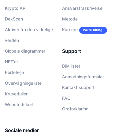
Krypto API
Ansvarsfraskrivelse
DexScan
Metode
Aktiver fra den virkelige
Karriere
We’re hiring!
verden
Support
Globale diagrammer
NFT'er
Bliv listet
Portefølje
Anmodningsformular
Overvågningsliste
Kontakt support
Kruseduller
FAQ
Webstedskort
Ordforklaring
Sociale medier