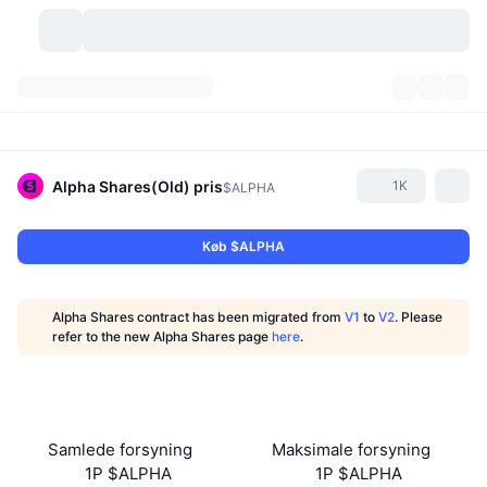
Kryptovaluta
Dashboards
Kryptovaluta
DexScan
Markeder
Rangering
Alpha Shares(Old)
pris
1K
$ALPHA
Signaler
Kryptobørser
Kategorier
New
Markedsoversigt
Køb $ALPHA
Trending
Community
Historiske snapshots
Spotmarked
Centraliserede børser
Alpha Shares contract has been migrated from
V1
to
V2
. Please
Ny
Feeds
API
Tokenoplåsninger
Antal af kryptovalutaer
refer to the new Alpha Shares page
here
.
Spot
Vindere
Emner
Udbytte
Produkter
Bitcoin-reserver
Derivativer
API
Meme-udforsker
Lives
Aktiver fra den virkelige verden
BNB-reserver
Produkter
Krypto API
Samlede forsyning
Maksimale forsyning
Decentrale børser
1P $ALPHA
1P $ALPHA