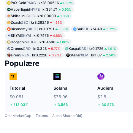
PAX Gold
PAXG
kr28,065.16
0.37%
Hyperliquid
HYPE
kr354.71
0.93%
Shiba Inu
SHIB
kr0.00003
1.05%
Zcash
ZEC
kr3,262.16
1.33%
Biconomy
BICO
kr0.3791
Sui
SUI
kr4.49
8.56%
3.72%
SKYAI
SKYAI
kr0.7475
4.68%
Dogecoin
DOGE
kr0.4588
1.86%
Cronos
CRO
kr0.323
Kaspa
KAS
kr0.1726
5.77%
1.91%
siren
SIREN
kr0.2226
Stellar
XLM
kr1.07
0.23%
2.50%
Populære
Tutorial
Solana
Audiera
$0.081
$76.06
$2.8
113.03%
3.56%
30.87%
CoinMarketCap
Tokens
Alpha Shares(Old)