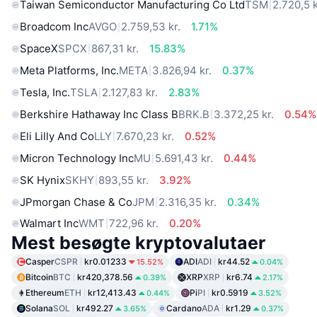
Taiwan Semiconductor Manufacturing Co Ltd
TSM
2.720,5 k
Broadcom Inc
AVGO
2.759,53 kr.
1.71%
SpaceX
SPCX
867,31 kr.
15.83%
Meta Platforms, Inc.
META
3.826,94 kr.
0.37%
Tesla, Inc.
TSLA
2.127,83 kr.
2.83%
Berkshire Hathaway Inc Class B
BRK.B
3.372,25 kr.
0.54%
Eli Lilly And Co
LLY
7.670,23 kr.
0.52%
Micron Technology Inc
MU
5.691,43 kr.
0.44%
SK Hynix
SKHY
893,55 kr.
3.92%
JPmorgan Chase & Co
JPM
2.316,35 kr.
0.34%
Walmart Inc
WMT
722,96 kr.
0.20%
Mest besøgte kryptovalutaer
Casper
CSPR
kr0.01233
ADI
ADI
kr44.52
15.52%
0.04%
Bitcoin
BTC
kr420,378.56
XRP
XRP
kr6.74
0.39%
2.17%
Ethereum
ETH
kr12,413.43
Pi
PI
kr0.5919
0.44%
3.52%
Solana
SOL
kr492.27
Cardano
ADA
kr1.29
3.65%
0.37%