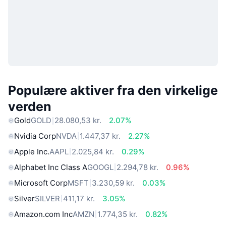
Populære aktiver fra den virkelige
verden
Gold
GOLD
28.080,53 kr.
2.07%
Nvidia Corp
NVDA
1.447,37 kr.
2.27%
Apple Inc.
AAPL
2.025,84 kr.
0.29%
Alphabet Inc Class A
GOOGL
2.294,78 kr.
0.96%
Microsoft Corp
MSFT
3.230,59 kr.
0.03%
Silver
SILVER
411,17 kr.
3.05%
Amazon.com Inc
AMZN
1.774,35 kr.
0.82%