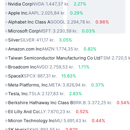
Nvidia Corp
NVDA
1.447,37 kr.
2.27%
Apple Inc.
AAPL
2.025,84 kr.
0.29%
Alphabet Inc Class A
GOOGL
2.294,78 kr.
0.96%
Microsoft Corp
MSFT
3.230,59 kr.
0.03%
Silver
SILVER
411,17 kr.
3.05%
Amazon.com Inc
AMZN
1.774,35 kr.
0.82%
Taiwan Semiconductor Manufacturing Co Ltd
TSM
2.720,5 k
Broadcom Inc
AVGO
2.759,53 kr.
1.71%
SpaceX
SPCX
867,31 kr.
15.83%
Meta Platforms, Inc.
META
3.826,94 kr.
0.37%
Tesla, Inc.
TSLA
2.127,83 kr.
2.83%
Berkshire Hathaway Inc Class B
BRK.B
3.372,25 kr.
0.54%
Eli Lilly And Co
LLY
7.670,23 kr.
0.52%
Micron Technology Inc
MU
5.691,43 kr.
0.44%
SK Hynix
SKHY
893,55 kr.
3.92%