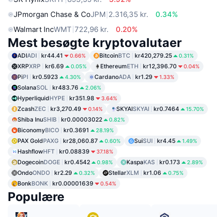
JPmorgan Chase & Co
JPM
2.316,35 kr.
0.34%
Walmart Inc
WMT
722,96 kr.
0.20%
Mest besøgte kryptovalutaer
ADI
ADI
kr44.41
Bitcoin
BTC
kr420,279.25
0.66%
0.31%
XRP
XRP
kr6.69
Ethereum
ETH
kr12,396.70
0.05%
0.04%
Pi
PI
kr0.5923
Cardano
ADA
kr1.29
4.30%
1.33%
Solana
SOL
kr483.76
2.06%
Hyperliquid
HYPE
kr351.98
3.64%
Zcash
ZEC
kr3,270.49
SKYAI
SKYAI
kr0.7464
0.14%
15.70%
Shiba Inu
SHIB
kr0.00003022
0.82%
Biconomy
BICO
kr0.3691
28.19%
PAX Gold
PAXG
kr28,060.87
Sui
SUI
kr4.45
0.60%
1.49%
Hashflow
HFT
kr0.08839
37.18%
Dogecoin
DOGE
kr0.4542
Kaspa
KAS
kr0.173
0.98%
2.89%
Ondo
ONDO
kr2.29
Stellar
XLM
kr1.06
0.32%
0.75%
Bonk
BONK
kr0.00001639
0.54%
Populære