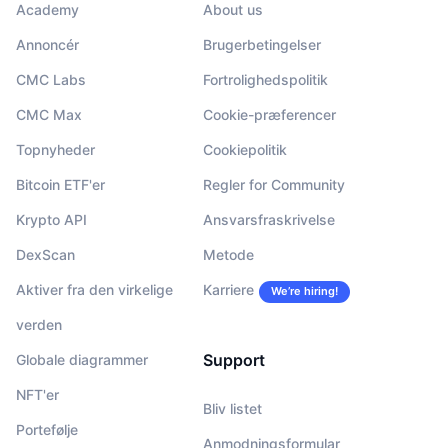
Academy
About us
Annoncér
Brugerbetingelser
CMC Labs
Fortrolighedspolitik
CMC Max
Cookie-præferencer
Topnyheder
Cookiepolitik
Bitcoin ETF'er
Regler for Community
Krypto API
Ansvarsfraskrivelse
DexScan
Metode
Aktiver fra den virkelige
Karriere
We’re hiring!
verden
Support
Globale diagrammer
NFT'er
Bliv listet
Portefølje
Anmodningsformular