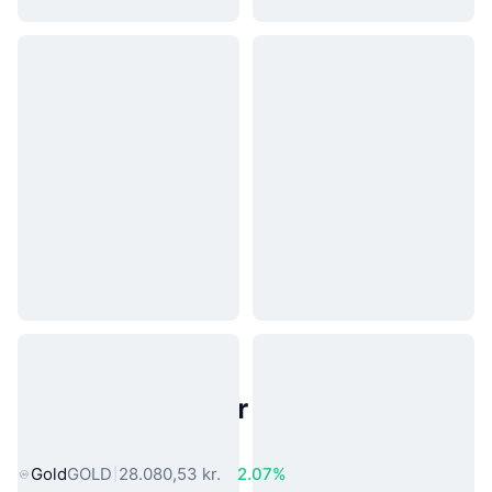
Populære aktiver fra den virkelige
verden
Gold
GOLD
28.080,53 kr.
2.07%