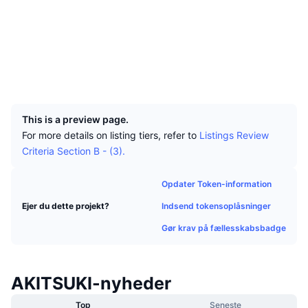
Tophandlere
Artikler
Indstrømninger/udstrømninger på børser
DEX API
Omregner
Sociale medier
Leaderboards
Spot
Kontrakter
0x9eFd...9a22A0
Stemning
Virksomhed
Nyhedsbrev
Indikatorer
Populære
Derivativer
Explorers
etherscan.io
Wallets
Priser
CMC Launch
Kommende
Kryptofrygt- og Kryptogrådighedsindeks.
UCID
22151
Ressourcer
CMC Labs
Nylig tilføjet
Altcoin-sæsonindeks
This is a preview page.
For more details on listing tiers, refer to
Listings Review
CMC Max
Vindere & Tabere
Markedscyklusindikatorer
Criteria Section B - (3).
Dokumentation
Topnyheder
Mest besøgte
Bitcoin-dominans
Opdater Token-information
FAQ
Telegram-bot
Indsend tokensoplåsninger
Ejer du dette projekt?
Community-stemning
CoinMarketCap 20-indeks
Gør krav på fællesskabsbadge
AI-integrationer
Annoncér
Blockchain-rangering
CoinMarketCap 100-indeks
CMC Agent Hub
AKITSUKI-nyheder
Forudsigelsesmarkeder
ETF-pengestrømme
Side-widgets
Markedsplads for færdigheder
Top
Seneste