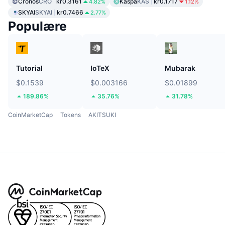
Cronos
CRO
kr0.3161
Kaspa
KAS
kr0.1717
4.82%
1.12%
SKYAI
SKYAI
kr0.7466
2.77%
Populære
Tutorial
IoTeX
Mubarak
$0.1539
$0.003166
$0.01899
189.86%
35.76%
31.78%
CoinMarketCap
Tokens
AKITSUKI