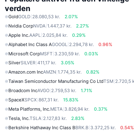
verden
Gold
GOLD
28.080,53 kr.
2.07%
Nvidia Corp
NVDA
1.447,37 kr.
2.27%
Apple Inc.
AAPL
2.025,84 kr.
0.29%
Alphabet Inc Class A
GOOGL
2.294,78 kr.
0.96%
Microsoft Corp
MSFT
3.230,59 kr.
0.03%
Silver
SILVER
411,17 kr.
3.05%
Amazon.com Inc
AMZN
1.774,35 kr.
0.82%
Taiwan Semiconductor Manufacturing Co Ltd
TSM
2.720,5 k
Broadcom Inc
AVGO
2.759,53 kr.
1.71%
SpaceX
SPCX
867,31 kr.
15.83%
Meta Platforms, Inc.
META
3.826,94 kr.
0.37%
Tesla, Inc.
TSLA
2.127,83 kr.
2.83%
Berkshire Hathaway Inc Class B
BRK.B
3.372,25 kr.
0.54%