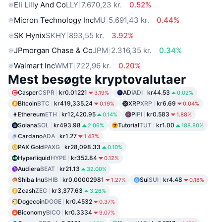
Eli Lilly And Co
LLY
7.670,23 kr.
0.52%
Micron Technology Inc
MU
5.691,43 kr.
0.44%
SK Hynix
SKHY
893,55 kr.
3.92%
JPmorgan Chase & Co
JPM
2.316,35 kr.
0.34%
Walmart Inc
WMT
722,96 kr.
0.20%
Mest besøgte kryptovalutaer
Casper
CSPR
kr0.01221
ADI
ADI
kr44.53
3.19%
0.02%
Bitcoin
BTC
kr419,335.24
XRP
XRP
kr6.69
0.19%
0.04%
Ethereum
ETH
kr12,420.95
Pi
PI
kr0.583
0.14%
1.88%
Solana
SOL
kr493.98
Tutorial
TUT
kr1.00
2.06%
188.80%
Cardano
ADA
kr1.27
1.43%
PAX Gold
PAXG
kr28,098.33
0.10%
Hyperliquid
HYPE
kr352.84
0.12%
Audiera
BEAT
kr21.13
32.00%
Shiba Inu
SHIB
kr0.00002981
Sui
SUI
kr4.48
1.27%
0.18%
Zcash
ZEC
kr3,377.63
3.26%
Dogecoin
DOGE
kr0.4532
0.37%
Biconomy
BICO
kr0.3334
9.07%