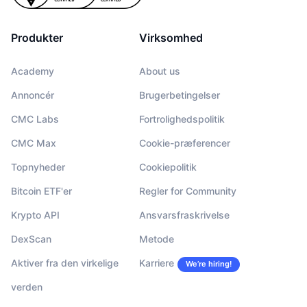
Produkter
Virksomhed
Academy
About us
Annoncér
Brugerbetingelser
CMC Labs
Fortrolighedspolitik
CMC Max
Cookie-præferencer
Topnyheder
Cookiepolitik
Bitcoin ETF'er
Regler for Community
Krypto API
Ansvarsfraskrivelse
DexScan
Metode
Aktiver fra den virkelige
Karriere
We’re hiring!
verden