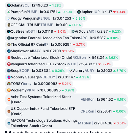
Solana
SOL
kr496.23
1.28%
Pump.fun
PUMP
kr0.01751
Jupiter
JUP
kr1.17
10.50%
1.93%
Pudgy Penguins
PENGU
kr0.04253
5.36%
OFFICIAL TRUMP
TRUMP
kr9.69
1.06%
QuStream
QST
kr0.0118
Ai Xovia
AIX
kr2.87
3.01%
9.23%
Argentine Football Association Fan Token
ARG
kr0.5287
0.10%
The Official 67 Coin
67
kr0.009294
3.71%
Mayflower AI
MAY
kr0.02109
1.51%
Rocket Lab Tokenized Stock (Ondo)
RKLBon
kr548.34
1.62%
Vanguard tokenized ETF (xStock)
VTIX
kr2,433.57
0.21%
Boop
BOOP
kr0.03384
Aurory
AURY
kr0.1002
0.26%
5.79%
Nobody Sausage
NOBODY
kr0.01147
4.23%
TORSY
torsy
kr0.0009098
5.21%
Pockemy
PKM
kr0.0006895
0.97%
Aehr Test Systems Tokenized Stock
AEHRon
kr664.52
0.19%
(Ondo)
US Copper Index Fund Tokenized ETF
CPERon
kr258.41
0.06%
(Ondo)
MACOM Technology Solutions Holdings
MTSIon
kr2,014.38
0.51%
Tokenized Stock (Ondo)