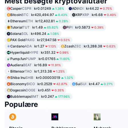
Mest besøgte kryptovalutaer
Casper
CSPR
kr0.01249
ADI
ADI
kr44.22
1.38%
0.75%
Bitcoin
BTC
kr420,494.97
XRP
XRP
kr6.68
0.43%
0.40%
Ethereum
ETH
kr12,402.81
0.28%
Tutorial
TUT
kr1.49
Pi
PI
kr0.5873
65.82%
0.39%
Solana
SOL
kr496.24
1.08%
PAX Gold
PAXG
kr27,947.58
0.52%
Cardano
ADA
kr1.27
Zcash
ZEC
kr3,288.38
1.13%
0.63%
Hyperliquid
HYPE
kr351.32
0.99%
Pump.fun
PUMP
kr0.01765
11.60%
Audiera
BEAT
kr16.89
11.91%
Bittensor
TAO
kr1,313.38
1.25%
Shiba Inu
SHIB
kr0.00003019
1.32%
Biconomy
BICO
kr0.2529
Sui
SUI
kr4.47
42.87%
0.27%
Dogecoin
DOGE
kr0.451
0.35%
Bubblemaps
BMT
kr0.247
177.96%
Populære