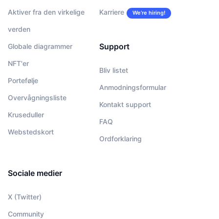
Aktiver fra den virkelige
Karriere
We’re hiring!
verden
Support
Globale diagrammer
NFT'er
Bliv listet
Portefølje
Anmodningsformular
Overvågningsliste
Kontakt support
Kruseduller
FAQ
Webstedskort
Ordforklaring
Sociale medier
X (Twitter)
Community