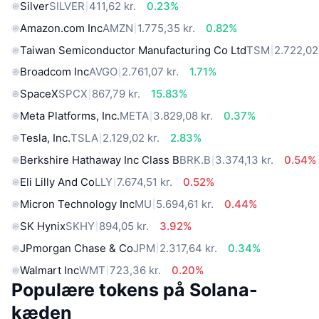
Silver
SILVER
411,62 kr.
0.23%
Amazon.com Inc
AMZN
1.775,35 kr.
0.82%
Taiwan Semiconductor Manufacturing Co Ltd
TSM
2.722,02 
Broadcom Inc
AVGO
2.761,07 kr.
1.71%
SpaceX
SPCX
867,79 kr.
15.83%
Meta Platforms, Inc.
META
3.829,08 kr.
0.37%
Tesla, Inc.
TSLA
2.129,02 kr.
2.83%
Berkshire Hathaway Inc Class B
BRK.B
3.374,13 kr.
0.54%
Eli Lilly And Co
LLY
7.674,51 kr.
0.52%
Micron Technology Inc
MU
5.694,61 kr.
0.44%
SK Hynix
SKHY
894,05 kr.
3.92%
JPmorgan Chase & Co
JPM
2.317,64 kr.
0.34%
Walmart Inc
WMT
723,36 kr.
0.20%
Populære tokens på Solana-
kæden