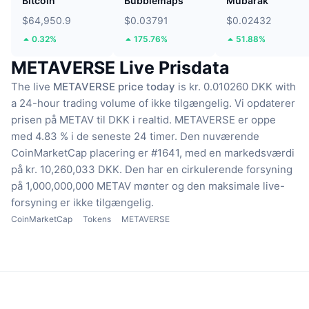
Bitcoin
Bubblemaps
Mubarak
$64,950.9
$0.03791
$0.02432
0.32%
175.76%
51.88%
METAVERSE Live Prisdata
The live
METAVERSE price today
is kr. 0.010260 DKK with
a 24-hour trading volume of ikke tilgængelig.
Vi opdaterer
prisen på METAV til DKK i realtid.
METAVERSE er oppe
med 4.83 % i de seneste 24 timer.
Den nuværende
CoinMarketCap placering er #1641, med en markedsværdi
på kr. 10,260,033 DKK.
Den har en cirkulerende forsyning
på 1,000,000,000 METAV mønter
og den maksimale live-
forsyning er ikke tilgængelig.
CoinMarketCap
Tokens
METAVERSE