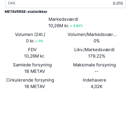
DKK
Populære
Krypto-ETF'er
Learn
CMC MCP
METAVERSE-statistikker
Ny
Markedsværdi
Bitcoin ETF'er
x402
Nyheder
10,26M kr.
4.82%
Krypto
Ethereum ETF'er
Volumen (24t.)
Volumen/Markedsværdi (24 ti
Academy
0 kr.
0%
0%
Politik
FDV
Likv./Markedsværdi
Teknisk analyse
Undersøgelser
10,26M kr.
179.22%
Sport
Samlede forsyning
Maksimale forsyning
RSI
Videoer
1B METAV
--
Finans
MACD
Cirkulerende forsyning
Indehavere
Ordforklaring
1B METAV
4,02K
Teknologi
Hjemmeside
Website
Derivativer
Kampagner
Sociale medier
NFT
Oversigt
Kontrakter
HCgvbV...3qkeN9
Airdrops
Explorers
solscan.io
Samlet NFT-statistikker
Likvidationer
Diamant-belønninger
Wallets