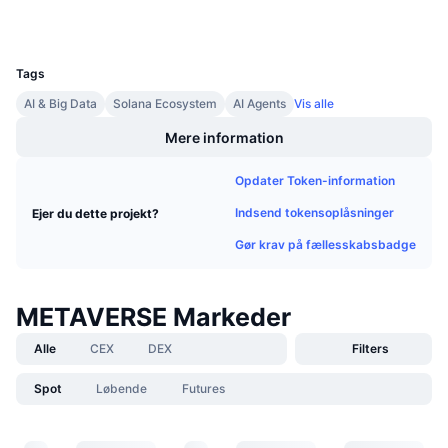
Kommende salg
Finansieringsrenter
Lær og tjen
UCID
35007
Tags
Kalendere
AI & Big Data
Solana Ecosystem
AI Agents
Vis alle
Mere information
ICO-kalender
Opdater Token-information
Begivenhedskalender
Indsend tokensoplåsninger
Ejer du dette projekt?
Gør krav på fællesskabsbadge
METAVERSE Markeder
Alle
CEX
DEX
Filters
Spot
Løbende
Futures