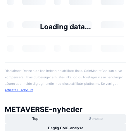
Loading data...
Disclaimer: Denne side kan indeholde affiliate-links. CoinMarketCap kan blive
kompenseret, hvis du besøger affiliate-links, og du foretager visse handlinger,
såsom at tilmelde dig og handle med disse affiliate-platforme. Se venligst
Affiliate Disclosure
.
METAVERSE-nyheder
Top
Seneste
Daglig CMC-analyse