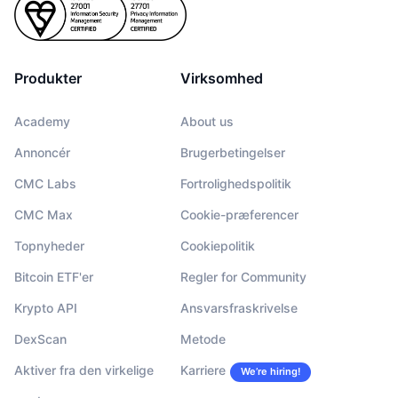
Produkter
Virksomhed
Academy
About us
Annoncér
Brugerbetingelser
CMC Labs
Fortrolighedspolitik
CMC Max
Cookie-præferencer
Topnyheder
Cookiepolitik
Bitcoin ETF'er
Regler for Community
Krypto API
Ansvarsfraskrivelse
DexScan
Metode
Aktiver fra den virkelige
Karriere
We’re hiring!