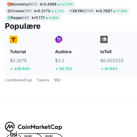
Biconomy
BICO
kr0.4598
22.25%
Cronos
CRO
kr0.3173
SKYAI
SKYAI
kr0.7887
2.21%
11.46%
Kaspa
KAS
kr0.172
0.60%
Populære
Tutorial
Audiera
IoTeX
$0.2076
$3.2
$0.003333
336.64%
50.74%
47.94%
CoinMarketCap
Tokens
999