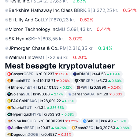
Tesla, Inc.
TSLA
2.127,83 kr.
2.83%
Berkshire Hathaway Inc Class B
BRK.B
3.372,25 kr.
0.54%
Eli Lilly And Co
LLY
7.670,23 kr.
0.52%
Micron Technology Inc
MU
5.691,43 kr.
0.44%
SK Hynix
SKHY
893,55 kr.
3.92%
JPmorgan Chase & Co
JPM
2.316,35 kr.
0.34%
Walmart Inc
WMT
722,96 kr.
0.20%
Mest besøgte kryptovalutaer
Casper
CSPR
kr0.01237
ADI
ADI
kr44.53
1.98%
0.04%
Bitcoin
BTC
kr419,118.71
XRP
XRP
kr6.73
0.26%
0.60%
Ethereum
ETH
kr12,401.55
Pi
PI
kr0.5899
0.12%
0.24%
Solana
SOL
kr493.68
Cardano
ADA
kr1.28
2.17%
0.63%
PAX Gold
PAXG
kr28,091.22
0.16%
Tutorial
TUT
kr1.34
336.65%
Hyperliquid
HYPE
kr353.93
0.68%
Shiba Inu
SHIB
kr0.00002991
Sui
SUI
kr4.49
1.22%
1.67%
Audiera
BEAT
kr20.67
Zcash
ZEC
kr3,297.63
50.75%
0.85%
Dogecoin
DOGE
kr0.4537
0.25%