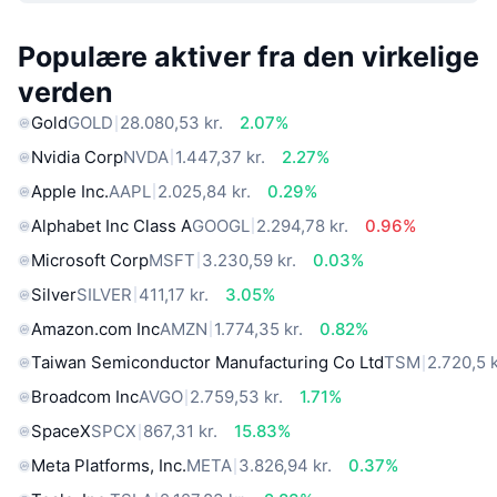
Populære aktiver fra den virkelige
verden
Gold
GOLD
28.080,53 kr.
2.07%
Nvidia Corp
NVDA
1.447,37 kr.
2.27%
Apple Inc.
AAPL
2.025,84 kr.
0.29%
Alphabet Inc Class A
GOOGL
2.294,78 kr.
0.96%
Microsoft Corp
MSFT
3.230,59 kr.
0.03%
Silver
SILVER
411,17 kr.
3.05%
Amazon.com Inc
AMZN
1.774,35 kr.
0.82%
Taiwan Semiconductor Manufacturing Co Ltd
TSM
2.720,5 k
Broadcom Inc
AVGO
2.759,53 kr.
1.71%
SpaceX
SPCX
867,31 kr.
15.83%
Meta Platforms, Inc.
META
3.826,94 kr.
0.37%