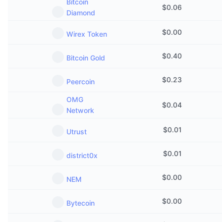
Bitcoin
$
0.06
Diamond
$
0.00
Wirex Token
$
0.40
Bitcoin Gold
$
0.23
Peercoin
OMG
$
0.04
Network
$
0.01
Utrust
$
0.01
district0x
$
0.00
NEM
$
0.00
Bytecoin