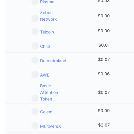
$
0.08
Plasma
Trendující
Kryptoměnové ETF
Naučte se
CMC MCP
Zebec
$
0.00
Network
Nové
Bitcoin ETF
x402
Zprávy
$
0.00
Telcoin
Krypto
Ethereum ETF
Akademie
$
0.01
Chiliz
Politika
Technická analýza
Prozkoumat
$
0.07
Decentraland
Sporty
RSI
Videa
$
0.06
AWE
Finance
MACD
Slovník
Basic
Technologie
Attention
$
0.07
Token
Deriváty
Kampaně
NFT
$
0.09
Golem
Přehled
Airdrops
Celkové NFT statistiky
$
2.67
MultiversX
Likvidace
Diamantové odměny