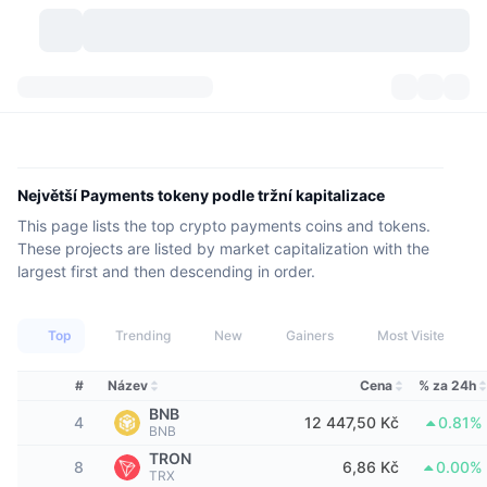
Kryptoměny
Přehledy
Kryptoměny
DexScan
Trhy
Hodnocení
Největší Payments tokeny podle tržní kapitalizace
This page lists the top crypto payments coins and tokens.
Signály
Burzy
Kategorie
New
Přehled trhu
These projects are listed by market capitalization with the
largest first and then descending in order.
Trendující
Komunita
Historické snímky
Spotový trh
Centralizované burzy
Nový
Feedy
API
Odemknutí tokenů
Top
Počet kryptoměn
Trending
New
Gainers
Most Visited
Spot
Rostoucí
Témata
#
Název
Cena
% za 24h
Výnosy
Produkty
Bitcoin pokladny
Deriváty
API
BNB
4
12 447,50 Kč
0.81%
BNB
Průzkumník meme
Lives
Aktiva skutečného světa
BNB pokladny
Produkty
Krypto API
Decentralizované burzy
TRON
8
6,86 Kč
0.00%
TRX