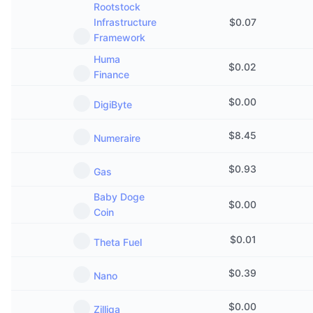
Rootstock
Připravované prodeje
Sazby financování
Učte se a vydělávejte
Infrastructure
$
0.07
Framework
Huma
Kalendáře
$
0.02
Finance
Kalendář ICO
$
0.00
DigiByte
Kalendář událostí
$
8.45
Numeraire
$
0.93
Gas
Baby Doge
$
0.00
Coin
$
0.01
Theta Fuel
$
0.39
Nano
$
0.00
Zilliqa