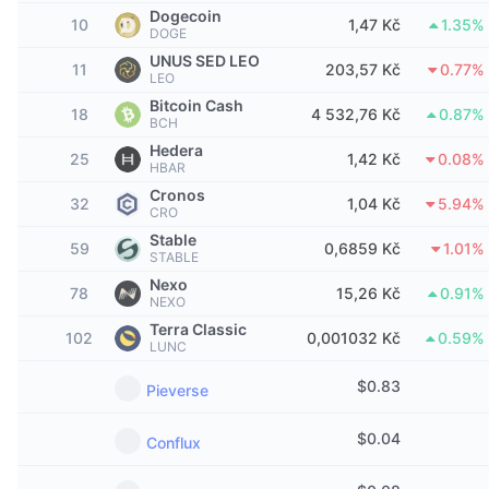
Nejlepší obchodníci
Články
Přílivy/odlivy na burzy
DEX API
Konvertor
Dogecoin
Žebříčky
Spot
10
1,47 Kč
1.35%
DOGE
Nálada
UNUS SED LEO
Podnik
Newsletter
11
203,57 Kč
0.77%
Indikátory
Trendující
Deriváty
LEO
Bitcoin Cash
18
4 532,76 Kč
0.87%
Ceník
CMC Launch
BCH
Nadcházející
Fear and Greed Index
Hedera
25
1,42 Kč
0.08%
Zdroje
CMC Labs
HBAR
Nedávno přidané
Index sezóny altcoinů
Cronos
32
1,04 Kč
5.94%
CRO
CMC Max
Vítězové a poražení
Ukazatele tržního cyklu
Stable
Dokumentace
59
0,6859 Kč
1.01%
STABLE
Hlavní zprávy
Nejnavštěvovanější
Dominance Bitcoinu
Nexo
78
15,26 Kč
0.91%
FAQ
NEXO
Telegram bot
Terra Classic
Sentiment komunity
Index CoinMarketCap 20
102
0,001032 Kč
0.59%
LUNC
Integrace AI
Inzerovat
$
0.83
Žebříček chainů
Index CoinMarketCap 100
Pieverse
CMC Centrum pro agenty
$
0.04
Conflux
Predikční trhy
Tooky ETF
Webové widgety
Tržiště dovedností