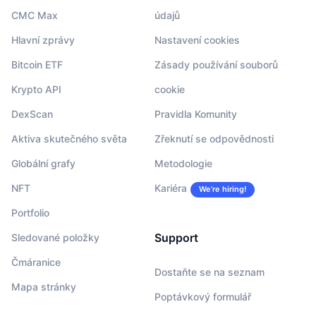
CMC Max
údajů
Hlavní zprávy
Nastavení cookies
Bitcoin ETF
Zásady používání souborů
Krypto API
cookie
DexScan
Pravidla Komunity
Aktiva skutečného světa
Zřeknutí se odpovědnosti
Globální grafy
Metodologie
NFT
Kariéra
We’re hiring!
Portfolio
Support
Sledované položky
Čmáranice
Dostaňte se na seznam
Mapa stránky
Poptávkový formulář