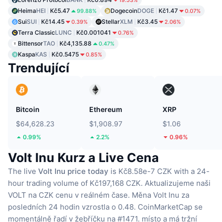
19.53%
Heima
HEI
Kč5.47
Dogecoin
DOGE
Kč1.47
99.88%
0.07%
Sui
SUI
Kč14.45
Stellar
XLM
Kč3.45
0.39%
2.06%
Terra Classic
LUNC
Kč0.001041
0.76%
Bittensor
TAO
Kč4,135.88
0.47%
Kaspa
KAS
Kč0.5475
0.85%
Trendující
Bitcoin
Ethereum
XRP
$64,628.23
$1,908.97
$1.06
0.99%
2.2%
0.96%
Volt Inu Kurz a Live Cena
The live
Volt Inu price today
is Kč8.58e-7 CZK with a 24-
hour trading volume of Kč197,168 CZK.
Aktualizujeme naši
VOLT na CZK cenu v reálném čase.
Měna Volt Inu za
posledních 24 hodin vzrostla o 0.48.
CoinMarketCap se
momentálně řadí v žebříčku na #1471. místo a má tržní