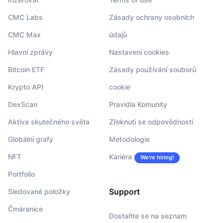
CMC Labs
Zásady ochrany osobních
CMC Max
údajů
Hlavní zprávy
Nastavení cookies
Bitcoin ETF
Zásady používání souborů
Krypto API
cookie
DexScan
Pravidla Komunity
Aktiva skutečného světa
Zřeknutí se odpovědnosti
Globální grafy
Metodologie
NFT
Kariéra
We’re hiring!
Portfolio
Support
Sledované položky
Čmáranice
Dostaňte se na seznam