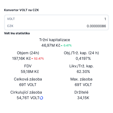
Trendující
Kryptoměnové ETF
Naučte se
CMC MCP
Konvertor VOLT na CZK
Nové
Bitcoin ETF
VOLT
x402
Zprávy
CZK
Krypto
Ethereum ETF
Akademie
Volt Inu statistika
Tržní kapitalizace
Politika
Technická analýza
Prozkoumat
46,97M Kč
0.47%
Sporty
Objem (24h)
Obj./Trž. kap. (24 h)
RSI
Videa
197,16K Kč
0,4197%
52.47%
Finance
FDV
Likv./Trž. kap.
MACD
Slovník
59,18M Kč
62.30%
Technologie
Celková zásoba
Max. zásoba
Deriváty
Kampaně
69T VOLT
69T VOLT
Cirkulující zásoba
Držitelé
NFT
Přehled
Airdrops
54,76T VOLT
34,15K
Celkové NFT statistiky
Webová stránka
Website
Whitepaper
Likvidace
Diamantové odměny