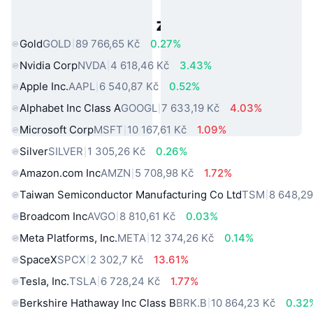
Populární aktiva z reálného světa
Gold
GOLD
89 766,65 Kč
0.27%
Nvidia Corp
NVDA
4 618,46 Kč
3.43%
Apple Inc.
AAPL
6 540,87 Kč
0.52%
Alphabet Inc Class A
GOOGL
7 633,19 Kč
4.03%
Microsoft Corp
MSFT
10 167,61 Kč
1.09%
Silver
SILVER
1 305,26 Kč
0.26%
Amazon.com Inc
AMZN
5 708,98 Kč
1.72%
Taiwan Semiconductor Manufacturing Co Ltd
TSM
8 648,29
Broadcom Inc
AVGO
8 810,61 Kč
0.03%
Meta Platforms, Inc.
META
12 374,26 Kč
0.14%
SpaceX
SPCX
2 302,7 Kč
13.61%
Tesla, Inc.
TSLA
6 728,24 Kč
1.77%
Berkshire Hathaway Inc Class B
BRK.B
10 864,23 Kč
0.32