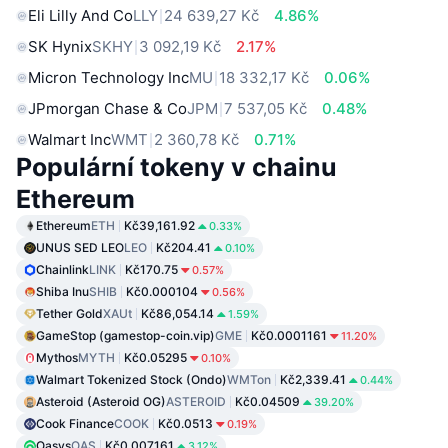
Eli Lilly And Co
LLY
24 639,27 Kč
4.86%
SK Hynix
SKHY
3 092,19 Kč
2.17%
Micron Technology Inc
MU
18 332,17 Kč
0.06%
JPmorgan Chase & Co
JPM
7 537,05 Kč
0.48%
Walmart Inc
WMT
2 360,78 Kč
0.71%
Populární tokeny v chainu
Ethereum
Ethereum
ETH
Kč39,161.92
0.33%
UNUS SED LEO
LEO
Kč204.41
0.10%
Chainlink
LINK
Kč170.75
0.57%
Shiba Inu
SHIB
Kč0.000104
0.56%
Tether Gold
XAUt
Kč86,054.14
1.59%
GameStop (gamestop-coin.vip)
GME
Kč0.0001161
11.20%
Mythos
MYTH
Kč0.05295
0.10%
Walmart Tokenized Stock (Ondo)
WMTon
Kč2,339.41
0.44%
Asteroid (Asteroid OG)
ASTEROID
Kč0.04509
39.20%
Cook Finance
COOK
Kč0.0513
0.19%
Oasys
OAS
Kč0.007161
3.12%