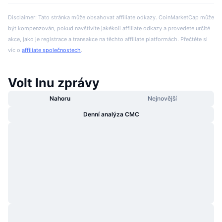
Disclaimer: Tato stránka může obsahovat affiliate odkazy. CoinMarketCap může
být kompenzován, pokud navštívíte jakékoli affiliate odkazy a provedete určité
akce, jako je registrace a transakce na těchto affiliate platformách. Přečtěte si
víc o
affiliate společnostech
.
Volt Inu zprávy
Nahoru
Nejnovější
Denní analýza CMC