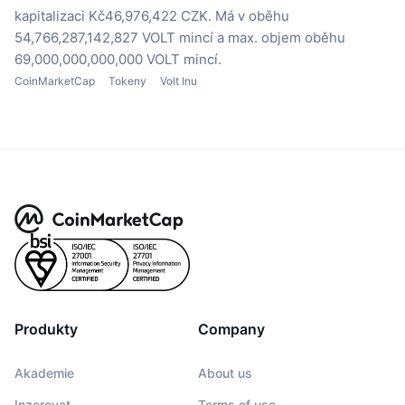
kapitalizaci Kč46,976,422 CZK.
Má v oběhu
54,766,287,142,827 VOLT mincí
a max. objem oběhu
69,000,000,000,000 VOLT mincí.
CoinMarketCap
Tokeny
Volt Inu
Produkty
Company
Akademie
About us
Inzerovat
Terms of use