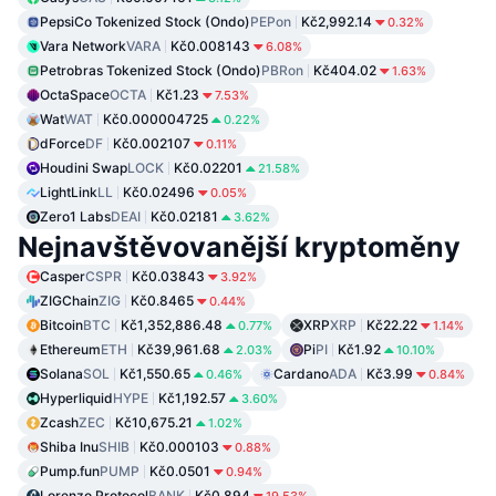
PepsiCo Tokenized Stock (Ondo)
PEPon
Kč2,992.14
0.32%
Vara Network
VARA
Kč0.008143
6.08%
Petrobras Tokenized Stock (Ondo)
PBRon
Kč404.02
1.63%
OctaSpace
OCTA
Kč1.23
7.53%
Wat
WAT
Kč0.000004725
0.22%
dForce
DF
Kč0.002107
0.11%
Houdini Swap
LOCK
Kč0.02201
21.58%
LightLink
LL
Kč0.02496
0.05%
Zero1 Labs
DEAI
Kč0.02181
3.62%
Nejnavštěvovanější kryptoměny
Casper
CSPR
Kč0.03843
3.92%
ZIGChain
ZIG
Kč0.8465
0.44%
Bitcoin
BTC
Kč1,352,886.48
XRP
XRP
Kč22.22
0.77%
1.14%
Ethereum
ETH
Kč39,961.68
Pi
PI
Kč1.92
2.03%
10.10%
Solana
SOL
Kč1,550.65
Cardano
ADA
Kč3.99
0.46%
0.84%
Hyperliquid
HYPE
Kč1,192.57
3.60%
Zcash
ZEC
Kč10,675.21
1.02%
Shiba Inu
SHIB
Kč0.000103
0.88%
Pump.fun
PUMP
Kč0.0501
0.94%
Lorenzo Protocol
BANK
Kč0.894