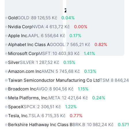
Populární aktiva z reálného světa
Gold
GOLD
89 126,55 Kč
0.04%
Nvidia Corp
NVDA
4 613,72 Kč
0.00%
Apple Inc.
AAPL
6 556,64 Kč
0.17%
Alphabet Inc Class A
GOOGL
7 565,21 Kč
0.82%
Microsoft Corp
MSFT
10 403,93 Kč
1.41%
Silver
SILVER
1 287,52 Kč
0.15%
Amazon.com Inc
AMZN
5 745,68 Kč
0.13%
Taiwan Semiconductor Manufacturing Co Ltd
TSM
8 846,24
Broadcom Inc
AVGO
8 904,56 Kč
1.15%
Meta Platforms, Inc.
META
12 421,64 Kč
0.24%
SpaceX
SPCX
2 306,51 Kč
1.22%
Tesla, Inc.
TSLA
6 715,35 Kč
0.77%
Berkshire Hathaway Inc Class B
BRK.B
10 982,24 Kč
0.57