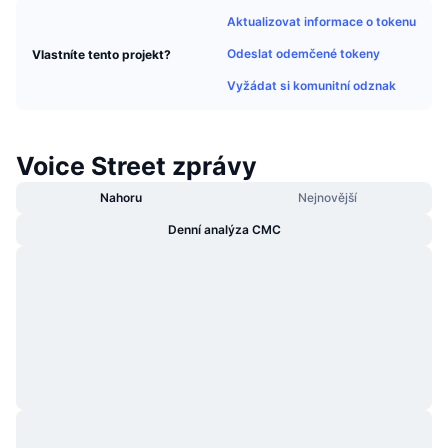
Trendující
Kryptoměnové ETF
Aktualizovat informace o tokenu
Naučte se
CMC MCP
Odeslat odemčené tokeny
Vlastníte tento projekt?
Nové
Bitcoin ETF
x402
Zprávy
Vyžádat si komunitní odznak
Krypto
Ethereum ETF
Akademie
Voice Street zprávy
Politika
Technická analýza
Prozkoumat
Nahoru
Nejnovější
Sporty
RSI
Videa
Denní analýza CMC
Finance
MACD
Slovník
Technologie
Deriváty
Kampaně
NFT
Přehled
Airdrops
Celkové NFT statistiky
Likvidace
Diamantové odměny