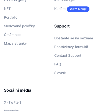
NFT
Kariéra
We’re hiring!
Portfolio
Support
Sledované položky
Čmáranice
Dostaňte se na seznam
Mapa stránky
Poptávkový formulář
Contact Support
FAQ
Slovník
Sociální média
X (Twitter)
Komunita