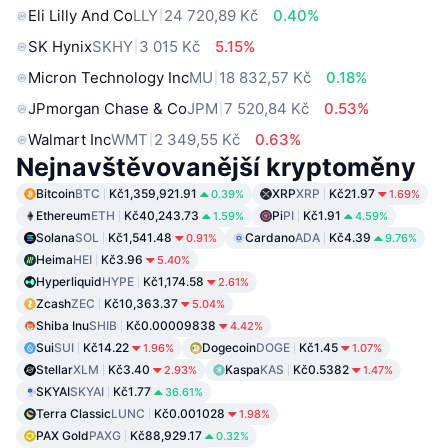
Eli Lilly And Co
LLY
24 720,89 Kč
0.40%
SK Hynix
SKHY
3 015 Kč
5.15%
Micron Technology Inc
MU
18 832,57 Kč
0.18%
JPmorgan Chase & Co
JPM
7 520,84 Kč
0.53%
Walmart Inc
WMT
2 349,55 Kč
0.63%
Nejnavštěvovanější kryptoměny
Bitcoin
BTC
Kč1,359,921.91
XRP
XRP
Kč21.97
0.39%
1.69%
Ethereum
ETH
Kč40,243.73
Pi
PI
Kč1.91
1.59%
4.59%
Solana
SOL
Kč1,541.48
Cardano
ADA
Kč4.39
0.91%
9.76%
Heima
HEI
Kč3.96
5.40%
Hyperliquid
HYPE
Kč1,174.58
2.61%
Zcash
ZEC
Kč10,363.37
5.04%
Shiba Inu
SHIB
Kč0.00009838
4.42%
Sui
SUI
Kč14.22
Dogecoin
DOGE
Kč1.45
1.96%
1.07%
Stellar
XLM
Kč3.40
Kaspa
KAS
Kč0.5382
2.93%
1.47%
SKYAI
SKYAI
Kč1.77
36.61%
Terra Classic
LUNC
Kč0.001028
1.98%
PAX Gold
PAXG
Kč88,929.17
0.32%