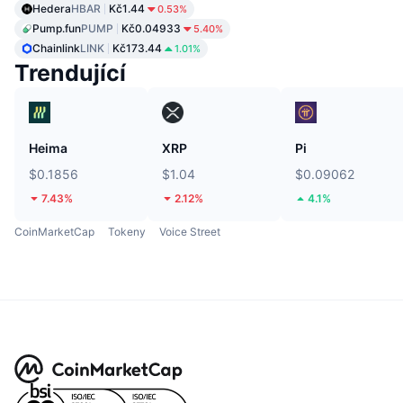
Hedera
HBAR
Kč1.44
0.53%
Pump.fun
PUMP
Kč0.04933
5.40%
Chainlink
LINK
Kč173.44
1.01%
Trendující
Heima
XRP
Pi
$0.1856
$1.04
$0.09062
7.43%
2.12%
4.1%
CoinMarketCap
Tokeny
Voice Street