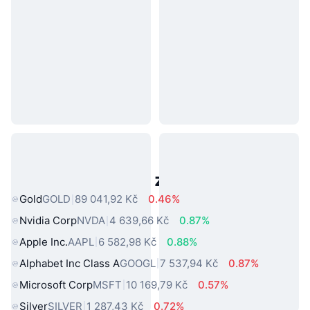
Populární aktiva z reálného světa
Gold
GOLD
89 041,92 Kč
0.46%
Nvidia Corp
NVDA
4 639,66 Kč
0.87%
Apple Inc.
AAPL
6 582,98 Kč
0.88%
Alphabet Inc Class A
GOOGL
7 537,94 Kč
0.87%
Microsoft Corp
MSFT
10 169,79 Kč
0.57%
Silver
SILVER
1 287,43 Kč
0.72%