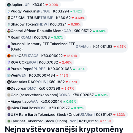
Jupiter
JUP
Kč3.92
0.99%
Pudgy Penguins
PENGU
Kč0.1294
1.42%
OFFICIAL TRUMP
TRUMP
Kč30.62
0.69%
Shadow Token
SHDW
Kč0.3324
0.39%
Central African Republic Meme
CAR
Kč0.05712
0.58%
Roam
ROAM
Kč0.1783
5.57%
Roundhill Memory ETF Tokenized ETF
DRAMon
Kč1,081.68
4.74%
(Ondo)
elizaOS
ELIZAOS
Kč0.006022
18.91%
ROA CORE
ROA
Kč0.07032
2.46%
Purple Pepe
$PURPE
Kč0.0001688
1.46%
Wen
WEN
Kč0.00007484
4.12%
Star Atlas DAO
POLIS
Kč0.1882
1.77%
DeLorean
DMC
Kč0.007398
3.67%
Coin (reservebankapp.com)
COINS
Kč0.002067
0.53%
Aiagent.app
AAA
Kč0.002044
0.99%
Ibiza Final Boss
BOSS
Kč0.002177
0.92%
USA Rare Earth Tokenized Stock (Ondo)
USARon
Kč361.47
1.33%
Fabrinet Tokenized Stock (Ondo)
FNon
Kč11,012.51
1.15%
Nejnavštěvovanější kryptoměny