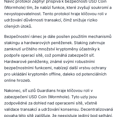
Navíc protokol Zephyr přispívá k bezpečnosti USD Coin
(Wormhole) tím, že nabízí funkce, které zvyšují soukromí a
nevystopovatelnost. Tento protokol hraje klíčovou roli v
udržování důvěrnosti transakcí, čímž snižuje riziko
cílených útoků.
Bezpečnostní rámec je dále posílen použitím mechanismů
stakingu a hardwarových peněženek. Staking zahrnuje
zamknutí určitého množství kryptoměny účastníky k
podpoře operací sítě, což pomáhá zabezpečit síť.
Hardwarové peněženky, známé svými robustními
bezpečnostními funkcemi, nabízejí další vrstvu ochrany
pro ukládání kryptoměn offline, daleko od potenciálních
online hrozeb.
Nakonec, síť uzlů Guardians hraje klíčovou roli v
zabezpečení USD Coin (Wormhole). Tyto uzly jsou
zodpovědné za dohled nad operacemi sítě, včetně
validace transakcí a udržování konsensu. Decentralizovaná
povaha této sítě zajišťuje, že neexistuje jediný bod selhání,