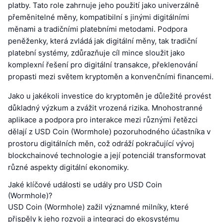
platby. Tato role zahrnuje jeho použití jako univerzálně
přeměnitelné měny, kompatibilní s jinými digitálními
měnami a tradičními platebními metodami. Podpora
peněženky, která zvládá jak digitální měny, tak tradiční
platební systémy, zdůrazňuje cíl mince sloužit jako
komplexní řešení pro digitální transakce, překlenování
propasti mezi světem kryptoměn a konvenčními financemi.
Jako u jakékoli investice do kryptoměn je důležité provést
důkladný výzkum a zvážit vrozená rizika. Mnohostranné
aplikace a podpora pro interakce mezi různými řetězci
dělají z USD Coin (Wormhole) pozoruhodného účastníka v
prostoru digitálních měn, což odráží pokračující vývoj
blockchainové technologie a její potenciál transformovat
různé aspekty digitální ekonomiky.
Jaké klíčové události se udály pro USD Coin
(Wormhole)?
USD Coin (Wormhole) zažil významné milníky, které
přispěly k jeho rozvoji a integraci do ekosystému