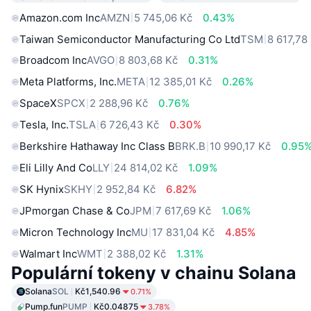
Amazon.com Inc
AMZN
5 745,06 Kč
0.43%
Taiwan Semiconductor Manufacturing Co Ltd
TSM
8 617,78
Broadcom Inc
AVGO
8 803,68 Kč
0.31%
Meta Platforms, Inc.
META
12 385,01 Kč
0.26%
SpaceX
SPCX
2 288,96 Kč
0.76%
Tesla, Inc.
TSLA
6 726,43 Kč
0.30%
Berkshire Hathaway Inc Class B
BRK.B
10 990,17 Kč
0.95
Eli Lilly And Co
LLY
24 814,02 Kč
1.09%
SK Hynix
SKHY
2 952,84 Kč
6.82%
JPmorgan Chase & Co
JPM
7 617,69 Kč
1.06%
Micron Technology Inc
MU
17 831,04 Kč
4.85%
Walmart Inc
WMT
2 388,02 Kč
1.31%
Populární tokeny v chainu Solana
Solana
SOL
Kč1,540.96
0.71%
Pump.fun
PUMP
Kč0.04875
3.78%