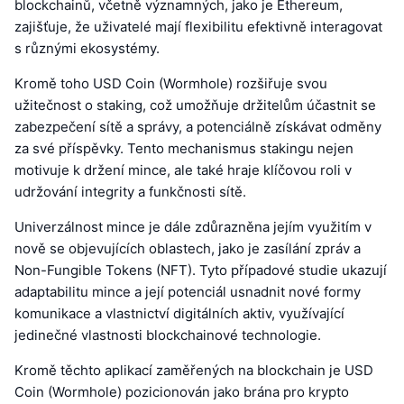
blockchainů, včetně významných, jako je Ethereum,
zajišťuje, že uživatelé mají flexibilitu efektivně interagovat
s různými ekosystémy.
Kromě toho USD Coin (Wormhole) rozšiřuje svou
užitečnost o staking, což umožňuje držitelům účastnit se
zabezpečení sítě a správy, a potenciálně získávat odměny
za své příspěvky. Tento mechanismus stakingu nejen
motivuje k držení mince, ale také hraje klíčovou roli v
udržování integrity a funkčnosti sítě.
Univerzálnost mince je dále zdůrazněna jejím využitím v
nově se objevujících oblastech, jako je zasílání zpráv a
Non-Fungible Tokens (NFT). Tyto případové studie ukazují
adaptabilitu mince a její potenciál usnadnit nové formy
komunikace a vlastnictví digitálních aktiv, využívající
jedinečné vlastnosti blockchainové technologie.
Kromě těchto aplikací zaměřených na blockchain je USD
Coin (Wormhole) pozicionován jako brána pro krypto