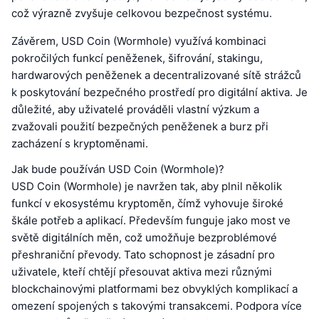
což výrazně zvyšuje celkovou bezpečnost systému.
Závěrem, USD Coin (Wormhole) využívá kombinaci
pokročilých funkcí peněženek, šifrování, stakingu,
hardwarových peněženek a decentralizované sítě strážců
k poskytování bezpečného prostředí pro digitální aktiva. Je
důležité, aby uživatelé prováděli vlastní výzkum a
zvažovali použití bezpečných peněženek a burz při
zacházení s kryptoměnami.
Jak bude používán USD Coin (Wormhole)?
USD Coin (Wormhole) je navržen tak, aby plnil několik
funkcí v ekosystému kryptoměn, čímž vyhovuje široké
škále potřeb a aplikací. Především funguje jako most ve
světě digitálních měn, což umožňuje bezproblémové
přeshraniční převody. Tato schopnost je zásadní pro
uživatele, kteří chtějí přesouvat aktiva mezi různými
blockchainovými platformami bez obvyklých komplikací a
omezení spojených s takovými transakcemi. Podpora více