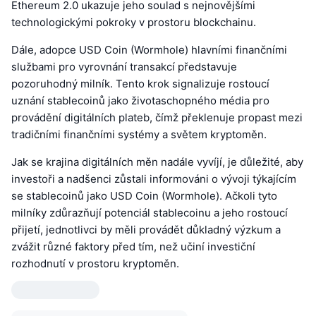
Ethereum 2.0 ukazuje jeho soulad s nejnovějšími
technologickými pokroky v prostoru blockchainu.
Dále, adopce USD Coin (Wormhole) hlavními finančními
službami pro vyrovnání transakcí představuje
pozoruhodný milník. Tento krok signalizuje rostoucí
uznání stablecoinů jako životaschopného média pro
provádění digitálních plateb, čímž překlenuje propast mezi
tradičními finančními systémy a světem kryptoměn.
Jak se krajina digitálních měn nadále vyvíjí, je důležité, aby
investoři a nadšenci zůstali informováni o vývoji týkajícím
se stablecoinů jako USD Coin (Wormhole). Ačkoli tyto
milníky zdůrazňují potenciál stablecoinu a jeho rostoucí
přijetí, jednotlivci by měli provádět důkladný výzkum a
zvážit různé faktory před tím, než učiní investiční
rozhodnutí v prostoru kryptoměn.