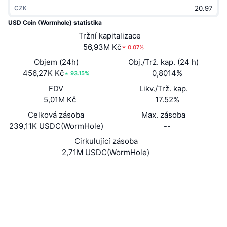
CZK
Trendující
Kryptoměnové ETF
Naučte se
CMC MCP
USD Coin (Wormhole) statistika
Nové
Bitcoin ETF
Tržní kapitalizace
x402
Zprávy
56,93M Kč
0.07%
Krypto
Ethereum ETF
Objem (24h)
Obj./Trž. kap. (24 h)
Akademie
456,27K Kč
0,8014%
93.15%
Politika
FDV
Likv./Trž. kap.
Technická analýza
Prozkoumat
5,01M Kč
17.52%
Sporty
RSI
Celková zásoba
Videa
Max. zásoba
239,11K USDC(WormHole)
--
Finance
MACD
Slovník
Cirkulující zásoba
2,71M USDC(WormHole)
Technologie
Deriváty
Kampaně
Webová stránka
Website
Sociální média
NFT
Přehled
Airdrops
A9mUU4...9ji3FM
Kontrakty
Celkové NFT statistiky
Likvidace
2.6
Diamantové odměny
Hodnocení (CertiK)