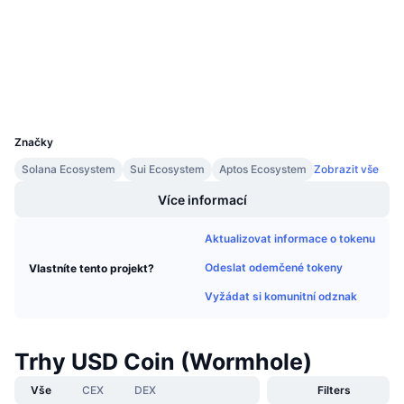
Připravované prodeje
solscan.io
Explorers
Sazby financování
Učte se a vydělávejte
Wallets
Kalendáře
UCID
20650
Kalendář ICO
Značky
Solana Ecosystem
Sui Ecosystem
Aptos Ecosystem
Zobrazit vše
Kalendář událostí
Více informací
Aktualizovat informace o tokenu
Odeslat odemčené tokeny
Vlastníte tento projekt?
Vyžádat si komunitní odznak
Trhy USD Coin (Wormhole)
Vše
CEX
DEX
Filters