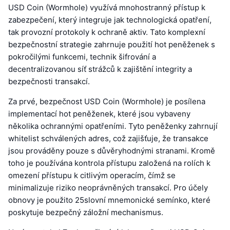
USD Coin (Wormhole) využívá mnohostranný přístup k
zabezpečení, který integruje jak technologická opatření,
tak provozní protokoly k ochraně aktiv. Tato komplexní
bezpečnostní strategie zahrnuje použití hot peněženek s
pokročilými funkcemi, technik šifrování a
decentralizovanou síť strážců k zajištění integrity a
bezpečnosti transakcí.
Za prvé, bezpečnost USD Coin (Wormhole) je posílena
implementací hot peněženek, které jsou vybaveny
několika ochrannými opatřeními. Tyto peněženky zahrnují
whitelist schválených adres, což zajišťuje, že transakce
jsou prováděny pouze s důvěryhodnými stranami. Kromě
toho je používána kontrola přístupu založená na rolích k
omezení přístupu k citlivým operacím, čímž se
minimalizuje riziko neoprávněných transakcí. Pro účely
obnovy je použito 25slovní mnemonické semínko, které
poskytuje bezpečný záložní mechanismus.