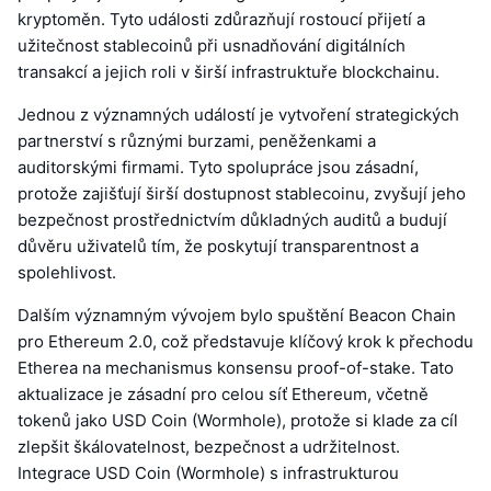
kryptoměn. Tyto události zdůrazňují rostoucí přijetí a
užitečnost stablecoinů při usnadňování digitálních
transakcí a jejich roli v širší infrastruktuře blockchainu.
Jednou z významných událostí je vytvoření strategických
partnerství s různými burzami, peněženkami a
auditorskými firmami. Tyto spolupráce jsou zásadní,
protože zajišťují širší dostupnost stablecoinu, zvyšují jeho
bezpečnost prostřednictvím důkladných auditů a budují
důvěru uživatelů tím, že poskytují transparentnost a
spolehlivost.
Dalším významným vývojem bylo spuštění Beacon Chain
pro Ethereum 2.0, což představuje klíčový krok k přechodu
Etherea na mechanismus konsensu proof-of-stake. Tato
aktualizace je zásadní pro celou síť Ethereum, včetně
tokenů jako USD Coin (Wormhole), protože si klade za cíl
zlepšit škálovatelnost, bezpečnost a udržitelnost.
Integrace USD Coin (Wormhole) s infrastrukturou