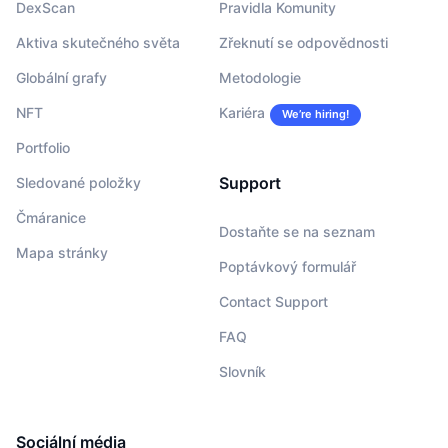
DexScan
Pravidla Komunity
Aktiva skutečného světa
Zřeknutí se odpovědnosti
Globální grafy
Metodologie
NFT
Kariéra
We’re hiring!
Portfolio
Support
Sledované položky
Čmáranice
Dostaňte se na seznam
Mapa stránky
Poptávkový formulář
Contact Support
FAQ
Slovník
Sociální média