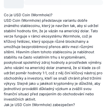
Co je USD Coin (Wormhole)?
USD Coin (Wormhole) představuje variantu dobře
známého stablecoinu, který je navržen tak, aby si udržel
stabilní hodnotu tím, že je vázán na americký dolar. Tato
verze funguje v rámci ekosystému Wormhole, což je
křížový řetězec, který spojuje různé blockchainy a
umožňuje bezproblémový přenos aktiv mezi různými
sítěmi. Hlavním cílem tohoto stablecoinu je nabídnout
stabilitu na často volatilním trhu s kryptoměnami,
poskytovat spolehlivý zdroj hodnoty a prostředek výměny.
Jeho vázání na americký dolar znamená, že si klade za cíl
udržet poměr hodnoty 1:1, což z něj činí klíčový nástroj pro
obchodníky a investory, kteří se snaží chránit před tržními
výkyvy. Stejně jako u jakékoli kryptoměny je důležité, aby
jednotlivci prováděli důkladný výzkum a zvážili svou
finanční situaci před zapojením do obchodování nebo
investičních aktivit.
Jak je USD Coin (Wormhole) zabezpečen?