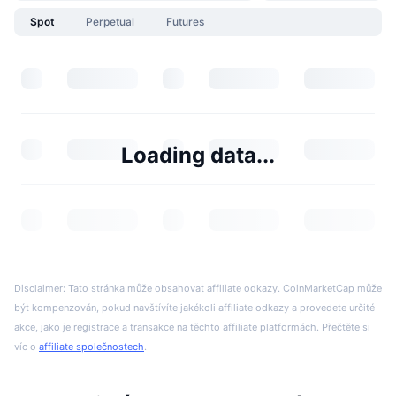
Spot
Perpetual
Futures
Loading data...
Disclaimer: Tato stránka může obsahovat affiliate odkazy. CoinMarketCap může
být kompenzován, pokud navštívíte jakékoli affiliate odkazy a provedete určité
akce, jako je registrace a transakce na těchto affiliate platformách. Přečtěte si
víc o
affiliate společnostech
.