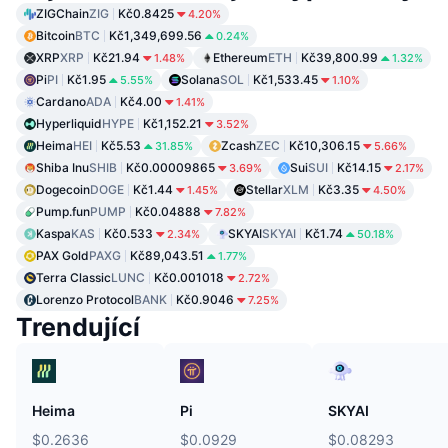
ZIGChain
ZIG
Kč0.8425
4.20%
Bitcoin
BTC
Kč1,349,699.56
0.24%
XRP
XRP
Kč21.94
Ethereum
ETH
Kč39,800.99
1.48%
1.32%
Pi
PI
Kč1.95
Solana
SOL
Kč1,533.45
5.55%
1.10%
Cardano
ADA
Kč4.00
1.41%
Hyperliquid
HYPE
Kč1,152.21
3.52%
Heima
HEI
Kč5.53
Zcash
ZEC
Kč10,306.15
31.85%
5.66%
Shiba Inu
SHIB
Kč0.00009865
Sui
SUI
Kč14.15
3.69%
2.17%
Dogecoin
DOGE
Kč1.44
Stellar
XLM
Kč3.35
1.45%
4.50%
Pump.fun
PUMP
Kč0.04888
7.82%
Kaspa
KAS
Kč0.533
SKYAI
SKYAI
Kč1.74
2.34%
50.18%
PAX Gold
PAXG
Kč89,043.51
1.77%
Terra Classic
LUNC
Kč0.001018
2.72%
Lorenzo Protocol
BANK
Kč0.9046
7.25%
Trendující
Heima
Pi
SKYAI
$0.2636
$0.0929
$0.08293