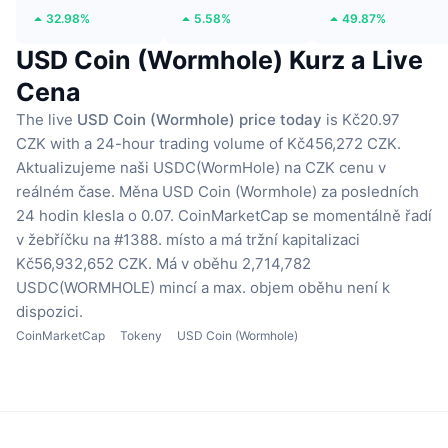
32.98%
5.58%
49.87%
USD Coin (Wormhole) Kurz a Live
Cena
The live
USD Coin (Wormhole) price today
is Kč20.97
CZK with a 24-hour trading volume of Kč456,272 CZK.
Aktualizujeme naši USDC(WormHole) na CZK cenu v
reálném čase.
Měna USD Coin (Wormhole) za posledních
24 hodin klesla o 0.07.
CoinMarketCap se momentálně řadí
v žebříčku na #1388. místo a má tržní kapitalizaci
Kč56,932,652 CZK.
Má v oběhu 2,714,782
USDC(WORMHOLE) mincí
a max. objem oběhu není k
dispozici.
CoinMarketCap
Tokeny
USD Coin (Wormhole)