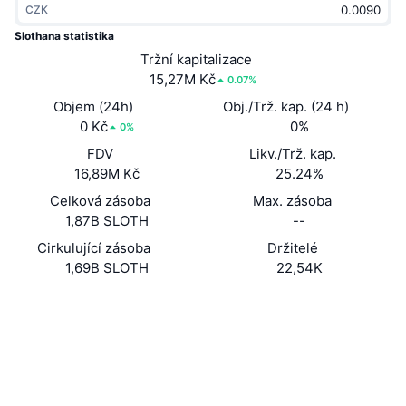
CZK
Trendující
Kryptoměnové ETF
Naučte se
CMC MCP
Slothana statistika
Nové
Tržní kapitalizace
Bitcoin ETF
x402
Zprávy
15,27M Kč
0.07%
Krypto
Ethereum ETF
Objem (24h)
Obj./Trž. kap. (24 h)
Akademie
0 Kč
0%
0%
Politika
FDV
Likv./Trž. kap.
Technická analýza
Prozkoumat
16,89M Kč
25.24%
Sporty
Celková zásoba
Max. zásoba
RSI
Videa
1,87B SLOTH
--
Finance
MACD
Cirkulující zásoba
Držitelé
Slovník
1,69B SLOTH
22,54K
Technologie
Webová stránka
Website
Whitepaper
Deriváty
Kampaně
Sociální média
NFT
Přehled
Kontrakty
HQ7Dao...e8dmBh
Airdrops
3.0
Hodnocení (CertiK)
Celkové NFT statistiky
Likvidace
Explorers
solscan.io
Diamantové odměny