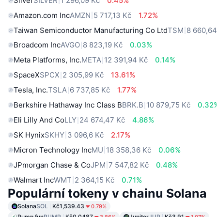
Silver
SILVER
1 296,09 Kč
0.45%
Amazon.com Inc
AMZN
5 717,13 Kč
1.72%
Taiwan Semiconductor Manufacturing Co Ltd
TSM
8 660,64
Broadcom Inc
AVGO
8 823,19 Kč
0.03%
Meta Platforms, Inc.
META
12 391,94 Kč
0.14%
SpaceX
SPCX
2 305,99 Kč
13.61%
Tesla, Inc.
TSLA
6 737,85 Kč
1.77%
Berkshire Hathaway Inc Class B
BRK.B
10 879,75 Kč
0.32
Eli Lilly And Co
LLY
24 674,47 Kč
4.86%
SK Hynix
SKHY
3 096,6 Kč
2.17%
Micron Technology Inc
MU
18 358,36 Kč
0.06%
JPmorgan Chase & Co
JPM
7 547,82 Kč
0.48%
Walmart Inc
WMT
2 364,15 Kč
0.71%
Populární tokeny v chainu Solana
Solana
SOL
Kč1,539.43
0.79%
Pump.fun
PUMP
Kč0.0487
Jupiter
JUP
Kč3.91
3.86%
1.07%