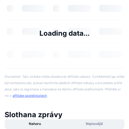
Loading data...
Disclaimer: Tato stránka může obsahovat affiliate odkazy. CoinMarketCap může
být kompenzován, pokud navštívíte jakékoli affiliate odkazy a provedete určité
akce, jako je registrace a transakce na těchto affiliate platformách. Přečtěte si
víc o
affiliate společnostech
.
Slothana zprávy
Nahoru
Nejnovější