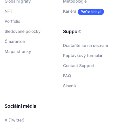
Globální grafy
Metodologie
NFT
Kariéra
We’re hiring!
Portfolio
Support
Sledované položky
Čmáranice
Dostaňte se na seznam
Mapa stránky
Poptávkový formulář
Contact Support
FAQ
Slovník
Sociální média
X (Twitter)