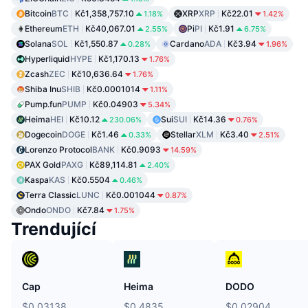
Bitcoin
BTC
Kč1,358,757.10
XRP
XRP
Kč22.01
1.18%
1.42%
Ethereum
ETH
Kč40,067.01
Pi
PI
Kč1.91
2.55%
6.75%
Solana
SOL
Kč1,550.87
Cardano
ADA
Kč3.94
0.28%
1.96%
Hyperliquid
HYPE
Kč1,170.13
1.76%
Zcash
ZEC
Kč10,636.64
1.76%
Shiba Inu
SHIB
Kč0.0001014
1.11%
Pump.fun
PUMP
Kč0.04903
5.34%
Heima
HEI
Kč10.12
Sui
SUI
Kč14.36
230.06%
0.76%
Dogecoin
DOGE
Kč1.46
Stellar
XLM
Kč3.40
0.33%
2.51%
Lorenzo Protocol
BANK
Kč0.9093
14.59%
PAX Gold
PAXG
Kč89,114.81
2.40%
Kaspa
KAS
Kč0.5504
0.46%
Terra Classic
LUNC
Kč0.001044
0.87%
Ondo
ONDO
Kč7.84
1.75%
Trendující
Cap
Heima
DODO
$0.03138
$0.4835
$0.02904