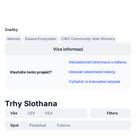
Připravované prodeje
Wallets
Sazby financování
Učte se a vydělávejte
UCID
31163
Kalendáře
Značky
Memes
Solana Ecosystem
CMC Community Vote Winners
Kalendář ICO
Více informací
Kalendář událostí
Aktualizovat informace o tokenu
Odeslat odemčené tokeny
Vlastníte tento projekt?
Vyžádat si komunitní odznak
Trhy Slothana
Vše
CEX
DEX
Filters
Spot
Perpetual
Futures