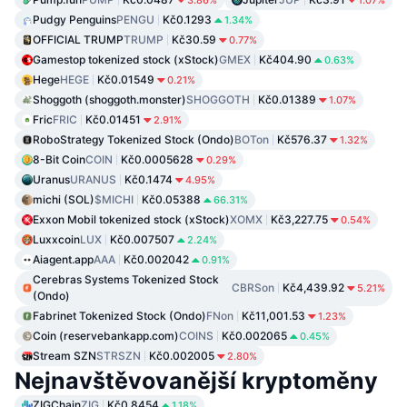
Pudgy Penguins
PENGU
Kč0.1293
1.34%
OFFICIAL TRUMP
TRUMP
Kč30.59
0.77%
Gamestop tokenized stock (xStock)
GMEX
Kč404.90
0.63%
Hege
HEGE
Kč0.01549
0.21%
Shoggoth (shoggoth.monster)
SHOGGOTH
Kč0.01389
1.07%
Fric
FRIC
Kč0.01451
2.91%
RoboStrategy Tokenized Stock (Ondo)
BOTon
Kč576.37
1.32%
8-Bit Coin
COIN
Kč0.0005628
0.29%
Uranus
URANUS
Kč0.1474
4.95%
michi (SOL)
$MICHI
Kč0.05388
66.31%
Exxon Mobil tokenized stock (xStock)
XOMX
Kč3,227.75
0.54%
Luxxcoin
LUX
Kč0.007507
2.24%
Aiagent.app
AAA
Kč0.002042
0.91%
Cerebras Systems Tokenized Stock
CBRSon
Kč4,439.92
5.21%
(Ondo)
Fabrinet Tokenized Stock (Ondo)
FNon
Kč11,001.53
1.23%
Coin (reservebankapp.com)
COINS
Kč0.002065
0.45%
Stream SZN
STRSZN
Kč0.002005
2.80%
Nejnavštěvovanější kryptoměny
ZIGChain
ZIG
Kč0.8454
1.18%