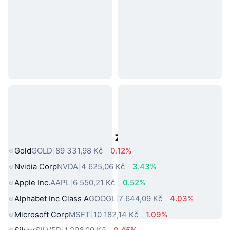
Populární aktiva z reálného světa
Gold
GOLD
89 331,98 Kč
0.12%
Nvidia Corp
NVDA
4 625,06 Kč
3.43%
Apple Inc.
AAPL
6 550,21 Kč
0.52%
Alphabet Inc Class A
GOOGL
7 644,09 Kč
4.03%
Microsoft Corp
MSFT
10 182,14 Kč
1.09%