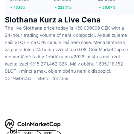
15.16%
229.11%
56.67%
Slothana Kurz a Live Cena
The live
Slothana price today
is Kč0.009009 CZK with a
24-hour trading volume of není k dispozici.
Aktualizujeme
naši SLOTH na CZK cenu v reálném čase.
Měna Slothana
za posledních 24 hodin vzrostla o 0.08.
CoinMarketCap se
momentálně řadí v žebříčku na #2026. místo a má tržní
kapitalizaci Kč15,271,462 CZK.
Má v oběhu 1,695,118,152
SLOTH mincí
a max. objem oběhu není k dispozici.
CoinMarketCap
Tokeny
Slothana