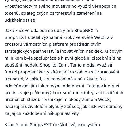
Prostřednictvím svého inovativního využití věrnostních
tokenů, strategických partnerství a zaměření na
udržitelnost se
Jaké klíčové události se udály pro ShopNEXT?
ShopNEXT udělal významné kroky ve světě Web3 a v
prostoru věrnostních platforem prostřednictvím
strategických partnerství a inovativních nabídek. Klíčovým
milníkem byla spolupráce s hlavní globální platební sítí na
spuštění modelu Shop-to-Earn. Tento model využívá
funkci propojení karty sítě a její rozsáhlou síť zpracování
transakcí, VisaNet, k sledování nákupů uživatelů a
odměňování jim tokenovými odměnami. Toto partnerství
představuje průlomový krok směrem k integraci tradičních
finančních služeb s vznikajícím ekosystémem Web3,
nabízející uživatelům plynulý způsob, jak získávat odměny
za jejich každodenní nákupní aktivity.
Kromě toho ShopNEXT rozšířil svůj ekosystém