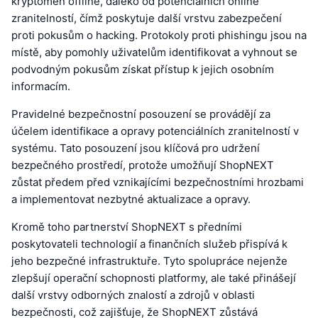
kryptoměn offline, daleko od potenciálních online
zranitelností, čímž poskytuje další vrstvu zabezpečení
proti pokusům o hacking. Protokoly proti phishingu jsou na
místě, aby pomohly uživatelům identifikovat a vyhnout se
podvodným pokusům získat přístup k jejich osobním
informacím.
Pravidelné bezpečnostní posouzení se provádějí za
účelem identifikace a opravy potenciálních zranitelností v
systému. Tato posouzení jsou klíčová pro udržení
bezpečného prostředí, protože umožňují ShopNEXT
zůstat předem před vznikajícími bezpečnostními hrozbami
a implementovat nezbytné aktualizace a opravy.
Kromě toho partnerství ShopNEXT s předními
poskytovateli technologií a finančních služeb přispívá k
jeho bezpečné infrastruktuře. Tyto spolupráce nejenže
zlepšují operační schopnosti platformy, ale také přinášejí
další vrstvy odborných znalostí a zdrojů v oblasti
bezpečnosti, což zajišťuje, že ShopNEXT zůstává