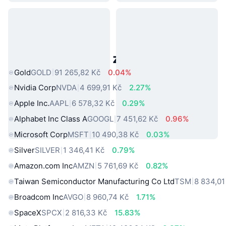
Populární aktiva z reálného světa
Gold
GOLD
91 265,82 Kč
0.04%
Nvidia Corp
NVDA
4 699,91 Kč
2.27%
Apple Inc.
AAPL
6 578,32 Kč
0.29%
Alphabet Inc Class A
GOOGL
7 451,62 Kč
0.96%
Microsoft Corp
MSFT
10 490,38 Kč
0.03%
Silver
SILVER
1 346,41 Kč
0.79%
Amazon.com Inc
AMZN
5 761,69 Kč
0.82%
Taiwan Semiconductor Manufacturing Co Ltd
TSM
8 834,01
Broadcom Inc
AVGO
8 960,74 Kč
1.71%
SpaceX
SPCX
2 816,33 Kč
15.83%