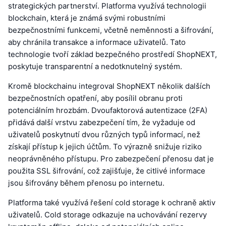
strategických partnerství. Platforma využívá technologii
blockchain, která je známá svými robustními
bezpečnostními funkcemi, včetně neměnnosti a šifrování,
aby chránila transakce a informace uživatelů. Tato
technologie tvoří základ bezpečného prostředí ShopNEXT,
poskytuje transparentní a nedotknutelný systém.
Kromě blockchainu integroval ShopNEXT několik dalších
bezpečnostních opatření, aby posílil obranu proti
potenciálním hrozbám. Dvoufaktorová autentizace (2FA)
přidává další vrstvu zabezpečení tím, že vyžaduje od
uživatelů poskytnutí dvou různých typů informací, než
získají přístup k jejich účtům. To výrazně snižuje riziko
neoprávněného přístupu. Pro zabezpečení přenosu dat je
použita SSL šifrování, což zajišťuje, že citlivé informace
jsou šifrovány během přenosu po internetu.
Platforma také využívá řešení cold storage k ochraně aktiv
uživatelů. Cold storage odkazuje na uchovávání rezervy