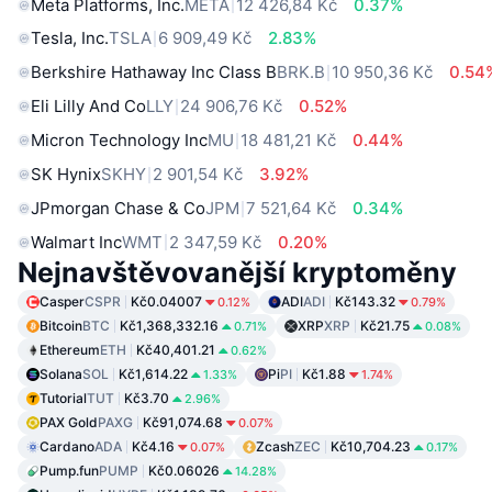
Meta Platforms, Inc.
META
12 426,84 Kč
0.37%
Tesla, Inc.
TSLA
6 909,49 Kč
2.83%
Berkshire Hathaway Inc Class B
BRK.B
10 950,36 Kč
0.54
Eli Lilly And Co
LLY
24 906,76 Kč
0.52%
Micron Technology Inc
MU
18 481,21 Kč
0.44%
SK Hynix
SKHY
2 901,54 Kč
3.92%
JPmorgan Chase & Co
JPM
7 521,64 Kč
0.34%
Walmart Inc
WMT
2 347,59 Kč
0.20%
Nejnavštěvovanější kryptoměny
Casper
CSPR
Kč0.04007
ADI
ADI
Kč143.32
0.12%
0.79%
Bitcoin
BTC
Kč1,368,332.16
XRP
XRP
Kč21.75
0.71%
0.08%
Ethereum
ETH
Kč40,401.21
0.62%
Solana
SOL
Kč1,614.22
Pi
PI
Kč1.88
1.33%
1.74%
Tutorial
TUT
Kč3.70
2.96%
PAX Gold
PAXG
Kč91,074.68
0.07%
Cardano
ADA
Kč4.16
Zcash
ZEC
Kč10,704.23
0.07%
0.17%
Pump.fun
PUMP
Kč0.06026
14.28%