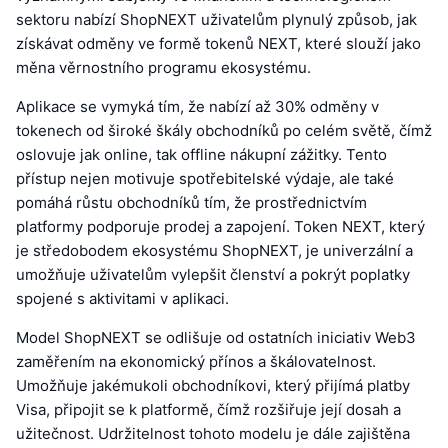
sektoru nabízí ShopNEXT uživatelům plynulý způsob, jak
získávat odměny ve formě tokenů NEXT, které slouží jako
měna věrnostního programu ekosystému.
Aplikace se vymyká tím, že nabízí až 30% odměny v
tokenech od široké škály obchodníků po celém světě, čímž
oslovuje jak online, tak offline nákupní zážitky. Tento
přístup nejen motivuje spotřebitelské výdaje, ale také
pomáhá růstu obchodníků tím, že prostřednictvím
platformy podporuje prodej a zapojení. Token NEXT, který
je středobodem ekosystému ShopNEXT, je univerzální a
umožňuje uživatelům vylepšit členství a pokrýt poplatky
spojené s aktivitami v aplikaci.
Model ShopNEXT se odlišuje od ostatních iniciativ Web3
zaměřením na ekonomický přínos a škálovatelnost.
Umožňuje jakémukoli obchodníkovi, který přijímá platby
Visa, připojit se k platformě, čímž rozšiřuje její dosah a
užitečnost. Udržitelnost tohoto modelu je dále zajištěna