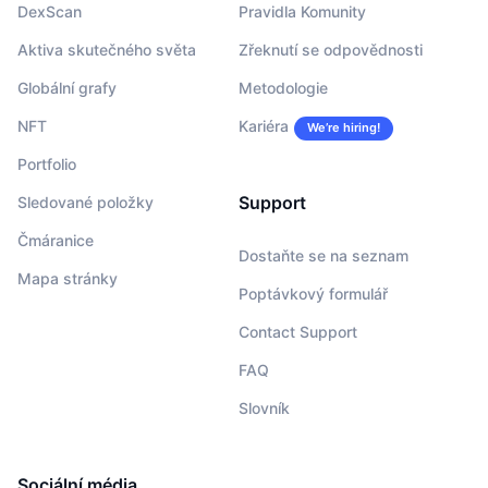
DexScan
Pravidla Komunity
Aktiva skutečného světa
Zřeknutí se odpovědnosti
Globální grafy
Metodologie
NFT
Kariéra
We’re hiring!
Portfolio
Support
Sledované položky
Čmáranice
Dostaňte se na seznam
Mapa stránky
Poptávkový formulář
Contact Support
FAQ
Slovník
Sociální média