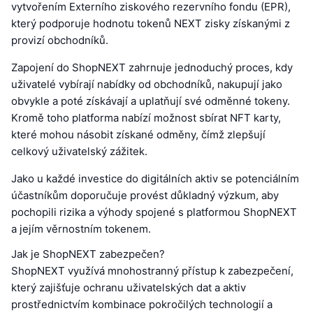
vytvořením Externího ziskového rezervního fondu (EPR),
který podporuje hodnotu tokenů NEXT zisky získanými z
provizí obchodníků.
Zapojení do ShopNEXT zahrnuje jednoduchý proces, kdy
uživatelé vybírají nabídky od obchodníků, nakupují jako
obvykle a poté získávají a uplatňují své odměnné tokeny.
Kromě toho platforma nabízí možnost sbírat NFT karty,
které mohou násobit získané odměny, čímž zlepšují
celkový uživatelský zážitek.
Jako u každé investice do digitálních aktiv se potenciálním
účastníkům doporučuje provést důkladný výzkum, aby
pochopili rizika a výhody spojené s platformou ShopNEXT
a jejím věrnostním tokenem.
Jak je ShopNEXT zabezpečen?
ShopNEXT využívá mnohostranný přístup k zabezpečení,
který zajišťuje ochranu uživatelských dat a aktiv
prostřednictvím kombinace pokročilých technologií a