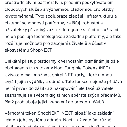
prostřednictvím partnerství s předním poskytovatelem
cloudových služeb a významnou platformou pro platby
kryptoměnami. Tyto spolupráce zlepšují infrastrukturu a
platební schopnosti platformy, zajišťují robustní a
uživatelsky přívětivý zážitek. Integrace s těmito službami
nejen posiluje technologickou základnu platformy, ale také
rozšiřuje možnosti pro zapojení uživatelů a účast v
ekosystému ShopNEXT.
Unikátní přístup platformy k věrnostním odměnám je dále
obohacen o trh s tokeny Non-Fungible Tokens (NFT).
Uživatelé mají možnost sbírat NFT karty, které mohou
zvýšit jejich výdělky z odměn. Tato funkce nejenže přidává
herní prvek do zážitku z nakupování, ale také uživatele
seznamuje se světem digitálních sběratelských předmětů,
čímž prohlubuje jejich zapojení do prostoru Web3.
Věrnostní token ShopNEXT, NEXT, slouží jako základní
kámen jeho systému odměn. Nabízí uživatelům různé
utility v rámci ekosystému, jako jsou upgrade členství a