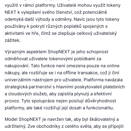
využití v rámci platformy. Uživatelé mohou využít tokeny
NEXT k vylepšení svého členství, což potenciálně
odemyká další výhody a odměny. Navíc jsou tyto tokeny
používány k pokrytí různých poplatků spojených s
aktivitami ve hře, čímž se zlepšuje celkový uživatelský
zážitek.
Výrazným aspektem ShopNEXT je jeho schopnost
odměňovat uživatele tokenovými pobídkami za
nakupování. Tato funkce není omezena pouze na online
nákupy, ale rozšiřuje se i na offline transakce, což ji činí
univerzálním nástrojem pro uživatele. Platforma navázala
strategická partnerství s hlavními poskytovateli platebních
a cloudových služeb, aby zajistila plynulý a efektivní
provoz. Tyto spolupráce nejen posilují důvěryhodnost
platformy, ale také rozšiřují její dosah a funkcionalitu.
Model ShopNEXT je navržen tak, aby byl škálovatelný a
udržitelný. Zve obchodníky z celého světa, aby se připojili