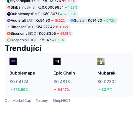
Hyperliquid
HYPE
Kč1,139.76
0.65%
Shiba Inu
SHIB
Kč0.00009854
1.62%
Bubblemaps
BMT
Kč0.8671
178.00%
Audiera
BEAT
Kč54.90
Sui
SUI
Kč14.60
16.32%
0.72%
Bittensor
TAO
Kč4,277.42
0.85%
Biconomy
BICO
Kč0.8305
44.15%
Dogecoin
DOGE
Kč1.47
0.15%
Trendující
Bubblemaps
Epic Chain
Mubarak
$0.04124
$0.4818
$0.02302
178.99%
54.17%
33.7%
CoinMarketCap
Tokeny
ShopNEXT