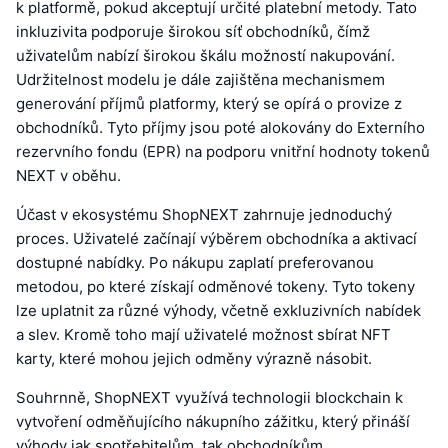
k platformě, pokud akceptují určité platební metody. Tato
inkluzivita podporuje širokou síť obchodníků, čímž
uživatelům nabízí širokou škálu možností nakupování.
Udržitelnost modelu je dále zajištěna mechanismem
generování příjmů platformy, který se opírá o provize z
obchodníků. Tyto příjmy jsou poté alokovány do Externího
rezervního fondu (EPR) na podporu vnitřní hodnoty tokenů
NEXT v oběhu.
Účast v ekosystému ShopNEXT zahrnuje jednoduchý
proces. Uživatelé začínají výběrem obchodníka a aktivací
dostupné nabídky. Po nákupu zaplatí preferovanou
metodou, po které získají odměnové tokeny. Tyto tokeny
lze uplatnit za různé výhody, včetně exkluzivních nabídek
a slev. Kromě toho mají uživatelé možnost sbírat NFT
karty, které mohou jejich odměny výrazně násobit.
Souhrnně, ShopNEXT využívá technologii blockchain k
vytvoření odměňujícího nákupního zážitku, který přináší
výhody jak spotřebitelům, tak obchodníkům.