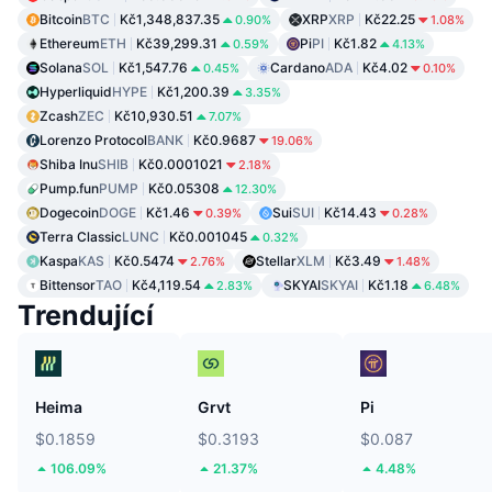
Bitcoin
BTC
Kč1,348,837.35
XRP
XRP
Kč22.25
0.90%
1.08%
Ethereum
ETH
Kč39,299.31
Pi
PI
Kč1.82
0.59%
4.13%
Solana
SOL
Kč1,547.76
Cardano
ADA
Kč4.02
0.45%
0.10%
Hyperliquid
HYPE
Kč1,200.39
3.35%
Zcash
ZEC
Kč10,930.51
7.07%
Lorenzo Protocol
BANK
Kč0.9687
19.06%
Shiba Inu
SHIB
Kč0.0001021
2.18%
Pump.fun
PUMP
Kč0.05308
12.30%
Dogecoin
DOGE
Kč1.46
Sui
SUI
Kč14.43
0.39%
0.28%
Terra Classic
LUNC
Kč0.001045
0.32%
Kaspa
KAS
Kč0.5474
Stellar
XLM
Kč3.49
2.76%
1.48%
Bittensor
TAO
Kč4,119.54
SKYAI
SKYAI
Kč1.18
2.83%
6.48%
Trendující
Heima
Grvt
Pi
$0.1859
$0.3193
$0.087
106.09%
21.37%
4.48%