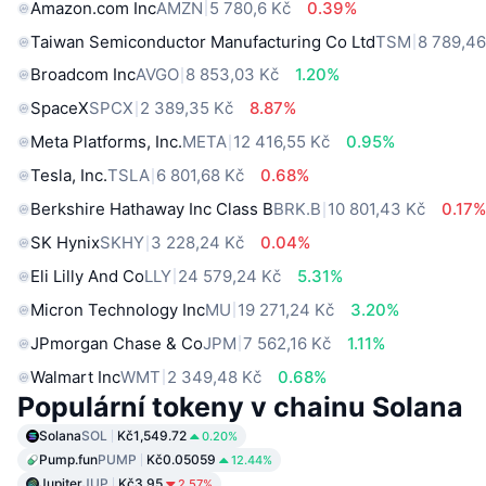
Amazon.com Inc
AMZN
5 780,6 Kč
0.39%
Taiwan Semiconductor Manufacturing Co Ltd
TSM
8 789,46
Broadcom Inc
AVGO
8 853,03 Kč
1.20%
SpaceX
SPCX
2 389,35 Kč
8.87%
Meta Platforms, Inc.
META
12 416,55 Kč
0.95%
Tesla, Inc.
TSLA
6 801,68 Kč
0.68%
Berkshire Hathaway Inc Class B
BRK.B
10 801,43 Kč
0.17
SK Hynix
SKHY
3 228,24 Kč
0.04%
Eli Lilly And Co
LLY
24 579,24 Kč
5.31%
Micron Technology Inc
MU
19 271,24 Kč
3.20%
JPmorgan Chase & Co
JPM
7 562,16 Kč
1.11%
Walmart Inc
WMT
2 349,48 Kč
0.68%
Populární tokeny v chainu Solana
Solana
SOL
Kč1,549.72
0.20%
Pump.fun
PUMP
Kč0.05059
12.44%
Jupiter
JUP
Kč3.95
2.57%