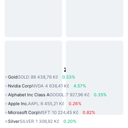
Populární aktiva z reálného světa
Gold
GOLD
88 438,76 Kč
0.53%
Nvidia Corp
NVDA
4 636,41 Kč
4.57%
Alphabet Inc Class A
GOOGL
7 927,96 Kč
0.35%
Apple Inc.
AAPL
6 455,21 Kč
0.26%
Microsoft Corp
MSFT
10 224,45 Kč
0.82%
Silver
SILVER
1 306,92 Kč
0.20%