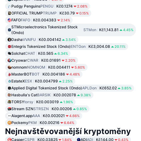
Pudgy Penguins
PENGU
Kč0.1274
2.08%
OFFICIAL TRUMP
TRUMP
Kč30.79
0.15%
FAFO
FAFO
Kč0.004383
2.14%
STMicroelectronics Tokenized Stock
STMon
Kč1,143.81
4.45%
(Ondo)
Dasha
VVAIFU
Kč0.004142
3.54%
Entegris Tokenized Stock (Ondo)
ENTGon
Kč3,004.08
20.11%
Solchat
CHAT
Kč0.565
6.34%
Cryowar
CWAR
Kč0.01691
2.20%
nomnom
NOMNOM
Kč0.004411
5.60%
MasterBOT
BOT
Kč0.004186
4.48%
EstateX
ESX
Kč0.004799
2.25%
Applied Digital Tokenized Stock (Ondo)
APLDon
Kč652.02
3.85%
Hasbulla's Cat
BARSIK
Kč0.002078
9.38%
TORSY
torsy
Kč0.003019
1.96%
Stream SZN
STRSZN
Kč0.00206
0.85%
Aiagent.app
AAA
Kč0.002021
4.66%
Pockemy
PKM
Kč0.00216
6.64%
Nejnavštěvovanější kryptoměny
Casper
CSPR
Kč0.03825
ADI
ADI
Kč144.00
1.84%
0.43%