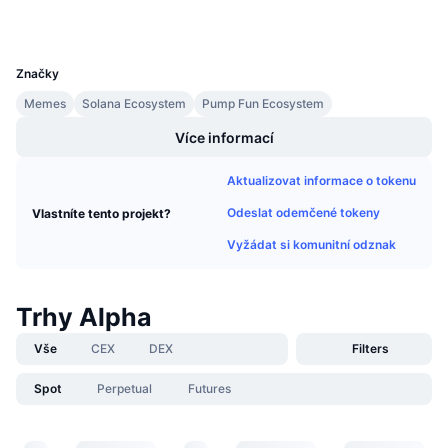
Připravované prodeje
Sazby financování
Učte se a vydělávejte
UCID
35484
Značky
Kalendáře
Memes
Solana Ecosystem
Pump Fun Ecosystem
Více informací
Kalendář ICO
Aktualizovat informace o tokenu
Kalendář událostí
Odeslat odemčené tokeny
Vlastníte tento projekt?
Vyžádat si komunitní odznak
Trhy Alpha
Vše
CEX
DEX
Filters
Spot
Perpetual
Futures