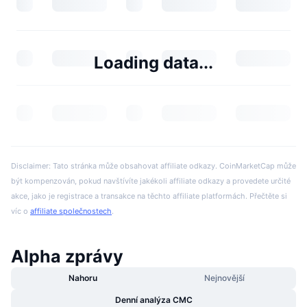
Loading data...
Disclaimer: Tato stránka může obsahovat affiliate odkazy. CoinMarketCap může
být kompenzován, pokud navštívíte jakékoli affiliate odkazy a provedete určité
akce, jako je registrace a transakce na těchto affiliate platformách. Přečtěte si
víc o
affiliate společnostech
.
Alpha zprávy
Nahoru
Nejnovější
Denní analýza CMC