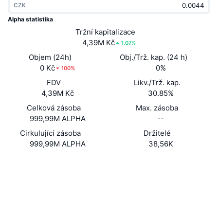
CZK
Trendující
Kryptoměnové ETF
Naučte se
CMC MCP
Alpha statistika
Nové
Tržní kapitalizace
Bitcoin ETF
x402
Zprávy
4,39M Kč
1.07%
Krypto
Ethereum ETF
Objem (24h)
Obj./Trž. kap. (24 h)
Akademie
0 Kč
0%
100%
Politika
FDV
Likv./Trž. kap.
Technická analýza
Prozkoumat
4,39M Kč
30.85%
Sporty
Celková zásoba
Max. zásoba
RSI
Videa
999,99M ALPHA
--
Finance
MACD
Cirkulující zásoba
Držitelé
Slovník
999,99M ALPHA
38,56K
Technologie
Webová stránka
Website
Deriváty
Kampaně
Sociální média
NFT
Přehled
Kontrakty
2sCUCJ...wXpump
Airdrops
Explorers
solscan.io
Celkové NFT statistiky
Likvidace
Diamantové odměny
Wallets