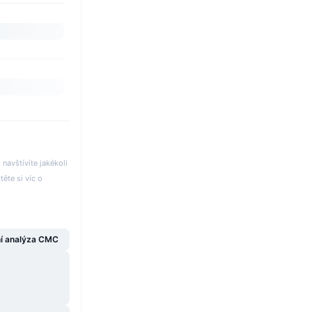
avštívíte jakékoli
těte si víc o
í analýza CMC