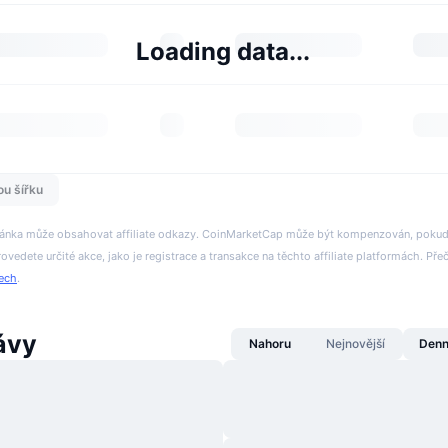
Loading data...
ou šířku
tránka může obsahovat affiliate odkazy. CoinMarketCap může být kompenzován, pokud n
rovedete určité akce, jako je registrace a transakce na těchto affiliate platformách. Přeč
tech
.
ávy
Nahoru
Nejnovější
Denn