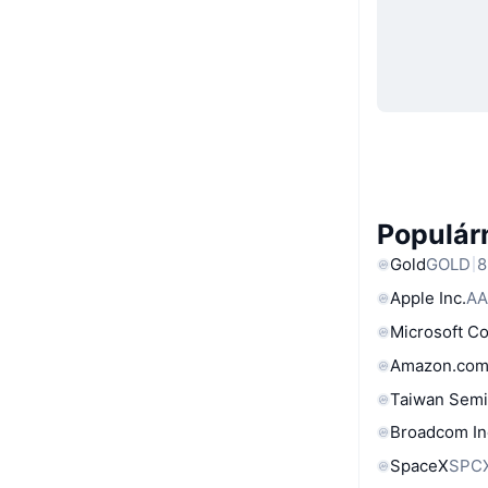
Populárn
Gold
GOLD
8
Apple Inc.
AA
Microsoft C
Amazon.com
Taiwan Semi
Broadcom In
SpaceX
SPC