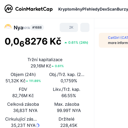
Kryptoměny
Přehledy
DexScan
Burz
Nya
2K
#1688
NYA
CatGirl (CA
0,0
8276 Kč
6
0.61%
(
24h
)
more inform
Tržní kapitalizace
29,16M Kč
0.61%
Objem (24h)
Obj./Trž. kap. (24 h)
51,32K Kč
0,1759%
111.89%
FDV
Likv./Trž. kap.
82,76M Kč
66.55%
Celková zásoba
Max. zásoba
36,83T NYA
99.99T NYA
Cirkulující zásoba
Držitelé
35,23T NYA
228,45K