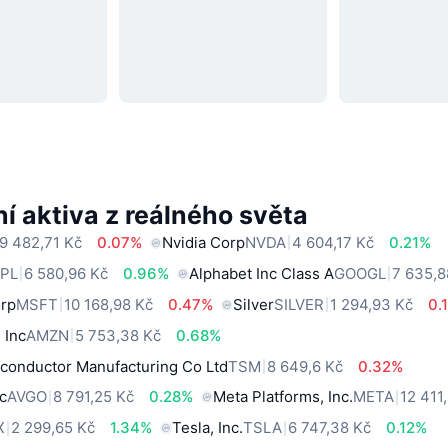
í aktiva z reálného světa
9 482,71 Kč
0.07%
Nvidia Corp
NVDA
4 604,17 Kč
0.21%
PL
6 580,96 Kč
0.96%
Alphabet Inc Class A
GOOGL
7 635,8
orp
MSFT
10 168,98 Kč
0.47%
Silver
SILVER
1 294,93 Kč
0.
 Inc
AMZN
5 753,38 Kč
0.68%
conductor Manufacturing Co Ltd
TSM
8 649,6 Kč
0.32%
c
AVGO
8 791,25 Kč
0.28%
Meta Platforms, Inc.
META
12 411
X
2 299,65 Kč
1.34%
Tesla, Inc.
TSLA
6 747,38 Kč
0.12%