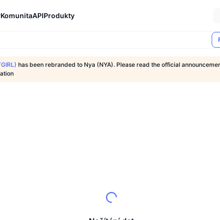
y
Komunita
API
Produkty
TGIRL)
has been rebranded to Nya (NYA). Please read the official announceme
ation