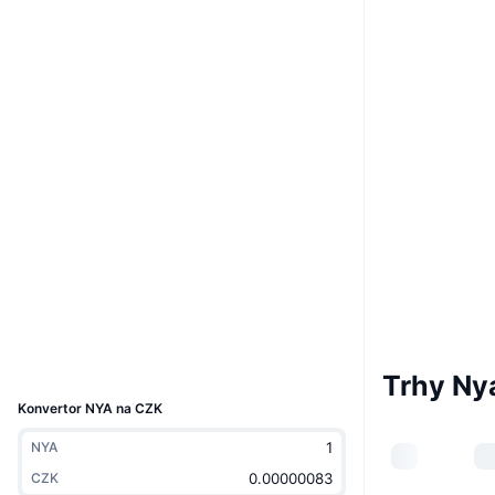
Boost
Webová stránka
Website
Whitepaper
Sociální média
0x38F9...999999
Kontrakty
Audits
etherscan.io
Explorers
Wallets
UCID
33011
Trhy Ny
Konvertor NYA na CZK
NYA
CZK