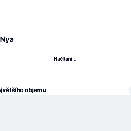
 Nya
Načítání...
ejvětšího objemu