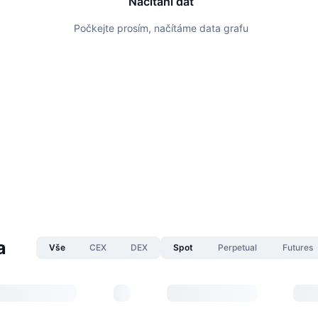
Načítání dat
Počkejte prosím, načítáme data grafu
a
Vše
CEX
DEX
Spot
Perpetual
Futures