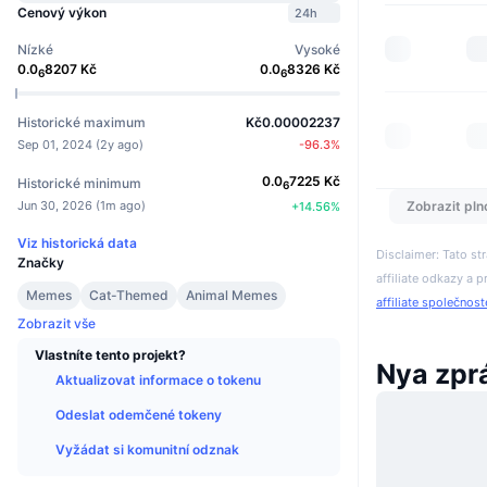
Cenový výkon
24h
Nízké
Vysoké
0.0
8207
Kč
0.0
8326
Kč
6
6
Historické maximum
Kč0.00002237
Sep 01, 2024
(
2y ago
)
-96.3
%
0.0
7225
Kč
Historické minimum
6
Jun 30, 2026
(
1m ago
)
Zobrazit pln
+
14.56
%
Viz historická data
Disclaimer: Tato s
Značky
affiliate odkazy a p
Memes
Cat-Themed
Animal Memes
affiliate společnos
Zobrazit vše
Vlastníte tento projekt?
Nya zpr
Aktualizovat informace o tokenu
Odeslat odemčené tokeny
Vyžádat si komunitní odznak